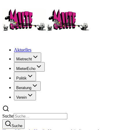
Aktuelles
Mietrecht
MieterEcho
Politik
Beratung
Verein
Suche
Suche