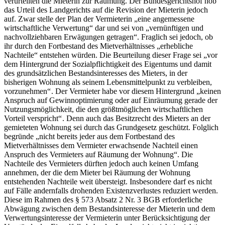
verurteilten die Mieterin zur Räumung. Der Bundesgerichtshof hob
das Urteil des Landgerichts auf die Revision der Mieterin jedoch
auf. Zwar stelle der Plan der Vermieterin „eine angemessene
wirtschaftliche Verwertung“ dar und sei von „vernünftigen und
nachvollziehbaren Erwägungen getragen“. Fraglich sei jedoch, ob
ihr durch den Fortbestand des Mietverhältnisses „erhebliche
Nachteile“ entstehen würden. Die Beurteilung dieser Frage sei „vor
dem Hintergrund der Sozialpflichtigkeit des Eigentums und damit
des grundsätzlichen Bestandsinteresses des Mieters, in der
bisherigen Wohnung als seinem Lebensmittelpunkt zu verbleiben,
vorzunehmen“ . Der Vermieter habe vor diesem Hintergrund „keinen
Anspruch auf Gewinnoptimierung oder auf Einräumung gerade der
Nutzungsmöglichkeit, die den größtmöglichen wirtschaftlichen
Vorteil verspricht“ . Denn auch das Besitzrecht des Mieters an der
gemieteten Wohnung sei durch das Grundgesetz geschützt. Folglich
begründe „nicht bereits jeder aus dem Fortbestand des
Mietverhältnisses dem Vermieter erwachsende Nachteil einen
Anspruch des Vermieters auf Räumung der Wohnung“. Die
Nachteile des Vermieters dürften jedoch auch keinen Umfang
annehmen, der die dem Mieter bei Räumung der Wohnung
entstehenden Nachteile weit übersteigt. Insbesondere darf es nicht
auf Fälle andernfalls drohenden Existenzverlustes reduziert werden.
Diese im Rahmen des § 573 Absatz 2 Nr. 3 BGB erforderliche
Abwägung zwischen dem Bestandsinteresse der Mieterin und dem
Verwertungsinteresse der Vermieterin unter Berücksichtigung der