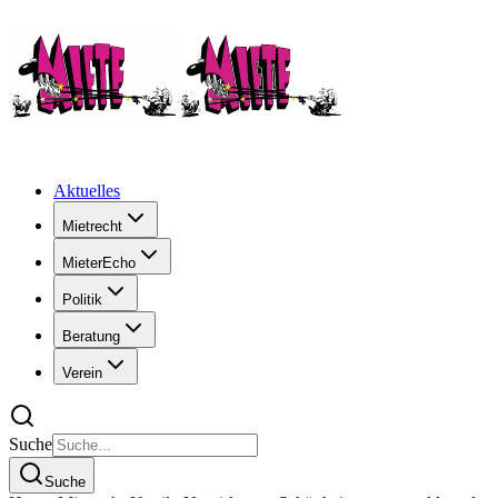
Aktuelles
Mietrecht
MieterEcho
Politik
Beratung
Verein
Suche
Suche