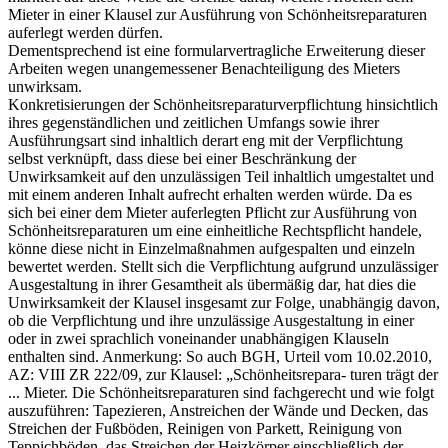
Mieter in einer Klausel zur Ausführung von Schönheitsreparaturen
auferlegt werden dürfen.
Dementsprechend ist eine formularvertragliche Erweiterung dieser
Arbeiten wegen unangemessener Benachteiligung des Mieters
unwirksam.
Konkretisierungen der Schönheitsreparaturverpflichtung hinsichtlich
ihres gegenständlichen und zeitlichen Umfangs sowie ihrer
Ausführungsart sind inhaltlich derart eng mit der Verpflichtung
selbst verknüpft, dass diese bei einer Beschränkung der
Unwirksamkeit auf den unzulässigen Teil inhaltlich umgestaltet und
mit einem anderen Inhalt aufrecht erhalten werden würde. Da es
sich bei einer dem Mieter auferlegten Pflicht zur Ausführung von
Schönheitsreparaturen um eine einheitliche Rechtspflicht handele,
könne diese nicht in Einzelmaßnahmen aufgespalten und einzeln
bewertet werden. Stellt sich die Verpflichtung aufgrund unzulässiger
Ausgestaltung in ihrer Gesamtheit als übermäßig dar, hat dies die
Unwirksamkeit der Klausel insgesamt zur Folge, unabhängig davon,
ob die Verpflichtung und ihre unzulässige Ausgestaltung in einer
oder in zwei sprachlich voneinander unabhängigen Klauseln
enthalten sind. Anmerkung: So auch BGH, Urteil vom 10.02.2010,
AZ: VIII ZR 222/09, zur Klausel: „Schönheitsrepara- turen trägt der
... Mieter. Die Schönheitsreparaturen sind fachgerecht und wie folgt
auszuführen: Tapezieren, Anstreichen der Wände und Decken, das
Streichen der Fußböden, Reinigen von Parkett, Reinigung von
Teppichböden, das Streichen der Heizkörper einschließlich der