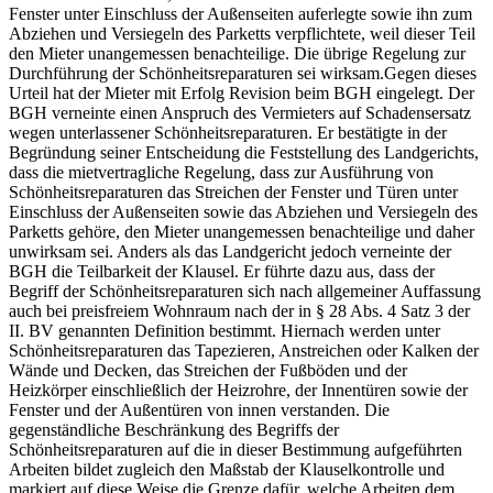
Fenster unter Einschluss der Außenseiten auferlegte sowie ihn zum
Abziehen und Versiegeln des Parketts verpflichtete, weil dieser Teil
den Mieter unangemessen benachteilige. Die übrige Regelung zur
Durchführung der Schönheitsreparaturen sei wirksam.Gegen dieses
Urteil hat der Mieter mit Erfolg Revision beim BGH eingelegt. Der
BGH verneinte einen Anspruch des Vermieters auf Schadensersatz
wegen unterlassener Schönheitsreparaturen. Er bestätigte in der
Begründung seiner Entscheidung die Feststellung des Landgerichts,
dass die mietvertragliche Regelung, dass zur Ausführung von
Schönheitsreparaturen das Streichen der Fenster und Türen unter
Einschluss der Außenseiten sowie das Abziehen und Versiegeln des
Parketts gehöre, den Mieter unangemessen benachteilige und daher
unwirksam sei. Anders als das Landgericht jedoch verneinte der
BGH die Teilbarkeit der Klausel. Er führte dazu aus, dass der
Begriff der Schönheitsreparaturen sich nach allgemeiner Auffassung
auch bei preisfreiem Wohnraum nach der in § 28 Abs. 4 Satz 3 der
II. BV genannten Definition bestimmt. Hiernach werden unter
Schönheitsreparaturen das Tapezieren, Anstreichen oder Kalken der
Wände und Decken, das Streichen der Fußböden und der
Heizkörper einschließlich der Heizrohre, der Innentüren sowie der
Fenster und der Außentüren von innen verstanden. Die
gegenständliche Beschränkung des Begriffs der
Schönheitsreparaturen auf die in dieser Bestimmung aufgeführten
Arbeiten bildet zugleich den Maßstab der Klauselkontrolle und
markiert auf diese Weise die Grenze dafür, welche Arbeiten dem