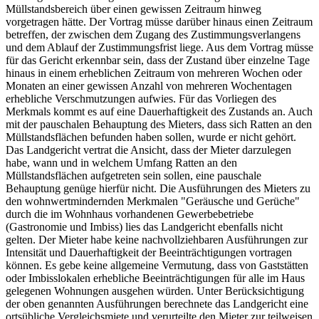
Müllstandsbereich über einen gewissen Zeitraum hinweg
vorgetragen hätte. Der Vortrag müsse darüber hinaus einen Zeitraum
betreffen, der zwischen dem Zugang des Zustimmungsverlangens
und dem Ablauf der Zustimmungsfrist liege. Aus dem Vortrag müsse
für das Gericht erkennbar sein, dass der Zustand über einzelne Tage
hinaus in einem erheblichen Zeitraum von mehreren Wochen oder
Monaten an einer gewissen Anzahl von mehreren Wochentagen
erhebliche Verschmutzungen aufwies. Für das Vorliegen des
Merkmals kommt es auf eine Dauerhaftigkeit des Zustands an. Auch
mit der pauschalen Behauptung des Mieters, dass sich Ratten an den
Müllstandsflächen befunden haben sollen, wurde er nicht gehört.
Das Landgericht vertrat die Ansicht, dass der Mieter darzulegen
habe, wann und in welchem Umfang Ratten an den
Müllstandsflächen aufgetreten sein sollen, eine pauschale
Behauptung genüge hierfür nicht. Die Ausführungen des Mieters zu
den wohnwertmindernden Merkmalen "Geräusche und Gerüche"
durch die im Wohnhaus vorhandenen Gewerbebetriebe
(Gastronomie und Imbiss) lies das Landgericht ebenfalls nicht
gelten. Der Mieter habe keine nachvollziehbaren Ausführungen zur
Intensität und Dauerhaftigkeit der Beeinträchtigungen vortragen
können. Es gebe keine allgemeine Vermutung, dass von Gaststätten
oder Imbisslokalen erhebliche Beeinträchtigungen für alle im Haus
gelegenen Wohnungen ausgehen würden. Unter Berücksichtigung
der oben genannten Ausführungen berechnete das Landgericht eine
ortsübliche Vergleichsmiete und verurteilte den Mieter zur teilweisen