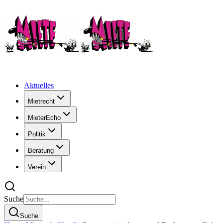
Aktuelles
Mietrecht
MieterEcho
Politik
Beratung
Verein
Suche
Suche