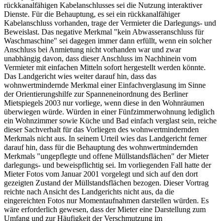
rückkanalfähigen Kabelanschlusses sei die Nutzung interaktiver
Dienste. Für die Behauptung, es sei ein rückkanalfähiger
Kabelanschluss vorhanden, trage der Vermieter die Darlegungs- und
Beweislast. Das negative Merkmal "kein Abwasseranschluss für
Waschmaschine" sei dagegen immer dann erfüllt, wenn ein solcher
Anschluss bei Anmietung nicht vorhanden war und zwar
unabhängig davon, dass dieser Anschluss im Nachhinein vom
Vermieter mit einfachen Mitteln sofort hergestellt werden könnte.
Das Landgericht wies weiter darauf hin, dass das
wohnwertmindernde Merkmal einer Einfachverglasung im Sinne
der Orientierungshilfe zur Spanneneinordnung des Berliner
Mietspiegels 2003 nur vorliege, wenn diese in den Wohnräumen
überwiegen würde. Würden in einer Fünfzimmerwohnung lediglich
ein Wohnzimmer sowie Küche und Bad einfach verglast sein, reiche
dieser Sachverhalt für das Vorliegen des wohnwertmindernden
Merkmals nicht aus. In seinem Urteil wies das Landgericht ferner
darauf hin, dass für die Behauptung des wohnwertmindernden
Merkmals "ungepflegte und offene Müllstandsflächen" der Mieter
darlegungs- und beweispflichtig sei. Im vorliegenden Fall hatte der
Mieter Fotos vom Januar 2001 vorgelegt und sich auf den dort
gezeigten Zustand der Müllstandsflächen bezogen. Dieser Vortrag
reichte nach Ansicht des Landgerichts nicht aus, da die
eingereichten Fotos nur Momentaufnahmen darstellen würden. Es
wäre erforderlich gewesen, dass der Mieter eine Darstellung zum
Umfang und zur Häufigkeit der Verschmutzung im