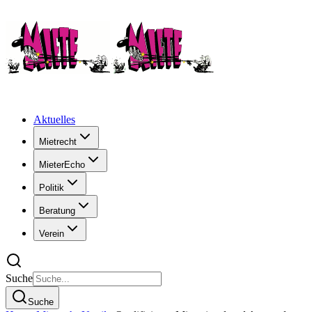
Aktuelles
Mietrecht
MieterEcho
Politik
Beratung
Verein
Suche
Suche