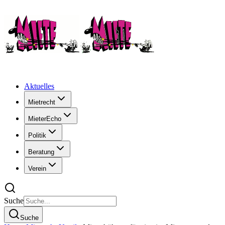
Aktuelles
Mietrecht
MieterEcho
Politik
Beratung
Verein
Suche
Suche