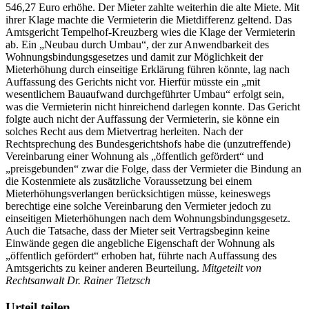
546,27 Euro erhöhe. Der Mieter zahlte weiterhin die alte Miete. Mit
ihrer Klage machte die Vermieterin die Mietdifferenz geltend. Das
Amtsgericht Tempelhof-Kreuzberg wies die Klage der Vermieterin
ab. Ein „Neubau durch Umbau“, der zur Anwendbarkeit des
Wohnungsbindungsgesetzes und damit zur Möglichkeit der
Mieterhöhung durch einseitige Erklärung führen könnte, lag nach
Auffassung des Gerichts nicht vor. Hierfür müsste ein „mit
wesentlichem Bauaufwand durchgeführter Umbau“ erfolgt sein,
was die Vermieterin nicht hinreichend darlegen konnte. Das Gericht
folgte auch nicht der Auffassung der Vermieterin, sie könne ein
solches Recht aus dem Mietvertrag herleiten. Nach der
Rechtsprechung des Bundesgerichtshofs habe die (unzutreffende)
Vereinbarung einer Wohnung als „öffentlich gefördert“ und
„preisgebunden“ zwar die Folge, dass der Vermieter die Bindung an
die Kostenmiete als zusätzliche Voraussetzung bei einem
Mieterhöhungsverlangen berücksichtigen müsse, keineswegs
berechtige eine solche Vereinbarung den Vermieter jedoch zu
einseitigen Mieterhöhungen nach dem Wohnungsbindungsgesetz.
Auch die Tatsache, dass der Mieter seit Vertragsbeginn keine
Einwände gegen die angebliche Eigenschaft der Wohnung als
„öffentlich gefördert“ erhoben hat, führte nach Auffassung des
Amtsgerichts zu keiner anderen Beurteilung.
Mitgeteilt von
Rechtsanwalt Dr. Rainer Tietzsch
Urteil teilen