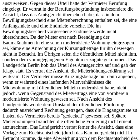
auszuweisen. Gegen dieses Urteil hatte der Vermieter Berufung
eingelegt. Er vertrat in der Berufungsbegründung insbesondere die
Ansicht, dass das Amtsgericht übersehen habe, dass in dem
Bewilligungsbescheid eine Mietenberechnung enthalten sei, die eine
Anfangsmiete und eine Endmiete vorsehe. Die im
Bewilligungsbescheid vorgesehene Endmiete werde nicht
überschritten. Da der Mieter erst nach Beendigung der
Baumaßnahmen in eine schon modernisierte Wohnung eingezogen
sei, käme eine Anrechnung der Kürzungsbeträge für ihn deswegen
nicht in Betracht. Im Übrigen seien die öffentlichen Mittel nicht ihm,
sondern dem vorangegangenen Eigentümer zugute gekommen. Das
Landgericht Berlin hob das Urteil des Amtsgerichts auf und gab der
Klage statt. Es vertrat die Ansicht, die Mieterhöhungserklärung sei
wirksam. Der Vermieter müsse Kürzungsbeträge nur dann angeben,
wenn er während eines laufenden Mietverhältnisses die
Mietwohnung mit öffentlichen Mitteln modernisiert habe, nicht
jedoch, wenn Gegenstand des Mietvertrags eine von vornherein
modernisierte Wohnung gewesen sei. Nach Ansicht des
Landgerichts werde dem Umstand der öffentlichen Förderung
dadurch ausreichend Rechnung getragen, dass die Eingangsmiete zu
Lasten des Vermieters bereits "gedeckelt" gewesen sei. Spätere
Mieterhöhungen brauchten die öffentliche Förderung nicht erneut
anzurechnen. Das Landgericht vertrat ferner die Ansicht, dass eine
Vorlage zum Rechtsentscheid (durch das Kammergericht) nicht in
Betracht komme, da eine Abweichung von dem Rechtsentscheid des