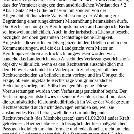
dass der Vermieter entgegen dem ausdrücklichen Wortlaut des § 2
Abs. 1 Satz 2 MHG die nicht von ihm sondern von der
Allgemeinheit finanzierte Wertverbesserung der Wohnung zur
Begründung einer (ungekürzten) Mieterhöhung heranziehen dürfe.
Die Rechtsprechung der Berufungskammern am Landgericht Berlin
sei insoweit uneinheitlich. Auch in der juristischen Literatur bestehe
bezüglich der oben genannten Rechtsfrage keine Einigkeit.
Angesichts dieser offenen Divergenzen in den Urteilen und in den
Kommentierungen, auf die das Landgericht vom Mieter im
Berufungsverfahren ausdrücklich hingewiesen worden war,
handelte das Landgericht nach Ansicht des Verfassungsgerichtshofs
objektiv willkürlich, wenn es den Rechtsstreit ausschließlich mit
dem Hinweis, sich nicht im Widerspruch zu obergerichtlichen
Rechtsentscheiden zu befinden nicht vorlege und im Übrigen die
Frage, ob eine ungeklärte Rechtsfrage von grundsätzlicher
Bedeutung vorliege mit Stillschweigen übergehe. Diese
Voraussetzungen wurden vom Verfassungsgerichtshof bejaht. Der
Verfassungsgerichtshof wies in seinem Beschluss darauf hin, dass
die grundsätzliche Klärungsbedürftigkeit im Wege der Vorlage zum
Rechtsentscheid auch nicht deswegen entfallen sei, weil sie
auslaufendes Recht betraf, weil die zu Grunde liegende
Rechtsvorschrift (das Miethöhegesetz) zum 01.09.2001 außer Kraft
getreten sei. Hierbei habe es sich bezüglich der hier maßgeblichen
Passagen lediglich um eine formale und redaktionelle, nicht um eine