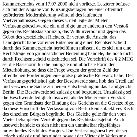
Kammergerichts vom 17.07.2000 nicht vorliege. Letzterer befasse
sich mit der Angabe von Kürzungsbeträgen bei einer öffentlich
geförderten Modernisierung während des laufenden
Mietverhältnisses. Gegen dieses Urteil legte der Mieter
Verfassungsbeschwerde ein und rügte unter anderem den Verstoß
gegen das Rechtsstaatsprinzip, das Willkürverbot und gegen das
Gebot des gesetzlichen Richters. Er vertrat die Ansicht, das
Landgericht habe vor einer Entscheidung einen Rechtsentscheid
durch das Kammergericht herbeiführen müssen, da es sich um eine
Rechtsfrage von grundsätzlicher Bedeutung handele, die noch nicht
durch Rechtsentscheid entschieden sei. Die Vorschrift des § 2 MHG
sei die Basisnorm für die häufigste und üblichste Form der
Mieterhöhung, so dass die Frage wegen der großen Zahl der
öffentlichen Förderungen eine große praktische Relevanz habe. Der
Verfassungsgerichtshof gab der Beschwerde statt, hob das Urteil auf
und verwies die Sache zur neuen Entscheidung an das Landgericht
Berlin. Die Beschwerde sei zulässig und begründet. Unzulässig sei
die Beschwerde lediglich insoweit, als der Mieter einen Verstoß
gegen den Grundsatz der Bindung des Gerichts an die Gesetze rüge,
da diese Vorschrift der Verfassung von Berlin kein subjektives Recht
des einzelnen Bürgers begründe. Das Gleiche gelte für den vom
Mieter behaupteten Verstoß gegen das Rechtsstaatsgebot. Auch
insoweit handele es sich nicht um ein unmittelbar rügefähiges
individuelles Recht des Bürgers. Die Verfassungsbeschwerde sei
jedoch zulässig und begründet, soweit der Mieter die Verletzung