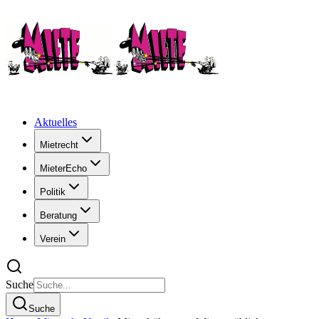
Aktuelles
Mietrecht
MieterEcho
Politik
Beratung
Verein
Suche
Suche