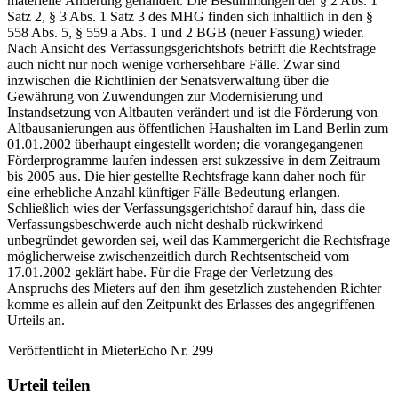
materielle Änderung gehandelt. Die Bestimmungen der § 2 Abs. 1
Satz 2, § 3 Abs. 1 Satz 3 des MHG finden sich inhaltlich in den §
558 Abs. 5, § 559 a Abs. 1 und 2 BGB (neuer Fassung) wieder.
Nach Ansicht des Verfassungsgerichtshofs betrifft die Rechtsfrage
auch nicht nur noch wenige vorhersehbare Fälle. Zwar sind
inzwischen die Richtlinien der Senatsverwaltung über die
Gewährung von Zuwendungen zur Modernisierung und
Instandsetzung von Altbauten verändert und ist die Förderung von
Altbausanierungen aus öffentlichen Haushalten im Land Berlin zum
01.01.2002 überhaupt eingestellt worden; die vorangegangenen
Förderprogramme laufen indessen erst sukzessive in dem Zeitraum
bis 2005 aus. Die hier gestellte Rechtsfrage kann daher noch für
eine erhebliche Anzahl künftiger Fälle Bedeutung erlangen.
Schließlich wies der Verfassungsgerichtshof darauf hin, dass die
Verfassungsbeschwerde auch nicht deshalb rückwirkend
unbegründet geworden sei, weil das Kammergericht die Rechtsfrage
möglicherweise zwischenzeitlich durch Rechtsentscheid vom
17.01.2002 geklärt habe. Für die Frage der Verletzung des
Anspruchs des Mieters auf den ihm gesetzlich zustehenden Richter
komme es allein auf den Zeitpunkt des Erlasses des angegriffenen
Urteils an.
Veröffentlicht in MieterEcho Nr. 299
Urteil teilen