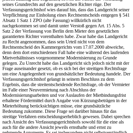
seines Grundrechts auf den gesetzlichen Richter rüge. Der
Verfassungsgerichtshof wies darauf hin, dass das Landgericht seiner
Verpflichtung zur Einholung eines Rechtsentscheids entgegen § 541
Absatz 1 Satz 1 ZPO (alte Fassung) willkürlich nicht
nachgekommen sei und damit unter Verstoß gegen Art. 15 Abs. 5
Satz 2 der Verfassung von Berlin dem Mieter den gesetzlichen
garantierten Richter vorenthalten habe. Zwar habe das Landgericht
zu Recht angenommen, dass sein Urteil nicht von dem
Rechtsentscheid des Kammergerichts vom 17.07.2000 abweiche,
denn dem dort entschiedenen Fall habe eine während des laufenden
Mietverhältnisses vorgenommene Modernisierung zu Grunde
gelegen. Zu Unrecht habe das Landgericht sich jedoch nicht mit der
Frage auseinander gesetzt, ob es sich bei der streitigen Rechtsfrage
um eine Angelegenheit von grundsätzlicher Bedeutung handele. Der
Verfassungsgerichtshof gelangt in seinem Beschluss zu dem
Ergebnis, dass die streitentscheidende Rechtsfrage, ob der Vermieter
im Falle einer Neuvermietung nach Abschluss der
Modernisierungsarbeiten und vor Auslaufen der Mietbindungsfrist
erhaltene Fördermittel durch Angabe von Kürzungsbeträgen in der
Mieterhöhung berücksichtigen müsse, eine grundsätzliche
Bedeutung zukomme. Diese Frage sei darüber hinaus für das
streitige Verfahren entscheidungserheblich gewesen. Dabei sprechen
nach Ansicht des Verfassungsgerichtshofs sowohl für die eine als
auch für die andere Ansicht jeweils ernsthafte und ernst zu
nehmende Argumente. Es sei insbesondere nicht selbstverständlich,