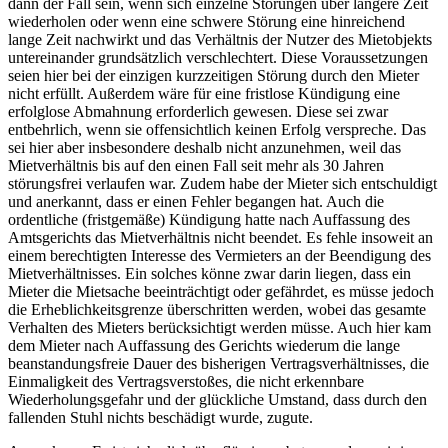
dann der Fall sein, wenn sich einzelne Störungen über längere Zeit
wiederholen oder wenn eine schwere Störung eine hinreichend
lange Zeit nachwirkt und das Verhältnis der Nutzer des Mietobjekts
untereinander grundsätzlich verschlechtert. Diese Voraussetzungen
seien hier bei der einzigen kurzzeitigen Störung durch den Mieter
nicht erfüllt. Außerdem wäre für eine fristlose Kündigung eine
erfolglose Abmahnung erforderlich gewesen. Diese sei zwar
entbehrlich, wenn sie offensichtlich keinen Erfolg verspreche. Das
sei hier aber insbesondere deshalb nicht anzunehmen, weil das
Mietverhältnis bis auf den einen Fall seit mehr als 30 Jahren
störungsfrei verlaufen war. Zudem habe der Mieter sich entschuldigt
und anerkannt, dass er einen Fehler begangen hat. Auch die
ordentliche (fristgemäße) Kündigung hatte nach Auffassung des
Amtsgerichts das Mietverhältnis nicht beendet. Es fehle insoweit an
einem berechtigten Interesse des Vermieters an der Beendigung des
Mietverhältnisses. Ein solches könne zwar darin liegen, dass ein
Mieter die Mietsache beeinträchtigt oder gefährdet, es müsse jedoch
die Erheblichkeitsgrenze überschritten werden, wobei das gesamte
Verhalten des Mieters berücksichtigt werden müsse. Auch hier kam
dem Mieter nach Auffassung des Gerichts wiederum die lange
beanstandungsfreie Dauer des bisherigen Vertragsverhältnisses, die
Einmaligkeit des Vertragsverstoßes, die nicht erkennbare
Wiederholungsgefahr und der glückliche Umstand, dass durch den
fallenden Stuhl nichts beschädigt wurde, zugute.