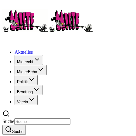
Aktuelles
Mietrecht
MieterEcho
Politik
Beratung
Verein
Suche
Suche