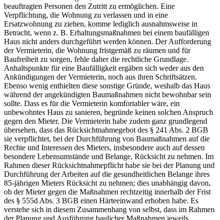
beauftragten Personen den Zutritt zu ermöglichen. Eine
Verpflichtung, die Wohnung zu verlassen und in eine
Ersatzwohnung zu ziehen, komme lediglich ausnahmsweise in
Betracht, wenn z. B. Erhaltungsmaßnahmen bei einem baufälligen
Haus nicht anders durchgeführt werden können. Der Aufforderung
der Vermieterin, die Wohnung fristgemäß zu räumen und für
Baufreiheit zu sorgen, fehle daher die rechtliche Grundlage.
Anhaltspunkte für eine Baufälligkeit ergäben sich weder aus den
Ankündigungen der Vermieterin, noch aus ihren Schriftsätzen.
Ebenso wenig enthielten diese sonstige Gründe, weshalb das Haus
während der angekündigten Baumaßnahmen nicht bewohnbar sein
sollte. Dass es für die Vermieterin komfortabler wäre, ein
unbewohntes Haus zu sanieren, begründe keinen solchen Anspruch
gegen den Mieter. Die Vermieterin habe zudem ganz grundlegend
übersehen, dass das Rücksichtnahmegebot des § 241 Abs. 2 BGB
sie verpflichtet, bei der Durchführung von Baumaßnahmen auf die
Rechte und Interessen des Mieters, insbesondere auch auf dessen
besondere Lebensumstände und Belange, Rücksicht zu nehmen. Im
Rahmen dieser Rücksichtnahmepflicht habe sie bei der Planung und
Durchführung der Arbeiten auf die gesundheitlichen Belange ihres
85-jährigen Mieters Rücksicht zu nehmen; dies unabhängig davon,
ob der Mieter gegen die Maßnahmen rechtzeitig innerhalb der Frist
des § 555d Abs. 3 BGB einen Härteeinwand erhoben habe. Es
verstehe sich in diesem Zusammenhang von selbst, dass im Rahmen
der Planung und Ausführung baulicher Maßnahmen jeweils