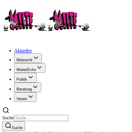
Aktuelles
Mietrecht
MieterEcho
Politik
Beratung
Verein
Suche
Suche