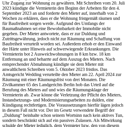
Uhr Zugang zur Wohnung zu gewähren. Mit Schreiben vom 20. Juli
2023 kündigte die Vermieterin den Beginn der Arbeiten für den 4.
September 2023 an und forderte den Mieter auf, innerhalb von 2
Wochen zu erklären, dass er die Wohnung fristgemäß räumen und
für Baufreiheit sorgen werde. Aufgrund des Umfangs der
Baumaßnahmen sei eine Bewohnbarkeit der Immobilie nicht
gegeben. Der Mieter antwortete, dass er zur Duldung und
Zutrittsgewährung, jedoch nicht zur Räumung und Schaffung von
Baufreiheit verurteilt worden sei. Außerdem erhob er den Einwand
der Härte unter Hinweis auf schwerwiegende Erkrankungen. Die
Vermieterin bot 2 Ausweichwohnungen in 8 km bzw. 18 km
Entfernung an und beharrte auf dem Auszug des Mieters. Nach
entsprechender Abmahnung kündigte sie dem Mieter mit
anwaltlichem Schreiben vom 5. Oktober 2023 fristlos. Das
Amtsgericht Wedding verurteilte den Mieter am 22. April 2024 zur
Räumung mit einer Räumungsfrist von drei Monaten. Die
Zivilkammer 65 des Landgerichts Berlin hob das Urteil auf die
Berufung des Mieters auf und wies die Räumungsklage der
Vermieterin ab. Zwar könne die Verletzung der Pflicht des Mieters,
Instandsetzungs- und Modernisierungsarbeiten zu dulden, eine
Kündigung rechtfertigen. Die Voraussetzungen hierfür lägen jedoch
in diesem Fall nicht vor. Der im Gesetz verwendete Begriff der
„Duldung“ beinhalte schon seinem Wortsinn nach kein aktives Tun,
sondern beschränkt sich auf ein passives Zulassen. Als Mitwirkung
schulde der Mieter lediglich, dem Vermieter bzw. den von diesem