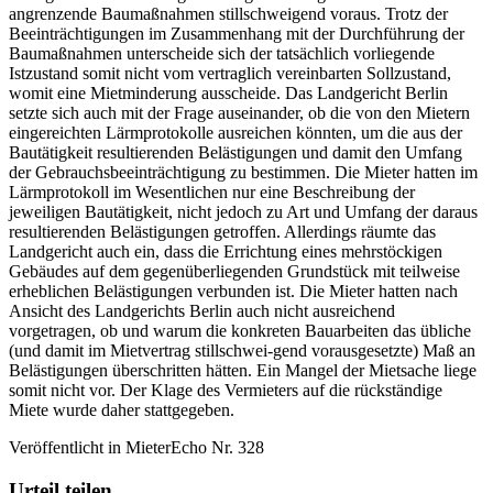
angrenzende Baumaßnahmen stillschweigend voraus. Trotz der
Beeinträchtigungen im Zusammenhang mit der Durchführung der
Baumaßnahmen unterscheide sich der tatsächlich vorliegende
Istzustand somit nicht vom vertraglich vereinbarten Sollzustand,
womit eine Mietminderung ausscheide. Das Landgericht Berlin
setzte sich auch mit der Frage auseinander, ob die von den Mietern
eingereichten Lärmprotokolle ausreichen könnten, um die aus der
Bautätigkeit resultierenden Belästigungen und damit den Umfang
der Gebrauchsbeeinträchtigung zu bestimmen. Die Mieter hatten im
Lärmprotokoll im Wesentlichen nur eine Beschreibung der
jeweiligen Bautätigkeit, nicht jedoch zu Art und Umfang der daraus
resultierenden Belästigungen getroffen. Allerdings räumte das
Landgericht auch ein, dass die Errichtung eines mehrstöckigen
Gebäudes auf dem gegenüberliegenden Grundstück mit teilweise
erheblichen Belästigungen verbunden ist. Die Mieter hatten nach
Ansicht des Landgerichts Berlin auch nicht ausreichend
vorgetragen, ob und warum die konkreten Bauarbeiten das übliche
(und damit im Mietvertrag stillschwei-gend vorausgesetzte) Maß an
Belästigungen überschritten hätten. Ein Mangel der Mietsache liege
somit nicht vor. Der Klage des Vermieters auf die rückständige
Miete wurde daher stattgegeben.
Veröffentlicht in MieterEcho Nr. 328
Urteil teilen