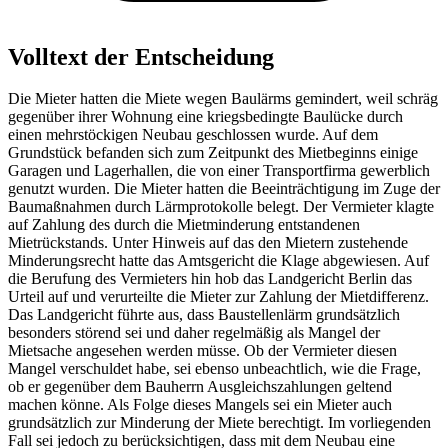
Volltext der Entscheidung
Die Mieter hatten die Miete wegen Baulärms gemindert, weil schräg
gegenüber ihrer Wohnung eine kriegsbedingte Baulücke durch
einen mehrstöckigen Neubau geschlossen wurde. Auf dem
Grundstück befanden sich zum Zeitpunkt des Mietbeginns einige
Garagen und Lagerhallen, die von einer Transportfirma gewerblich
genutzt wurden. Die Mieter hatten die Beeinträchtigung im Zuge der
Baumaßnahmen durch Lärmprotokolle belegt. Der Vermieter klagte
auf Zahlung des durch die Mietminderung entstandenen
Mietrückstands. Unter Hinweis auf das den Mietern zustehende
Minderungsrecht hatte das Amtsgericht die Klage abgewiesen. Auf
die Berufung des Vermieters hin hob das Landgericht Berlin das
Urteil auf und verurteilte die Mieter zur Zahlung der Mietdifferenz.
Das Landgericht führte aus, dass Baustellenlärm grundsätzlich
besonders störend sei und daher regelmäßig als Mangel der
Mietsache angesehen werden müsse. Ob der Vermieter diesen
Mangel verschuldet habe, sei ebenso unbeachtlich, wie die Frage,
ob er gegenüber dem Bauherrn Ausgleichszahlungen geltend
machen könne. Als Folge dieses Mangels sei ein Mieter auch
grundsätzlich zur Minderung der Miete berechtigt. Im vorliegenden
Fall sei jedoch zu berücksichtigen, dass mit dem Neubau eine