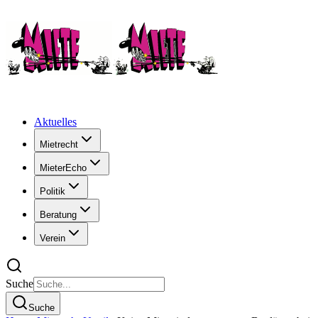
Aktuelles
Mietrecht
MieterEcho
Politik
Beratung
Verein
Suche
Suche