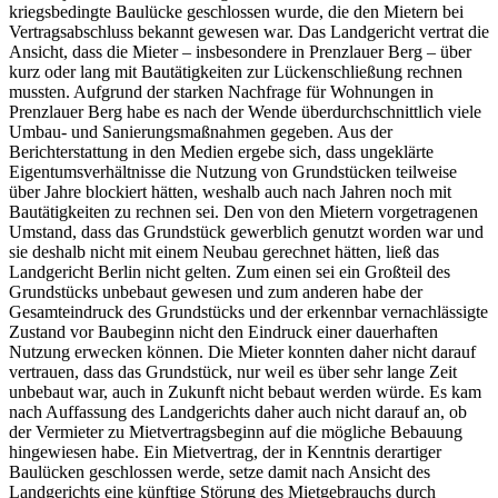
kriegsbedingte Baulücke geschlossen wurde, die den Mietern bei
Vertragsabschluss bekannt gewesen war. Das Landgericht vertrat die
Ansicht, dass die Mieter – insbesondere in Prenzlauer Berg – über
kurz oder lang mit Bautätigkeiten zur Lückenschließung rechnen
mussten. Aufgrund der starken Nachfrage für Wohnungen in
Prenzlauer Berg habe es nach der Wende überdurchschnittlich viele
Umbau- und Sanierungsmaßnahmen gegeben. Aus der
Berichterstattung in den Medien ergebe sich, dass ungeklärte
Eigentumsverhältnisse die Nutzung von Grundstücken teilweise
über Jahre blockiert hätten, weshalb auch nach Jahren noch mit
Bautätigkeiten zu rechnen sei. Den von den Mietern vorgetragenen
Umstand, dass das Grundstück gewerblich genutzt worden war und
sie deshalb nicht mit einem Neubau gerechnet hätten, ließ das
Landgericht Berlin nicht gelten. Zum einen sei ein Großteil des
Grundstücks unbebaut gewesen und zum anderen habe der
Gesamteindruck des Grundstücks und der erkennbar vernachlässigte
Zustand vor Baubeginn nicht den Eindruck einer dauerhaften
Nutzung erwecken können. Die Mieter konnten daher nicht darauf
vertrauen, dass das Grundstück, nur weil es über sehr lange Zeit
unbebaut war, auch in Zukunft nicht bebaut werden würde. Es kam
nach Auffassung des Landgerichts daher auch nicht darauf an, ob
der Vermieter zu Mietvertragsbeginn auf die mögliche Bebauung
hingewiesen habe. Ein Mietvertrag, der in Kenntnis derartiger
Baulücken geschlossen werde, setze damit nach Ansicht des
Landgerichts eine künftige Störung des Mietgebrauchs durch