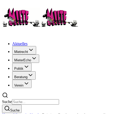
Aktuelles
Mietrecht
MieterEcho
Politik
Beratung
Verein
Suche
Suche