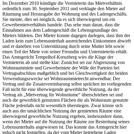
Im Dezember 2010 kündigte die Vermieterin das Mietverhältnis
ordentlich zum 30. September 2011 und verklagte den Mieter auf
Räumung und Herausgabe der Wohnung und des Ladengeschäfts.
Sie meinte, dies sei möglich, da es sich überwiegend um ein
Gewerbemietverhältnis handele. Das sehe man daran, dass die
Einnahmen aus dem Ladengeschäft die Lebensgrundlage des
Mieters bildeten. Der Mieter konnte dagegen darlegen, dass ihm der
Laden kein zum Lebensunterhalt ausreichendes Einkommen abwirft
und er daneben von Unterstützung durch seine Mutter lebt sowie
einen Teil der Miete von seiner Freundin und Untermieterin erhält.
Das Amtsgericht Tempelhof-Kreuzberg wies die Klage der
Vermieterin ab und stellte klar: Zunächst sei zur Abgrenzung von
Wohnraummiete und Gewerbemiete der Wille der Parteien bei
Vertragsabschluss maßgeblich und bei Gleichwertigkeit der beiden
Verwendungszwecke sei Wohnraummietrecht anwendbar. Der
Vertrag und die Zusatzvereinbarung selbst sprächen im vorliegenden
Fall nicht für eine überwiegende gewerbliche Nutzung, da der
Vertrag als „Mietvertrag für Wohnräume“ überschrieben sei und
auch die gewerblich genutzten Flächen die als Wohnraum genutzte
Fläche jedenfalls nicht wesentlich überstiegen. Zwar könne sich
auch aus der tatsächlichen Nutzung der gemieteten Räume eine
überwiegend gewerbliche Nutzung ergeben, insbesondere dann,
wenn der Mieter auf die Nutzung der Räume zur Bestreitung seines
Lebensunterhalts angewiesen ist. Das konnte das Amtsgericht hier
jedoch nicht feststellen, da der vom Mieter betriebene Laden