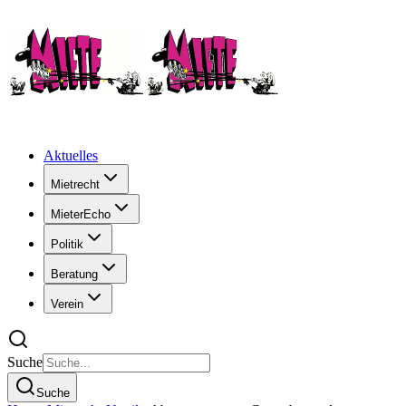
Aktuelles
Mietrecht
MieterEcho
Politik
Beratung
Verein
Suche
Suche