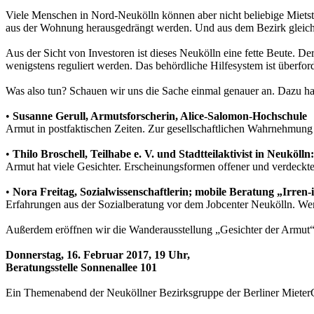
Viele Menschen in Nord-Neukölln können aber nicht beliebige Mietste
aus der Wohnung herausgedrängt werden. Und aus dem Bezirk gleich
Aus der Sicht von Investoren ist dieses Neukölln eine fette Beute. Der
wenigstens reguliert werden. Das behördliche Hilfesystem ist überford
Was also tun? Schauen wir uns die Sache einmal genauer an. Dazu h
•
Susanne Gerull, Armutsforscherin, Alice-Salomon-Hochschule
Armut in postfaktischen Zeiten. Zur gesellschaftlichen Wahrnehmung 
•
Thilo Broschell, Teilhabe e. V. und Stadtteilaktivist in Neukölln:
Armut hat viele Gesichter. Erscheinungsformen offener und verdeckt
•
Nora Freitag, Sozialwissenschaftlerin; mobile Beratung „Irren-
Erfahrungen aus der Sozialberatung vor dem Jobcenter Neukölln. Wen
Außerdem eröffnen wir die Wanderausstellung „Gesichter der Arm
Donnerstag, 16. Februar 2017, 19 Uhr,
Beratungsstelle Sonnenallee 101
Ein Themenabend der Neuköllner Bezirksgruppe der Berliner Mieter