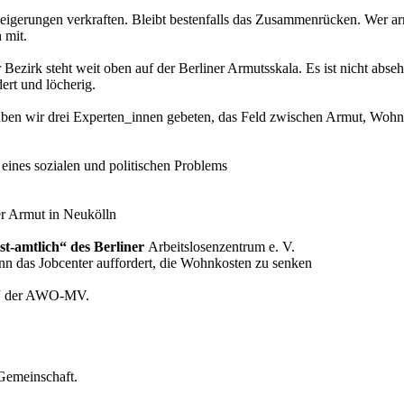
igerungen verkraften. Bleibt bestenfalls das Zusammenrücken. Wer arm u
 mit.
 Bezirk steht weit oben auf der Berliner Armutsskala. Es ist nicht abse
ert und löcherig.
aben wir drei Experten_innen gebeten, das Feld zwischen Armut, Wohn
eines sozialen und politischen Problems
er Armut in Neukölln
ist-amtlich“ des Berliner
Arbeitslosenzentrum e. V.
n das Jobcenter auffordert, die Wohnkosten zu senken
ut“ der AWO-MV.
Gemeinschaft.