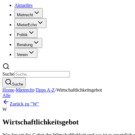
Aktuelles
Mietrecht
MieterEcho
Politik
Beratung
Verein
Suche
Suche
Home
›
Mietrecht
›
Tipps A-Z
›
Wirtschaftlichkeitsgebot
Alle
Zurück zu "W"
W
Wirtschaftlichkeitsgebot
Was besagt das Gebot der Wirtschaftlichkeit und wo ist es gesetzlich 