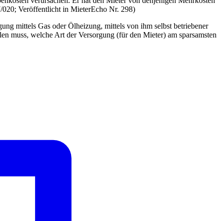
benkosten verursachen. Er hat den Mieter von denjenigen Mehrkosten
/020; Veröffentlicht in MieterEcho Nr. 298)
rgung mittels Gas oder Ölheizung, mittels von ihm selbst betriebener
llen muss, welche Art der Versorgung (für den Mieter) am sparsamsten