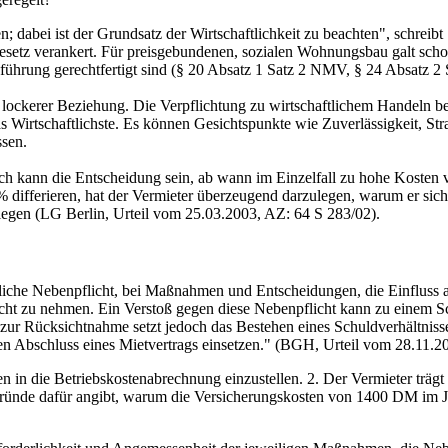
; dabei ist der Grundsatz der Wirtschaftlichkeit zu beachten", schreibt
esetz verankert. Für preisgebundenen, sozialen Wohnungsbau galt scho
hrung gerechtfertigt sind (§ 20 Absatz 1 Satz 2 NMV, § 24 Absatz 2 S
t lockerer Beziehung. Die Verpflichtung zu wirtschaftlichem Handeln b
as Wirtschaftlichste. Es können Gesichtspunkte wie Zuverlässigkeit, Str
ssen.
isch kann die Entscheidung sein, ab wann im Einzelfall zu hohe Kost
ifferieren, hat der Vermieter überzeugend darzulegen, warum er sich f
mlegen (LG Berlin, Urteil vom 25.03.2003, AZ: 64 S 283/02).
gliche Nebenpflicht, bei Maßnahmen und Entscheidungen, die Einfluss 
ht zu nehmen. Ein Verstoß gegen diese Nebenpflicht kann zu einem Sch
cht zur Rücksichtnahme setzt jedoch das Bestehen eines Schuldverhältnis
en Abschluss eines Mietvertrags einsetzen." (BGH, Urteil vom 28.11.2
 in die Betriebskostenabrechnung einzustellen. 2. Der Vermieter trägt d
 Gründe dafür angibt, warum die Versicherungskosten von 1400 DM im 