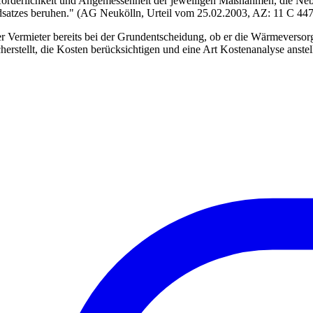
Erforderlichkeit und Angemessenheit der jeweiligen Maßnahmen, die Ne
undsatzes beruhen." (AG Neukölln, Urteil vom 25.02.2003, AZ: 11 C 447
s der Vermieter bereits bei der Grundentscheidung, ob er die Wärmeverso
herstellt, die Kosten berücksichtigen und eine Art Kostenanalyse anste