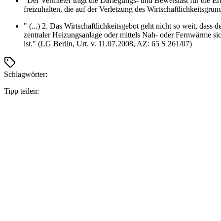
"Der Vermieter trägt die Darlegungs- und Beweislast für die 
freizuhalten, die auf der Verletzung des Wirtschaftlichkeitsgr
" (...) 2. Das Wirtschaftlichkeitsgebot geht nicht so weit, das
zentraler Heizungsanlage oder mittels Nah- oder Fernwärme sic
ist." (LG Berlin, Urt. v. 11.07.2008, AZ: 65 S 261/07)
Schlagwörter:
Tipp teilen: