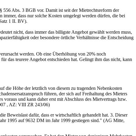
 § 556 Abs. 3 BGB vor. Damit ist seit der Mietrechtsreform der
n immer, dass nur solche Kosten umgelegt werden dürfen, die bei
atz 1 II. BV).
edeutet nicht, dass immer das billigste Angebot gewählt werden muss,
apazierfähigkeit oder besondere örtliche Verhältnisse die Entscheidung
en verursacht werden. Ob eine Überhöhung von 20% noch
ür das teurere Angebot entschieden hat. Gelingt ihm das nicht, kann
auf die Höhe der letztlich von diesem zu tragenden Nebenkosten
adensersatzanspruch führen, der sich auf Freihaltung des Mieters
ses voraus und kann daher erst mit Abschluss des Mietvertrags bzw.
007 , AZ: VIII ZR 243/06)
ie Beweislast dafür, dass er wirtschaftlich gehandelt hat. 3. Dieser
Jahr 1995 auf 9632 DM im Jahr 1999 gestiegen sind." (AG Mitte,