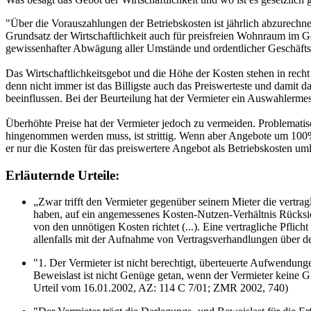
"Über die Vorauszahlungen der Betriebskosten ist jährlich abzurechnen
Grundsatz der Wirtschaftlichkeit auch für preisfreien Wohnraum im G
gewissenhafter Abwägung aller Umstände und ordentlicher Geschäftsfü
Das Wirtschaftlichkeitsgebot und die Höhe der Kosten stehen in rech
denn nicht immer ist das Billigste auch das Preiswerteste und damit d
beeinflussen. Bei der Beurteilung hat der Vermieter ein Auswahlerme
Überhöhte Preise hat der Vermieter jedoch zu vermeiden. Problemat
hingenommen werden muss, ist strittig. Wenn aber Angebote um 100% d
er nur die Kosten für das preiswertere Angebot als Betriebskosten u
Erläuternde Urteile:
„Zwar trifft den Vermieter gegenüber seinem Mieter die vertra
haben, auf ein angemessenes Kosten-Nutzen-Verhältnis Rücksic
von den unnötigen Kosten richtet (...). Eine vertragliche Pfli
allenfalls mit der Aufnahme von Vertragsverhandlungen über d
"1. Der Vermieter ist nicht berechtigt, überteuerte Aufwendungen
Beweislast ist nicht Genüge getan, wenn der Vermieter keine
Urteil vom 16.01.2002, AZ: 114 C 7/01; ZMR 2002, 740)