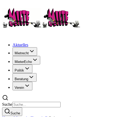
Aktuelles
Mietrecht
MieterEcho
Politik
Beratung
Verein
Suche
Suche