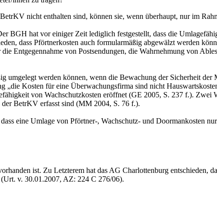
 BetrKV nicht enthalten sind, können sie, wenn überhaupt, nur im Rah
BGH hat vor einiger Zeit lediglich festgestellt, dass die Umlagefähigk
ieden, dass Pförtnerkosten auch formularmäßig abgewälzt werden könne
für die Entgegennahme von Postsendungen, die Wahrnehmung von Ables
ig umgelegt werden können, wenn die Bewachung der Sicherheit der Mie
 „die Kosten für eine Überwachungsfirma sind nicht Hauswartskosten, 
gefähigkeit von Wachschutzkosten eröffnet (GE 2005, S. 237 f.). Zwei
 der BetrKV erfasst sind (MM 2004, S. 76 f.).
, dass eine Umlage von Pförtner-, Wachschutz- und Doormankosten nur
orhanden ist. Zu Letzterem hat das AG Charlottenburg entschieden, das
(Urt. v. 30.01.2007, AZ: 224 C 276/06).