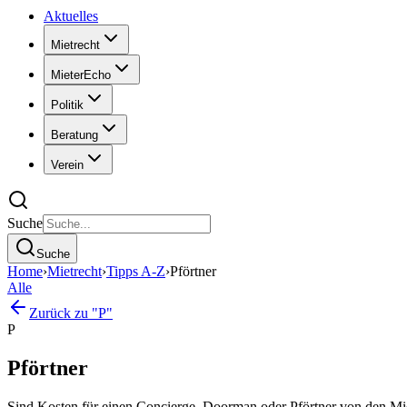
Aktuelles
Mietrecht
MieterEcho
Politik
Beratung
Verein
Suche
Suche
Home
›
Mietrecht
›
Tipps A-Z
›
Pförtner
Alle
Zurück zu "P"
P
Pförtner
Sind Kosten für einen Concierge, Doorman oder Pförtner von den Mie