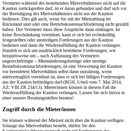
Vermieter während des bestehenden Mietverhältnisses nicht auf die
Kaution zurückgreifen darf, ist er daran gebunden und darf sich vor
der Beendigung des Mietverhältnisses nicht aus der Kaution
bedienen. Dies gilt auch, wenn Sie mit der Mietzahlung im
Rückstand sind oder eine Betriebskostennachforderung nicht gezahlt
haben. Der Vermieter muss diese Ansprüche dann einklagen. Ist
keine Beschränkung vereinbart, kann er sich bei rechtskräftig
festgestellten oder unstreitigen Forderungen aus der Kaution
bedienen und dann die Wiederauffüllung der Kaution verlangen.
Handelt es sich um ausdrücklich bestrittene Forderungen, wie
beispielsweise um – nach Auffassung des Vermieters
ungerechtfertigte – Mietminderungsbeträge oder streitige
Betriebskostennachforderungen, ist eine Verwertung der Kaution
vor beendetem Mietverhältnis selbst dann unzulässig, wenn
mietvertraglich vereinbart ist, dass er sich bei fälligen Forderungen
aus der Kaution befriedigen darf (BGH, Urteil vom 7. Mai 2014,
AZ: VIII ZR 234/13). Mieter/innen können in diesem Fall die
Wiederauffüllung der Kaution verlangen. Lassen Sie sich hierzu in
einer unserer Beratungsstellen beraten!
Zugriff durch die Mieter/innen
Sie können während der Mietzeit nicht über die Kaution verfügen.
Solange das Mietverhältnis besteht, dürfen Sie den
Kautionsrückzahlungsanspruch nicht mit Forderungen des