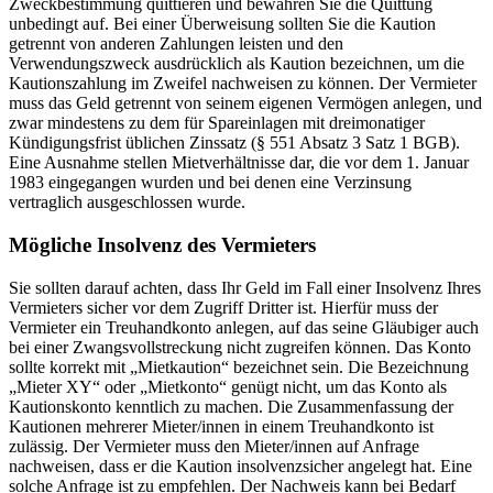
Zweckbestimmung quittieren und bewahren Sie die Quittung
unbedingt auf. Bei einer Überweisung sollten Sie die Kaution
getrennt von anderen Zahlungen leisten und den
Verwendungszweck ausdrücklich als Kaution bezeichnen, um die
Kautionszahlung im Zweifel nachweisen zu können. Der Vermieter
muss das Geld getrennt von seinem eigenen Vermögen anlegen, und
zwar mindestens zu dem für Spareinlagen mit dreimonatiger
Kündigungsfrist üblichen Zinssatz (§ 551 Absatz 3 Satz 1 BGB).
Eine Ausnahme stellen Mietverhältnisse dar, die vor dem 1. Januar
1983 eingegangen wurden und bei denen eine Verzinsung
vertraglich ausgeschlossen wurde.
Mögliche Insolvenz des Vermieters
Sie sollten darauf achten, dass Ihr Geld im Fall einer Insolvenz Ihres
Vermieters sicher vor dem Zugriff Dritter ist. Hierfür muss der
Vermieter ein Treuhandkonto anlegen, auf das seine Gläubiger auch
bei einer Zwangsvollstreckung nicht zugreifen können. Das Konto
sollte korrekt mit „Mietkaution“ bezeichnet sein. Die Bezeichnung
„Mieter XY“ oder „Mietkonto“ genügt nicht, um das Konto als
Kautionskonto kenntlich zu machen. Die Zusammenfassung der
Kautionen mehrerer Mieter/innen in einem Treuhandkonto ist
zulässig. Der Vermieter muss den Mieter/innen auf Anfrage
nachweisen, dass er die Kaution insolvenzsicher angelegt hat. Eine
solche Anfrage ist zu empfehlen. Der Nachweis kann bei Bedarf