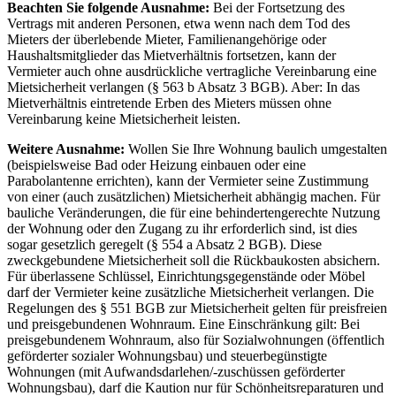
Beachten Sie folgende Ausnahme:
Bei der Fortsetzung des
Vertrags mit anderen Personen, etwa wenn nach dem Tod des
Mieters der überlebende Mieter, Familienangehörige oder
Haushaltsmitglieder das Mietverhältnis fortsetzen, kann der
Vermieter auch ohne ausdrückliche vertragliche Vereinbarung eine
Mietsicherheit verlangen (§ 563 b Absatz 3 BGB). Aber: In das
Mietverhältnis eintretende Erben des Mieters müssen ohne
Vereinbarung keine Mietsicherheit leisten.
Weitere Ausnahme:
Wollen Sie Ihre Wohnung baulich umgestalten
(beispielsweise Bad oder Heizung einbauen oder eine
Parabolantenne errichten), kann der Vermieter seine Zustimmung
von einer (auch zusätzlichen) Mietsicherheit abhängig machen. Für
bauliche Veränderungen, die für eine behindertengerechte Nutzung
der Wohnung oder den Zugang zu ihr erforderlich sind, ist dies
sogar gesetzlich geregelt (§ 554 a Absatz 2 BGB). Diese
zweckgebundene Mietsicherheit soll die Rückbaukosten absichern.
Für überlassene Schlüssel, Einrichtungsgegenstände oder Möbel
darf der Vermieter keine zusätzliche Mietsicherheit verlangen. Die
Regelungen des § 551 BGB zur Mietsicherheit gelten für preisfreien
und preisgebundenen Wohnraum. Eine Einschränkung gilt: Bei
preisgebundenem Wohnraum, also für Sozialwohnungen (öffentlich
geförderter sozialer Wohnungsbau) und steuerbegünstigte
Wohnungen (mit Aufwandsdarlehen/-zuschüssen geförderter
Wohnungsbau), darf die Kaution nur für Schönheitsreparaturen und