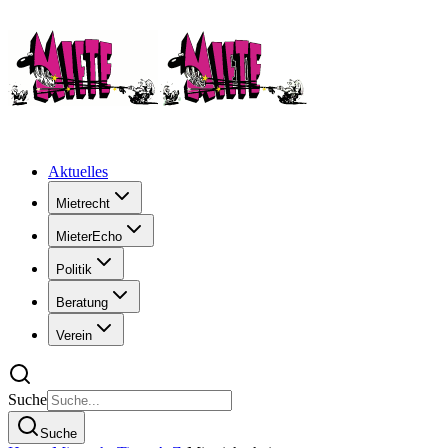
Aktuelles
Mietrecht
MieterEcho
Politik
Beratung
Verein
Suche
Suche