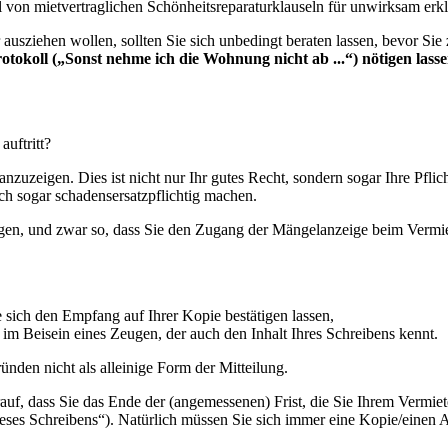
 von mietvertraglichen Schönheitsreparaturklauseln für unwirksam erkl
sziehen wollen, sollten Sie sich unbedingt beraten lassen, bevor Sie 
tokoll („Sonst nehme ich die Wohnung nicht ab ...“) nötigen lass
uftritt?
anzuzeigen. Dies ist nicht nur Ihr gutes Recht, sondern sogar Ihre Pflic
ch sogar schadensersatzpflichtig machen.
eigen, und zwar so, dass Sie den Zugang der Mängelanzeige beim Verm
sich den Empfang auf Ihrer Kopie bestätigen lassen,
im Beisein eines Zeugen, der auch den Inhalt Ihres Schreibens kennt.
nden nicht als alleinige Form der Mitteilung.
arauf, dass Sie das Ende der (angemessenen) Frist, die Sie Ihrem Verm
eses Schreibens“). Natürlich müssen Sie sich immer eine Kopie/einen 