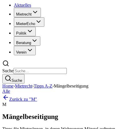
Aktuelles
Mietrecht
MieterEcho
Politik
Beratung
Verein
Suche
Suche
Home
›
Mietrecht
›
Tipps A-Z
›
Mängelbeseitigung
Alle
Zurück zu "M"
M
Mängelbeseitigung
Tipps für Mieter/innen, in deren Wohnungen Mängel auftreten