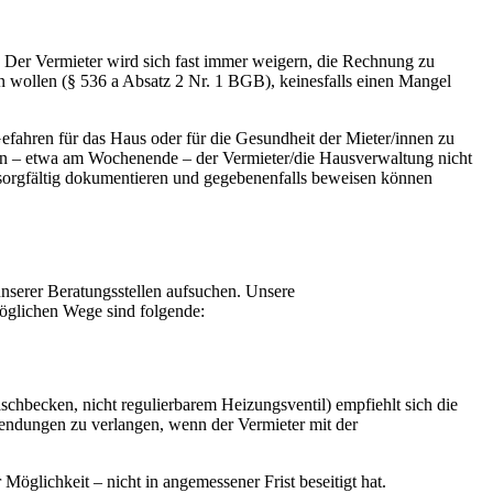
: Der Vermieter wird sich fast immer weigern, die Rechnung zu
en wollen (§ 536 a Absatz 2 Nr. 1 BGB), keinesfalls einen Mangel
fahren für das Haus oder für die Gesundheit der Mieter/innen zu
enn – etwa am Wochenende – der Vermieter/die Hausverwaltung nicht
e sorgfältig dokumentieren und gegebenenfalls beweisen können
 unserer Beratungsstellen aufsuchen. Unsere
möglichen Wege sind folgende:
hbecken, nicht regulierbarem Heizungsventil) empfiehlt sich die
fwendungen zu verlangen, wenn der Vermieter mit der
öglichkeit – nicht in angemessener Frist beseitigt hat.