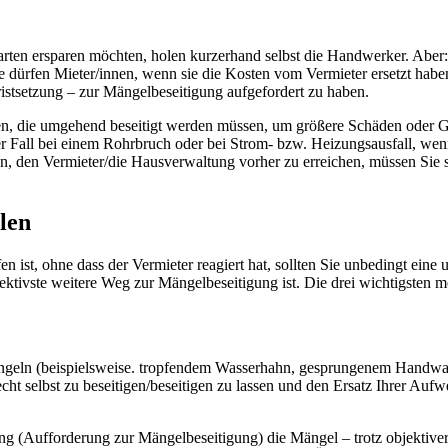
arten ersparen möchten, holen kurzerhand selbst die Handwerker. Aber
ge dürfen Mieter/innen, wenn sie die Kosten vom Vermieter ersetzt hab
Fristsetzung – zur Mängelbeseitigung aufgefordert zu haben.
n, die umgehend beseitigt werden müssen, um größere Schäden oder Ge
er Fall bei einem Rohrbruch oder bei Strom- bzw. Heizungsausfall, w
gen, den Vermieter/die Hausverwaltung vorher zu erreichen, müssen Si
len
n ist, ohne dass der Vermieter reagiert hat, sollten Sie unbedingt eine
ektivste weitere Weg zur Mängelbeseitigung ist. Die drei wichtigsten 
ngeln (beispielsweise. tropfendem Wasserhahn, gesprungenem Handwasc
cht selbst zu beseitigen/beseitigen zu lassen und den Ersatz Ihrer Au
 (Aufforderung zur Mängelbeseitigung) die Mängel – trotz objektiver M