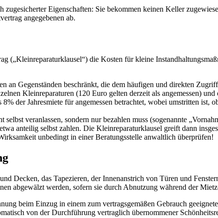
h zugesicherter Eigenschaften: Sie bekommen keinen Keller zugewiesen
vertrag angegebenen ab.
rag („Kleinreparaturklausel“) die Kosten für kleine Instandhaltungsma
ren an Gegenständen beschränkt, die dem häufigen und direkten Zugriff 
elnen Kleinreparaturen (120 Euro gelten derzeit als angemessen) und e
s 8% der Jahresmiete für angemessen betrachtet, wobei umstritten ist, 
icht selbst veranlassen, sondern nur bezahlen muss (sogenannte „Vorna
etwa anteilig selbst zahlen. Die Kleinreparaturklausel greift dann ins
Wirksamkeit unbedingt in einer Beratungsstelle anwaltlich überprüfen!
ng
und Decken, das Tapezieren, der Innenanstrich von Türen und Fenster
/innen abgewälzt werden, sofern sie durch Abnutzung während der Mietz
Wohnung beim Einzug in einem zum vertragsgemäßen Gebrauch geeigneten
utomatisch von der Durchführung vertraglich übernommener Schönheits