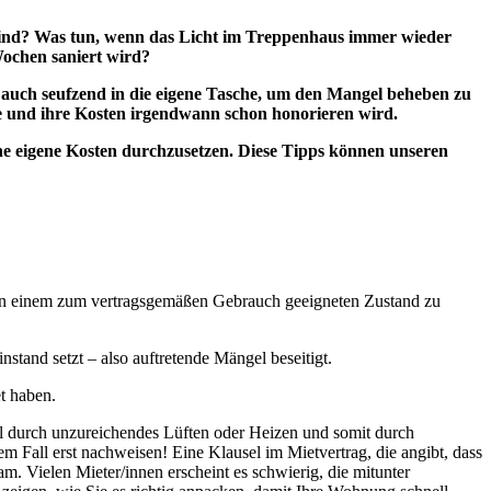
t sind? Was tun, wenn das Licht im Treppenhaus immer wieder
Wochen saniert wird?
ch auch seufzend in die eigene Tasche, um den Mangel beheben zu
he und ihre Kosten irgendwann schon honorieren wird.
e eigene Kosten durchzusetzen. Diese Tipps können unseren
er in einem zum vertragsgemäßen Gebrauch geeigneten Zustand zu
stand setzt – also auftretende Mängel beseitigt.
t haben.
l durch unzureichendes Lüften oder Heizen und somit durch
em Fall erst nachweisen! Eine Klausel im Mietvertrag, die angibt, dass
m. Vielen Mieter/innen erscheint es schwierig, die mitunter