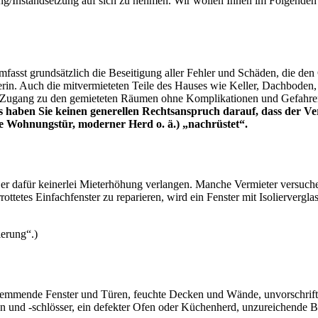
ng/Instandsetzung auf sich zu nehmen. Wir wollen Ihnen im Folgenden 
mfasst grundsätzlich die Beseitigung aller Fehler und Schäden, die d
terin. Auch die mitvermieteten Teile des Hauses wie Keller, Dachbode
 Zugang zu den gemieteten Räumen ohne Komplikationen und Gefahren 
s haben Sie keinen generellen Rechtsanspruch darauf, dass der V
 Wohnungstür, moderner Herd o. ä.) „nachrüstet“.
 er dafür keinerlei Mieterhöhung verlangen. Manche Vermieter versuche
tetes Einfachfenster zu reparieren, wird ein Fenster mit Isoliervergl
ierung“.)
emmende Fenster und Türen, feuchte Decken und Wände, unvorschriftsm
n und -schlösser, ein defekter Ofen oder Küchenherd, unzureichende 