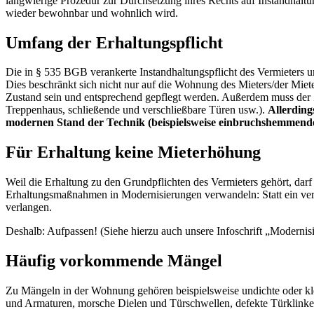
langwierige Prozedur zur Durchsetzung ihres Rechts auf Instandhaltu
wieder bewohnbar und wohnlich wird.
Umfang der Erhaltungspflicht
Die in § 535 BGB verankerte Instandhaltungspflicht des Vermieters u
Dies beschränkt sich nicht nur auf die Wohnung des Mieters/der Mie
Zustand sein und entsprechend gepflegt werden. Außerdem muss der
Treppenhaus, schließende und verschließbare Türen usw.).
Allerding
modernen Stand der Technik (beispielsweise einbruchshemmende
Für Erhaltung keine Mieterhöhung
Weil die Erhaltung zu den Grundpflichten des Vermieters gehört, darf
Erhaltungsmaßnahmen in Modernisierungen verwandeln: Statt ein verrot
verlangen.
Deshalb: Aufpassen! (Siehe hierzu auch unsere Infoschrift „Modernis
Häufig vorkommende Mängel
Zu Mängeln in der Wohnung gehören beispielsweise undichte oder kl
und Armaturen, morsche Dielen und Türschwellen, defekte Türklinke