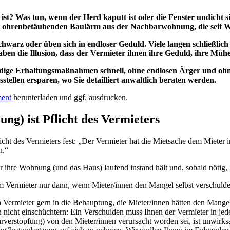
 ist? Was tun, wenn der Herd kaputt ist oder die Fenster undich
 dem ohrenbetäubenden Baulärm aus der Nachbarwohnung, die seit 
 schwarz oder üben sich in endloser Geduld. Viele langen schließli
aben die Illusion, dass der Vermieter ihnen ihre Geduld, ihre Mü
ndige Erhaltungsmaßnahmen schnell, ohne endlosen Ärger und ohn
stellen ersparen, wo Sie detailliert anwaltlich beraten werden.
ent
herunterladen und ggf. ausdrucken.
ng) ist Pflicht des Vermieters
licht des Vermieters fest: „Der Vermieter hat die Mietsache dem Miet
n.“
 ihre Wohnung (und das Haus) laufend instand hält und, sobald nötig, in
Vermieter nur dann, wenn Mieter/innen den Mangel selbst verschulde
 Vermieter gern in die Behauptung, die Mieter/innen hätten den Mange
h nicht einschüchtern: Ein Verschulden muss Ihnen der Vermieter in jed
rverstopfung) von den Mieter/innen verursacht worden sei, ist unwirksa