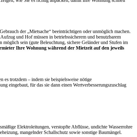
zeigen, wie Sie es richtig anpacken, damit Ihre Wohnung schnell
en Gebrauch der „Mietsache“ beeinträchtigen oder unmöglich machen.
n, Aufzug und Hof müssen in betriebssicherem und benutzbarem
möglich sein (gute Beleuchtung, sichere Geländer und Stufen im
ermieter Ihre Wohnung während der Mietzeit auf den jeweils
n es trotzdem – indem sie beispielsweise nötige
asung eingebaut, für das sie dann einen Wertverbesserungszuschlag
äßige Elektroleitungen, verstopfte Abflüsse, undichte Wasserrohre
Beheizung, mangelnder Schallschutz sowie sonstige Baumängel.