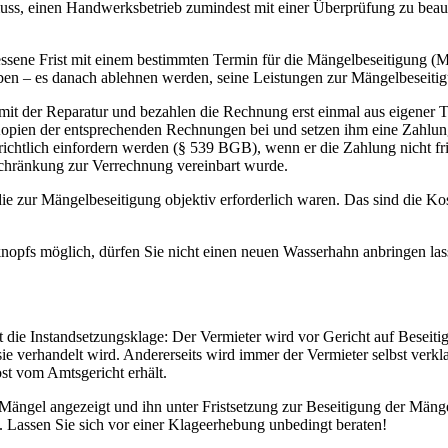
 muss, einen Handwerksbetrieb zumindest mit einer Überprüfung zu bea
ne Frist mit einem bestimmten Termin für die Mängelbeseitigung (Mahnu
haben – es danach ablehnen werden, seine Leistungen zur Mängelbese
mit der Reparatur und bezahlen die Rechnung erst einmal aus eigener T
pien der entsprechenden Rechnungen bei und setzen ihm eine Zahlungsfr
chtlich einfordern werden (§ 539 BGB), wenn er die Zahlung nicht fris
nschränkung zur Verrechnung vereinbart wurde.
ie zur Mängelbeseitigung objektiv erforderlich waren. Das sind die K
knopfs möglich, dürfen Sie nicht einen neuen Wasserhahn anbringen las
st die Instandsetzungsklage: Der Vermieter wird vor Gericht auf Beseit
ie verhandelt wird. Andererseits wird immer der Vermieter selbst verkla
st vom Amtsgericht erhält.
Mängel angezeigt und ihn unter Fristsetzung zur Beseitigung der Mänge
. Lassen Sie sich vor einer Klageerhebung unbedingt beraten!