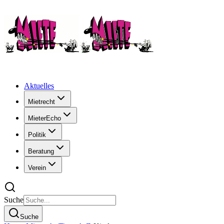
Aktuelles
Mietrecht
MieterEcho
Politik
Beratung
Verein
Suche
Suche