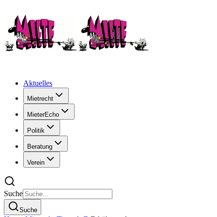
Aktuelles
Mietrecht
MieterEcho
Politik
Beratung
Verein
Suche
Suche