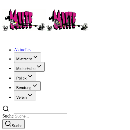
Aktuelles
Mietrecht
MieterEcho
Politik
Beratung
Verein
Suche
Suche