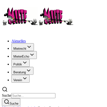
Aktuelles
Mietrecht
MieterEcho
Politik
Beratung
Verein
Suche
Suche