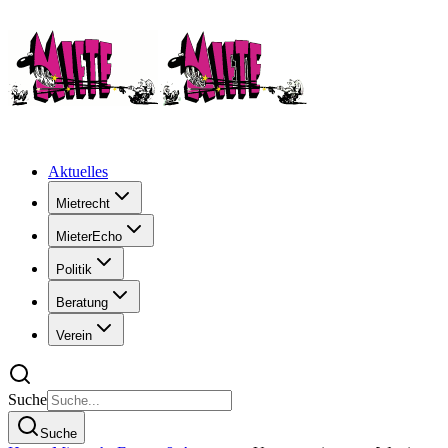
Aktuelles
Mietrecht
MieterEcho
Politik
Beratung
Verein
Suche
Suche