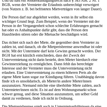
Und du hast ein Sonderkündigungsrecht nach § 543 Abs. 2 Nr. 1
BGB, wenn der Vermieter die Erlaubnis unberechtigt verweigert
(von Nutzen z. B. bei befristeten Mietverträgen von langer Dauer).
Die Person darf nur abgelehnt werden, wenn in ihr selbst ein
wichtiger Grund liegt. Zum Beispiel, wenn der Vermieter mit der
Person in der Vergangenheit schon schlechte Erfahrungen gemacht
hat oder es Anhaltspunkte dafür gibt, dass die Person den
Hausfrieden stören oder die Mietsache beschädigen wird.
Das richtet sich nach der Miete, die gegenüber dem Vermieter zu
zahlen ist, und danach, ob die Mietpreisbremse anwendbar ist oder
nicht. Mit der Untermiete darf kein Gewinn gemacht werden. Der
BGH hat erst kürzlich entschieden, dass der Zweck der
Untervermietung nicht darin besteht, dem Mieter hierdurch eine
Gewinnerzielung zu ermöglichen. Dann fehlt das berechtigte
Interesse und der Vermieter muss die Untervermietung nicht
erlauben. Eine Untervermietung zu einem höheren Preis als die
eigene Miete kann sogar zur Kündigung führen. Unabhängig davon
finde ich es unsolidarisch, als Mieter/in andere Mieter/innen
auszunutzen. Niemand möchte eine überhöhte Miete zahlen, auch
Untermieter/innen nicht. Es ist auf dem Wohnungsmarkt schon
schwer genug, und diese Situation auszunutzen, um selber Geld
damit zu verdienen, finde ich nicht in Ordnung.
Die Mietpreisbremse spielt auch in Untermietverhältnissen da eine