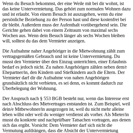
Wenn du Besuch bekommst, der eine Weile mit bei dir wohnt, ist
das keine Untervermietung. Das gehört zum normalen Wohnen dazu
und ist erlaubt. Von einem Besuch ist auszugehen, wenn du eine
persönliche Beziehung zu der Person hast und diese kostenfrei bei
dir bleibt. Außerdem muss der Aufenthalt vorübergehend sein. Die
Gerichte gehen dabei von einem Zeitraum von maximal sechs
Wochen aus. Wenn dein Besuch länger als sechs Wochen bleiben
will, solltest du das dem Vermieter anzeigen.
Die Aufnahme naher Angehöriger in die Mietwohnung zählt zum
vertragsgemäßen Gebrauch und ist keine Untervermietung. Du
musst den Vermieter über den Einzug unterrichten, einer Erlaubnis
bedarf es jedoch nicht. Zu nahen Angehörigen zählen neben dem/r
Ehepartner/in, den Kindern und Stiefkindern auch die Eltern. Der
Vermieter darf dir die Aufnahme von nahen Angehörigen
grundsätzlich nicht verbieten, es sei denn, es kommt dadurch zur
Überbelegung der Wohnung.
Der Anspruch nach § 553 BGB besteht nur, wenn das Interesse erst
nach Abschluss des Mietvertrages entstanden ist. Zum Beispiel, weil
dein/e Mitbewohner/in ausgezogen ist, weil du nicht mehr alleine
leben willst oder weil du weniger verdienst als vorher. Als Mieter/in
musst du konkrete und nachprüfbare Tatsachen vortragen, aus denen
sich das ergibt. Vorsicht: Dem Vermieter darf sich nicht die
Vermutung aufdrängen, dass die Absicht der Untervermietung