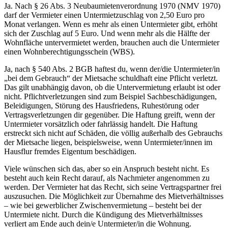
Ja. Nach § 26 Abs. 3 Neubaumietenverordnung 1970 (NMV 1970)
darf der Vermieter einen Untermietzuschlag von 2,50 Euro pro
Monat verlangen. Wenn es mehr als einen Untermieter gibt, erhöht
sich der Zuschlag auf 5 Euro. Und wenn mehr als die Hälfte der
Wohnfläche untervermietet werden, brauchen auch die Untermieter
einen Wohnberechtigungsschein (WBS).
Ja, nach § 540 Abs. 2 BGB haftest du, wenn der/die Untermieter/in
„bei dem Gebrauch“ der Mietsache schuldhaft eine Pflicht verletzt.
Das gilt unabhängig davon, ob die Untervermietung erlaubt ist oder
nicht. Pflichtverletzungen sind zum Beispiel Sachbeschädigungen,
Beleidigungen, Störung des Hausfriedens, Ruhestörung oder
Vertragsverletzungen dir gegenüber. Die Haftung greift, wenn der
Untermieter vorsätzlich oder fahrlässig handelt. Die Haftung
erstreckt sich nicht auf Schäden, die völlig außerhalb des Gebrauchs
der Mietsache liegen, beispielsweise, wenn Untermieter/innen im
Hausflur fremdes Eigentum beschädigen.
Viele wünschen sich das, aber so ein Anspruch besteht nicht. Es
besteht auch kein Recht darauf, als Nachmieter angenommen zu
werden. Der Vermieter hat das Recht, sich seine Vertragspartner frei
auszusuchen. Die Möglichkeit zur Übernahme des Mietverhältnisses
– wie bei gewerblicher Zwischenvermietung – besteht bei der
Untermiete nicht. Durch die Kündigung des Mietverhältnisses
verliert am Ende auch dein/e Untermieter/in die Wohnung.