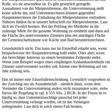
Rolle, wo sie anwendbar ist. Es gibt gesetzlich geregelte
Ausnahmen von der Mietpreisbremse, die Untervermietung stellt
keine solche dar, und Untermieter/innen können gegenüber
Hauptmieter/innen die Einhaltung der Mietpreisbremse einfordern.
Näheres findest du in unserer Infoschrift zur Mietpreisbremse. Lass
dich im Zweifel beraten. Bei der Prüfung der Miethöhe ist die
zulässige Miete für die gesamte Wohnung zu ermitteln und dann auf
die Fläche des untervermieten Zimmers plus der anteiligen Fläche
der Gemeinschaftsräume wie Küche und Bad herunterzurechnen.
Grundsätzlich nicht. Das kann nur im Einzelfall erlaubt sein, wenn
beispielsweise der Hauptmietvertrag bald endet. Oder aber, wenn
das berechtigte Interesse zu einem bestimmten Zeitpunkt endet.
Wenn zum Beispiel wegen eines einjährigen Auslandsaufenthalts ein
Zimmer untervermietet werden soll, könnte eine Befristung auf ein
Jahr zulässig sein.
Das ist immer eine Einzelfallentscheidung. Gesetzlich vorgesehen ist
der Zuschlag nur als Ausnahmefall – nämlich dann, wenn dem
Vermieter die Untervermietung anders nicht zuzumuten wäre, siehe
hierzu die Regelung in vgl. § 553 Abs. 2 BGB. In der Praxis ist es
häufig so, dass Untermietzuschläge pauschal bei jeder
Untervermietung verlangt werden, oft ist das Verlangen
unbegründet. Lass dich in solch einem Fall beraten.