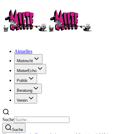
Aktuelles
Mietrecht
MieterEcho
Politik
Beratung
Verein
Suche
Suche