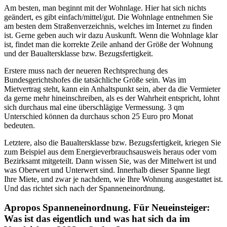
Am besten, man beginnt mit der Wohnlage. Hier hat sich nichts
geändert, es gibt einfach/mittel/gut. Die Wohnlage entnehmen Sie
am besten dem Straßenverzeichnis, welches im Internet zu finden
ist. Gerne geben auch wir dazu Auskunft. Wenn die Wohnlage klar
ist, findet man die korrekte Zeile anhand der Größe der Wohnung
und der Baualtersklasse bzw. Bezugsfertigkeit.
Erstere muss nach der neueren Rechtsprechung des
Bundesgerichtshofes die tatsächliche Größe sein. Was im
Mietvertrag steht, kann ein Anhaltspunkt sein, aber da die Vermieter
da gerne mehr hineinschreiben, als es der Wahrheit entspricht, lohnt
sich durchaus mal eine überschlägige Vermessung. 3 qm
Unterschied können da durchaus schon 25 Euro pro Monat
bedeuten.
Letztere, also die Baualtersklasse bzw. Bezugsfertigkeit, kriegen Sie
zum Beispiel aus dem Energieverbrauchsausweis heraus oder vom
Bezirksamt mitgeteilt. Dann wissen Sie, was der Mittelwert ist und
was Oberwert und Unterwert sind. Innerhalb dieser Spanne liegt
Ihre Miete, und zwar je nachdem, wie Ihre Wohnung ausgestattet ist.
Und das richtet sich nach der Spanneneinordnung.
Apropos Spanneneinordnung. Für Neueinsteiger:
Was ist das eigentlich und was hat sich da im