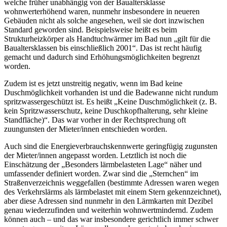
welche früher unabhängig von der Baualtersklasse
wohnwerterhöhend waren, nunmehr insbesondere in neueren
Gebäuden nicht als solche angesehen, weil sie dort inzwischen
Standard geworden sind. Beispielsweise heißt es beim
Strukturheizkörper als Handtuchwärmer im Bad nun „gilt für die
Baualtersklassen bis einschließlich 2001“. Das ist recht häufig
gemacht und dadurch sind Erhöhungsmöglichkeiten begrenzt
worden.
Zudem ist es jetzt unstreitig negativ, wenn im Bad keine
Duschmöglichkeit vorhanden ist und die Badewanne nicht rundum
spritzwassergeschützt ist. Es heißt „Keine Duschmöglichkeit (z. B.
kein Spritzwasserschutz, keine Duschkopfhalterung, sehr kleine
Standfläche)“. Das war vorher in der Rechtsprechung oft
zuungunsten der Mieter/innen entschieden worden.
Auch sind die Energieverbrauchskennwerte geringfügig zugunsten
der Mieter/innen angepasst worden. Letztlich ist noch die
Einschätzung der „Besonders lärmbelasteten Lage“ näher und
umfassender definiert worden. Zwar sind die „Sternchen“ im
Straßenverzeichnis weggefallen (bestimmte Adressen waren wegen
des Verkehrslärms als lärmbelastet mit einem Stern gekennzeichnet),
aber diese Adressen sind nunmehr in den Lärmkarten mit Dezibel
genau wiederzufinden und weiterhin wohnwertmindernd. Zudem
können auch – und das war insbesondere gerichtlich immer schwer