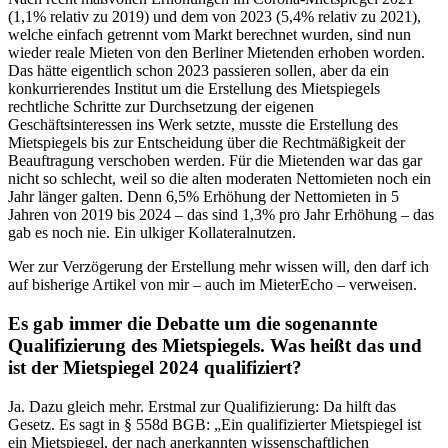
(1,1% relativ zu 2019) und dem von 2023 (5,4% relativ zu 2021),
welche einfach getrennt vom Markt berechnet wurden, sind nun
wieder reale Mieten von den Berliner Mietenden erhoben worden.
Das hätte eigentlich schon 2023 passieren sollen, aber da ein
konkurrierendes Institut um die Erstellung des Mietspiegels
rechtliche Schritte zur Durchsetzung der eigenen
Geschäftsinteressen ins Werk setzte, musste die Erstellung des
Mietspiegels bis zur Entscheidung über die Rechtmäßigkeit der
Beauftragung verschoben werden. Für die Mietenden war das gar
nicht so schlecht, weil so die alten moderaten Nettomieten noch ein
Jahr länger galten. Denn 6,5% Erhöhung der Nettomieten in 5
Jahren von 2019 bis 2024 – das sind 1,3% pro Jahr Erhöhung – das
gab es noch nie. Ein ulkiger Kollateralnutzen.
Wer zur Verzögerung der Erstellung mehr wissen will, den darf ich
auf bisherige Artikel von mir – auch im MieterEcho – verweisen.
Es gab immer die Debatte um die sogenannte
Qualifizierung des Mietspiegels. Was heißt das und
ist der Mietspiegel 2024 qualifiziert?
Ja. Dazu gleich mehr. Erstmal zur Qualifizierung: Da hilft das
Gesetz. Es sagt in § 558d BGB: „Ein qualifizierter Mietspiegel ist
ein Mietspiegel, der nach anerkannten wissenschaftlichen