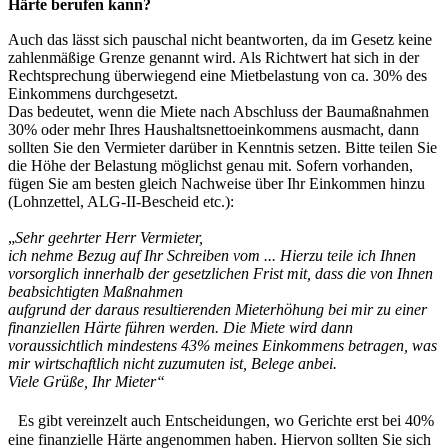
Härte berufen kann?
Auch das lässt sich pauschal nicht beantworten, da im Gesetz keine
zahlenmäßige Grenze genannt wird. Als Richtwert hat sich in der
Rechtsprechung überwiegend eine Mietbelastung von ca. 30% des
Einkommens durchgesetzt.
Das bedeutet, wenn die Miete nach Abschluss der Baumaßnahmen
30% oder mehr Ihres Haushaltsnettoeinkommens ausmacht, dann
sollten Sie den Vermieter darüber in Kenntnis setzen. Bitte teilen Sie
die Höhe der Belastung möglichst genau mit. Sofern vorhanden,
fügen Sie am besten gleich Nachweise über Ihr Einkommen hinzu
(Lohnzettel, ALG-II-Bescheid etc.):
„
Sehr geehrter Herr Vermieter,
ich nehme Bezug auf Ihr Schreiben vom ... Hierzu teile ich Ihnen
vorsorglich innerhalb der gesetzlichen Frist mit, dass die von Ihnen
beabsichtigten Maßnahmen
aufgrund der daraus resultierenden Mieterhöhung bei mir zu einer
finanziellen Härte führen werden. Die Miete wird dann
voraussichtlich mindestens 43% meines Einkommens betragen, was
mir wirtschaftlich nicht zuzumuten ist, Belege anbei.
Viele Grüße, Ihr Mieter“
Es gibt vereinzelt auch Entscheidungen, wo Gerichte erst bei 40%
eine finanzielle Härte angenommen haben. Hiervon sollten Sie sich