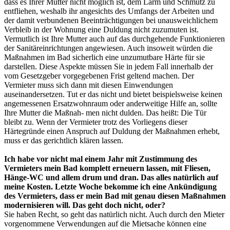
dass es Ihrer Mutter nicht möglich ist, dem Lärm und Schmutz zu
entfliehen, weshalb ihr angesichts des Umfangs der Arbeiten und
der damit verbundenen Beeinträchtigungen bei unausweichlichem
Verbleib in der Wohnung eine Duldung nicht zuzumuten ist.
Vermutlich ist Ihre Mutter auch auf das durchgehende Funktionieren
der Sanitäreinrichtungen angewiesen. Auch insoweit würden die
Maßnahmen im Bad sicherlich eine unzumutbare Härte für sie
darstellen. Diese Aspekte müssen Sie in jedem Fall innerhalb der
vom Gesetzgeber vorgegebenen Frist geltend machen. Der
Vermieter muss sich dann mit diesen Einwendungen
auseinandersetzen. Tut er das nicht und bietet beispielsweise keinen
angemessenen Ersatzwohnraum oder anderweitige Hilfe an, sollte
Ihre Mutter die Maßnah- men nicht dulden. Das heißt: Die Tür
bleibt zu. Wenn der Vermieter trotz des Vorliegens dieser
Härtegründe einen Anspruch auf Duldung der Maßnahmen erhebt,
muss er das gerichtlich klären lassen.
Ich habe vor nicht mal einem Jahr mit Zustimmung des
Vermieters mein Bad komplett erneuern lassen, mit Fliesen,
Hänge-WC und allem drum und dran. Das alles natürlich auf
meine Kosten. Letzte Woche bekomme ich eine Ankündigung
des Vermieters, dass er mein Bad mit genau diesen Maßnahmen
modernisieren will. Das geht doch nicht, oder?
Sie haben Recht, so geht das natürlich nicht. Auch durch den Mieter
vorgenommene Verwendungen auf die Mietsache können eine