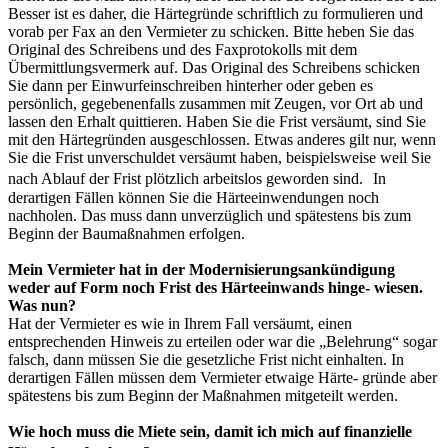
Besser ist es daher, die Härtegründe schriftlich zu formulieren und
vorab per Fax an den Vermieter zu schicken. Bitte heben Sie das
Original des Schreibens und des Faxprotokolls mit dem
Übermittlungsvermerk auf. Das Original des Schreibens schicken
Sie dann per Einwurfeinschreiben hinterher oder geben es
persönlich, gegebenenfalls zusammen mit Zeugen, vor Ort ab und
lassen den Erhalt quittieren. Haben Sie die Frist versäumt, sind Sie
mit den Härtegründen ausgeschlossen. Etwas anderes gilt nur, wenn
Sie die Frist unverschuldet versäumt haben, beispielsweise weil Sie
nach Ablauf der Frist plötzlich arbeitslos geworden sind. In
derartigen Fällen können Sie die Härteeinwendungen noch
nachholen. Das muss dann unverzüglich und spätestens bis zum
Beginn der Baumaßnahmen erfolgen.
Mein Vermieter hat in der Modernisierungsankündigung
weder auf Form noch Frist des Härteeinwands hinge- wiesen.
Was nun?
Hat der Vermieter es wie in Ihrem Fall versäumt, einen
entsprechenden Hinweis zu erteilen oder war die „Belehrung“ sogar
falsch, dann müssen Sie die gesetzliche Frist nicht einhalten. In
derartigen Fällen müssen dem Vermieter etwaige Härte- gründe aber
spätestens bis zum Beginn der Maßnahmen mitgeteilt werden.
Wie hoch muss die Miete sein, damit ich mich auf finanzielle