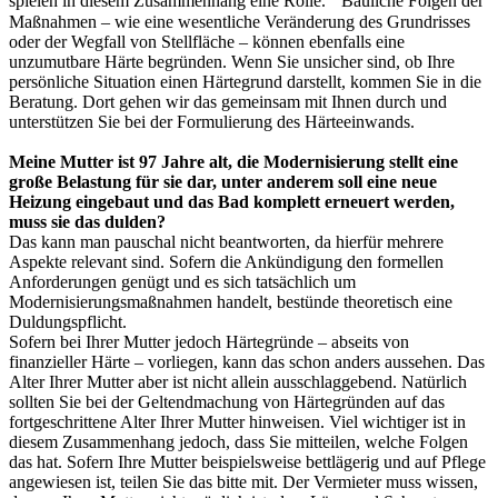
spielen in diesem Zusammenhang eine Rolle. Bauliche Folgen der
Maßnahmen – wie eine wesentliche Veränderung des Grundrisses
oder der Wegfall von Stellfläche – können ebenfalls eine
unzumutbare Härte begründen. Wenn Sie unsicher sind, ob Ihre
persönliche Situation einen Härtegrund darstellt, kommen Sie in die
Beratung. Dort gehen wir das gemeinsam mit Ihnen durch und
unterstützen Sie bei der Formulierung des Härteeinwands.
Meine Mutter ist 97 Jahre alt, die Modernisierung stellt eine
große Belastung für sie dar, unter anderem soll eine neue
Heizung eingebaut und das Bad komplett erneuert werden,
muss sie das dulden?
Das kann man pauschal nicht beantworten, da hierfür mehrere
Aspekte relevant sind. Sofern die Ankündigung den formellen
Anforderungen genügt und es sich tatsächlich um
Modernisierungsmaßnahmen handelt, bestünde theoretisch eine
Duldungspflicht.
Sofern bei Ihrer Mutter jedoch Härtegründe – abseits von
finanzieller Härte – vorliegen, kann das schon anders aussehen. Das
Alter Ihrer Mutter aber ist nicht allein ausschlaggebend. Natürlich
sollten Sie bei der Geltendmachung von Härtegründen auf das
fortgeschrittene Alter Ihrer Mutter hinweisen. Viel wichtiger ist in
diesem Zusammenhang jedoch, dass Sie mitteilen, welche Folgen
das hat. Sofern Ihre Mutter beispielsweise bettlägerig und auf Pflege
angewiesen ist, teilen Sie das bitte mit. Der Vermieter muss wissen,