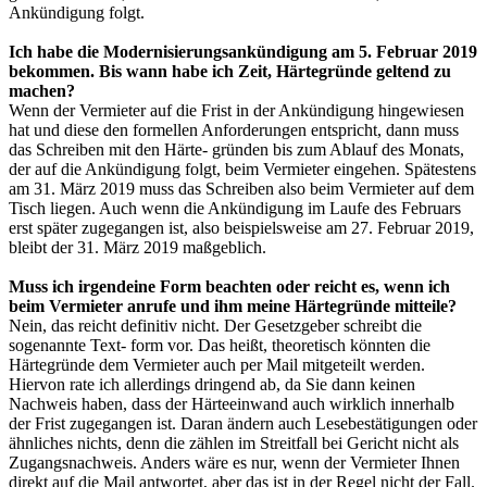
Ankündigung folgt.
Ich habe die Modernisierungsankündigung am 5. Februar 2019
bekommen. Bis wann habe ich Zeit, Härtegründe geltend zu
machen?
Wenn der Vermieter auf die Frist in der Ankündigung hingewiesen
hat und diese den formellen Anforderungen entspricht, dann muss
das Schreiben mit den Härte- gründen bis zum Ablauf des Monats,
der auf die Ankündigung folgt, beim Vermieter eingehen. Spätestens
am 31. März 2019 muss das Schreiben also beim Vermieter auf dem
Tisch liegen. Auch wenn die Ankündigung im Laufe des Februars
erst später zugegangen ist, also beispielsweise am 27. Februar 2019,
bleibt der 31. März 2019 maßgeblich.
Muss ich irgendeine Form beachten oder reicht es, wenn ich
beim Vermieter anrufe und ihm meine Härtegründe mitteile?
Nein, das reicht definitiv nicht. Der Gesetzgeber schreibt die
sogenannte Text- form vor. Das heißt, theoretisch könnten die
Härtegründe dem Vermieter auch per Mail mitgeteilt werden.
Hiervon rate ich allerdings dringend ab, da Sie dann keinen
Nachweis haben, dass der Härteeinwand auch wirklich innerhalb
der Frist zugegangen ist. Daran ändern auch Lesebestätigungen oder
ähnliches nichts, denn die zählen im Streitfall bei Gericht nicht als
Zugangsnachweis. Anders wäre es nur, wenn der Vermieter Ihnen
direkt auf die Mail antwortet, aber das ist in der Regel nicht der Fall.