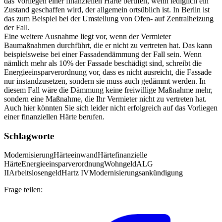
das Vorliegen einer finanziellen Härte berufen, wenn lediglich ein
Zustand geschaffen wird, der allgemein ortsüblich ist. In Berlin ist
das zum Beispiel bei der Umstellung von Ofen- auf Zentralheizung
der Fall.
Eine weitere Ausnahme liegt vor, wenn der Vermieter
Baumaßnahmen durchführt, die er nicht zu vertreten hat. Das kann
beispielsweise bei einer Fassadendämmung der Fall sein. Wenn
nämlich mehr als 10% der Fassade beschädigt sind, schreibt die
Energieeinsparverordnung vor, dass es nicht ausreicht, die Fassade
nur instandzusetzen, sondern sie muss auch gedämmt werden. In
diesem Fall wäre die Dämmung keine freiwillige Maßnahme mehr,
sondern eine Maßnahme, die Ihr Vermieter nicht zu vertreten hat.
Auch hier könnten Sie sich leider nicht erfolgreich auf das Vorliegen
einer finanziellen Härte berufen.
Schlagworte
Modernisierung
Härteeinwand
Härte
finanzielle
Härte
Energieeinsparverordnung
Wohngeld
ALG
II
Arbeitslosengeld
Hartz IV
Modernisierungsankündigung
Frage teilen: