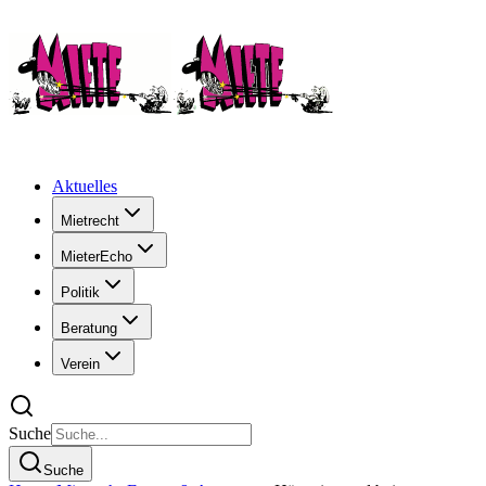
Aktuelles
Mietrecht
MieterEcho
Politik
Beratung
Verein
Suche
Suche