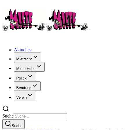
Aktuelles
Mietrecht
MieterEcho
Politik
Beratung
Verein
Suche
Suche