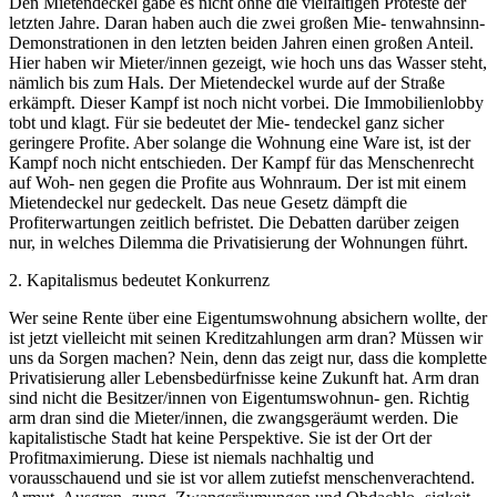
Den Mietendeckel gäbe es nicht ohne die vielfältigen Proteste der
letzten Jahre. Daran haben auch die zwei großen Mie- tenwahnsinn-
Demonstrationen in den letzten beiden Jahren einen großen Anteil.
Hier haben wir Mieter/innen gezeigt, wie hoch uns das Wasser steht,
nämlich bis zum Hals. Der Mietendeckel wurde auf der Straße
erkämpft. Dieser Kampf ist noch nicht vorbei. Die Immobilienlobby
tobt und klagt. Für sie bedeutet der Mie- tendeckel ganz sicher
geringere Profite. Aber solange die Wohnung eine Ware ist, ist der
Kampf noch nicht entschieden. Der Kampf für das Menschenrecht
auf Woh- nen gegen die Profite aus Wohnraum. Der ist mit einem
Mietendeckel nur gedeckelt. Das neue Gesetz dämpft die
Profiterwartungen zeitlich befristet. Die Debatten darüber zeigen
nur, in welches Dilemma die Privatisierung der Wohnungen führt.
2. Kapitalismus bedeutet Konkurrenz
Wer seine Rente über eine Eigentumswohnung absichern wollte, der
ist jetzt vielleicht mit seinen Kreditzahlungen arm dran? Müssen wir
uns da Sorgen machen? Nein, denn das zeigt nur, dass die komplette
Privatisierung aller Lebensbedürfnisse keine Zukunft hat. Arm dran
sind nicht die Besitzer/innen von Eigentumswohnun- gen. Richtig
arm dran sind die Mieter/innen, die zwangsgeräumt werden. Die
kapitalistische Stadt hat keine Perspektive. Sie ist der Ort der
Profitmaximierung. Diese ist niemals nachhaltig und
vorausschauend und sie ist vor allem zutiefst menschenverachtend.