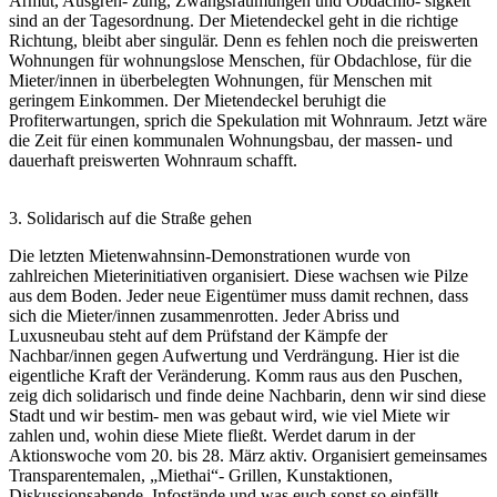
Armut, Ausgren- zung, Zwangsräumungen und Obdachlo- sigkeit
sind an der Tagesordnung. Der Mietendeckel geht in die richtige
Richtung, bleibt aber singulär. Denn es fehlen noch die preiswerten
Wohnungen für wohnungslose Menschen, für Obdachlose, für die
Mieter/innen in überbelegten Wohnungen, für Menschen mit
geringem Einkommen. Der Mietendeckel beruhigt die
Profiterwartungen, sprich die Spekulation mit Wohnraum. Jetzt wäre
die Zeit für einen kommunalen Wohnungsbau, der massen- und
dauerhaft preiswerten Wohnraum schafft.
3. Solidarisch auf die Straße gehen
Die letzten Mietenwahnsinn-Demonstrationen wurde von
zahlreichen Mieterinitiativen organisiert. Diese wachsen wie Pilze
aus dem Boden. Jeder neue Eigentümer muss damit rechnen, dass
sich die Mieter/innen zusammenrotten. Jeder Abriss und
Luxusneubau steht auf dem Prüfstand der Kämpfe der
Nachbar/innen gegen Aufwertung und Verdrängung. Hier ist die
eigentliche Kraft der Veränderung. Komm raus aus den Puschen,
zeig dich solidarisch und finde deine Nachbarin, denn wir sind diese
Stadt und wir bestim- men was gebaut wird, wie viel Miete wir
zahlen und, wohin diese Miete fließt. Werdet darum in der
Aktionswoche vom 20. bis 28. März aktiv. Organisiert gemeinsames
Transparentemalen, „Miethai“- Grillen, Kunstaktionen,
Diskussionsabende, Infostände und was euch sonst so einfällt.