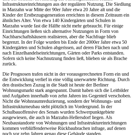
Infrastruktureinrichtungen aus der regulären Nutzung. Die Siedlung
in Marzahn war Mitte der 90er Jahre etwa 20 Jahre alt und die
Kinder der Erstbezugsgeneration erreichten in diesem Zeitraum ein
ähnliches Alter. Von etwa 140 Kindergärten und Schulen in
Marzahn wurde fast die Hälfte nicht mehr gebraucht. Für einige
Einrichtungen ließen sich alternative Nutzungen in Form von
Nachbarschaftshäusern realisieren, aber die Nachfrage blieb
begrenzt. In der Folge wurden bis Ende der 2000er Jahre etwa 50
Kindergärten und Schulen abgerissen, auf deren Flächen nach und
nach Einzelhandelseinrichtungen, Gärten oder Parks entstanden.
Sofern sich keine Nachnutzung finden ließ, blieben sie als Brache
zurück.
Die Prognosen trafen nicht in der vorausgerechneten Form ein und
die Entwicklung verlief in eine völlig unerwartete Richtung. Durch
den drastischen Zuzug in die Stadt ist heute der Berliner
Wohnungsmarkt stark angespannt. Damit haben sich die Leitbilder
und Aufgaben innerhalb von zehn Jahren ins Gegenteil verschoben.
Nicht die Wohnraumreduzierung, sondern der Wohnungs- und
Infrastrukturneubau steht plötzlich im Vordergrund. In der
Schulbauoffensive des Senats wurden Schwerpunktgebiete
ausgewiesen, die auch in Marzahn-Hellersdorf liegen. Als
Neubaustandorte von Wohnungen und Infrastruktureinrichtungen
kommen verblüffenderweise Rückbaubrachen infrage, auf denen
noch vor zehn Jahren genau diese Gebäude standen.