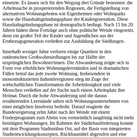
einsetzte. Es lassen sich für den Wegzug drei Gründe benennen: die
Arbeitssuche in prosperierenden Regionen, die Fertigstellung von
alternativen Wohnangeboten wie Eigenheimen oder Wohnparks
sowie die Haushaltsgründungsphase der Kindergeneration. Diese
Haushaltsgründungsphase ist demografisch bedingt. Nach 15 bis 20
Jahren hätten diese Fortzüge auch ohne politische Wende eingesetzt,
denn ein großer Teil der Kinder und Jugendlichen aus der
Erstbezugsgeneration verließen zur Ausbildung die Siedlungen.
Innerhalb weniger Jahre verloren einige Quartiere in den
ostdeutschen Großwohnsiedlungen bis zur Hälfte der
ursprünglichen Bewohner/innen. Die Abwanderung zeigte sich in
Form von erheblichen Wohnungsleerständen und in dramatischen
Fällen betraf das jede zweite Wohnung. Insbesondere in
monostrukturierten Industrieregionen stieg im Zuge der
wirtschaftlichen Transformation die Arbeitslosigkeit und viele
Menschen verließen auf der Suche nach einem Arbeitsplatz ihre
Heimat. Durch die hohe Abwanderung und die daraus
resultierenden Leerstände sahen sich Wohnungsunternehmen von
einer möglichen Insolvenz bedroht. Darauf reagierte die
Bundesregierung zehn Jahre nach der Wende mit einem
Förderprogramm zum Abriss von vermeintlich langfristig nicht mehr
benötigten Wohnungen. Im Rahmen der Städtebauförderung konnte
mit dem Programm Stadtumbau Ost, auf der Basis von integrierten
Stadtentwicklungskonzepten, Rückbaumittel abgerufen und eine