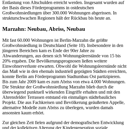
Entlastung von Altschulden erreicht werden. Insgesamt wurden auf
der Basis dieses Förderprogramms in ostdeutschen
Großwohnsiedlungen über 300.000 Wohnungen abgerissen. In
strukturschwachen Regionen hält der Rückbau bis heute an.
Marzahn: Neubau, Abriss, Neubau
Mit fast 60.000 Wohnungen ist Berlin-Marzahn die größte
Großwohnsiedlung in Deutschland (Seite 10). Insbesondere in den
jüngeren Bereichen kam es Ende der 90er Jahre zu
Abwanderungen, aus denen sich Wohnungsleerstände von 15 bis
20% ergaben. Die Bevölkerungsprognosen ließen weitere
Einwohnerverluste erwarten. Obwohl die Wohnungsleerstände nicht
das Maß wie in den ehemals industriell geprägten Städten erreichten,
konnte Berlin am Förderprogramm Stadtumbau Ost partizipieren.
Bis zum Jahr 2009 kam es zum Abriss von etwa 4.000 Wohnungen.
Die Struktur der Großwohnsiedlung Marzahn blieb durch die
überwiegend punktuell wirkenden Eingriffe erhalten und mit den
Ahrensfelder Terrassen entstand ein einmaliges städtebauliches
Projekt. Die aus Fachkreisen und Bevölkerung geäußerten Appelle,
alternative Modelle zum Abriss zu überlegen, wurden damals
ansonsten kaum erhört.
Zur gleichen Zeit fielen aufgrund der demografischen Entwicklung
und der kollektiven Alterung der Kindergeneration soziale