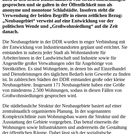
gesprochen und sie galten in der Öffentlichkeit nun als
anonyme und monotone Schlafstädte. Insofern steht die
Verwendung der beiden Begriffe in einem zeitlichen Bezug:
„Neubaugebiet“ verweist auf eine Entwicklung vor der
politischen Wende und „Großwohnsiedlung“ auf die Zeit
danach.
Die Neubaugebiete in der DDR wurden in enger Verbindung mit
der Entwicklung von Industriestandorten geplant und errichtet. Sie
entstanden in nahezu jeder Stadt als Wohnstandorte für
Arbeiter/innen in der Landwirtschaft und Industrie sowie für
Angestellte großer Verwaltungen oder für Angehörige von
Streitkräften. Es sind Wohngebiete, in denen bis auf Einzelhandel
und Dienstleistungen des täglichen Bedarfs kein Gewerbe zu finden
ist. In zahlreichen Städten der DDR entstanden große oder kleine
Neubaugebiete. Insgesamt 171 Neubaugebiete haben eine Größe
von mindestens 2.500 Wohnungen, sodass in diesen Fällen von
Großwohnsiedlungen gesprochen wird.
Die städtebauliche Struktur der Neubaugebiete basiert auf einer
zentralstaatlich organisierten Planung. In der sogenannten
Komplexrichtlinie zum Wohnungsbau waren die Struktur und die
Ausstattung der Gebiete vorgegeben. Das betraf einerseits die
Wohnungen sowie Infrastrukturen und andererseits die Gestaltung
der öffentlichen Räume. Dabei lässt sich der sozialistische