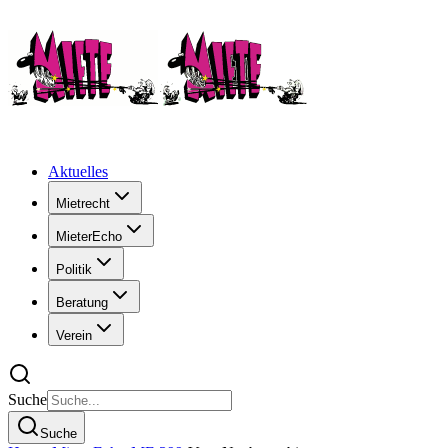
Aktuelles
Mietrecht
MieterEcho
Politik
Beratung
Verein
Suche
Suche