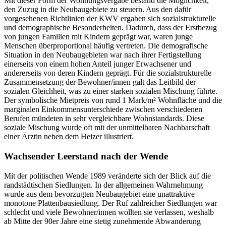
Mit dieser Form der Wohnungsvergabe bestand die Möglichkeit,
den Zuzug in die Neubaugebiete zu steuern. Aus den dafür
vorgesehenen Richtlinien der KWV ergaben sich sozialstrukturelle
und demographische Besonderheiten. Dadurch, dass der Erstbezug
von jungen Familien mit Kindern geprägt war, waren junge
Menschen überproportional häufig vertreten. Die demografische
Situation in den Neubaugebieten war nach ihrer Fertigstellung
einerseits von einem hohen Anteil junger Erwachsener und
andererseits von deren Kindern geprägt. Für die sozialstrukturelle
Zusammensetzung der Bewohner/innen galt das Leitbild der
sozialen Gleichheit, was zu einer starken sozialen Mischung führte.
Der symbolische Mietpreis von rund 1 Mark/m² Wohnfläche und die
marginalen Einkommensunterschiede zwischen verschiedenen
Berufen mündeten in sehr vergleichbare Wohnstandards. Diese
soziale Mischung wurde oft mit der unmittelbaren Nachbarschaft
einer Ärztin neben dem Heizer illustriert.
Wachsender Leerstand nach der Wende
Mit der politischen Wende 1989 veränderte sich der Blick auf die
randstädtischen Siedlungen. In der allgemeinen Wahrnehmung
wurde aus dem bevorzugten Neubaugebiet eine unattraktive
monotone Plattenbausiedlung. Der Ruf zahlreicher Siedlungen war
schlecht und viele Bewohner/innen wollten sie verlassen, weshalb
ab Mitte der 90er Jahre eine stetig zunehmende Abwanderung