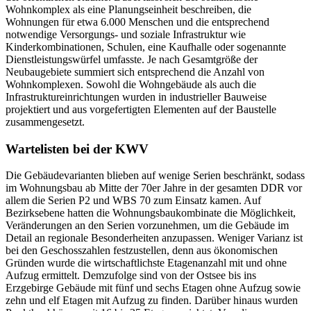
Wohnkomplex als eine Planungseinheit beschreiben, die
Wohnungen für etwa 6.000 Menschen und die entsprechend
notwendige Versorgungs- und soziale Infrastruktur wie
Kinderkombinationen, Schulen, eine Kaufhalle oder sogenannte
Dienstleistungswürfel umfasste. Je nach Gesamtgröße der
Neubaugebiete summiert sich entsprechend die Anzahl von
Wohnkomplexen. Sowohl die Wohngebäude als auch die
Infrastruktureinrichtungen wurden in industrieller Bauweise
projektiert und aus vorgefertigten Elementen auf der Baustelle
zusammengesetzt.
Wartelisten bei der KWV
Die Gebäudevarianten blieben auf wenige Serien beschränkt, sodass
im Wohnungsbau ab Mitte der 70er Jahre in der gesamten DDR vor
allem die Serien P2 und WBS 70 zum Einsatz kamen. Auf
Bezirksebene hatten die Wohnungsbaukombinate die Möglichkeit,
Veränderungen an den Serien vorzunehmen, um die Gebäude im
Detail an regionale Besonderheiten anzupassen. Weniger Varianz ist
bei den Geschosszahlen festzustellen, denn aus ökonomischen
Gründen wurde die wirtschaftlichste Etagenanzahl mit und ohne
Aufzug ermittelt. Demzufolge sind von der Ostsee bis ins
Erzgebirge Gebäude mit fünf und sechs Etagen ohne Aufzug sowie
zehn und elf Etagen mit Aufzug zu finden. Darüber hinaus wurden