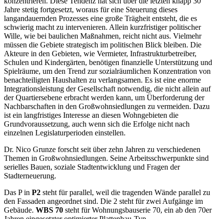
konzentrieren. Diese Tendenz hat sich über die letzten knapp 30
Jahre stetig fortgesetzt, woraus für eine Steuerung dieses
langandauernden Prozesses eine große Trägheit entsteht, die es
schwierig macht zu intervenieren. Allein kurzfristiger politischer
Wille, wie bei baulichen Maßnahmen, reicht nicht aus. Vielmehr
müssen die Gebiete strategisch im politischen Blick bleiben. Die
Akteure in den Gebieten, wie Vermieter, Infrastrukturbetreiber,
Schulen und Kindergärten, benötigen finanzielle Unterstützung und
Spielräume, um den Trend zur sozialräumlichen Konzentration von
benachteiligten Haushalten zu verlangsamen. Es ist eine enorme
Integrationsleistung der Gesellschaft notwendig, die nicht allein auf
der Quartiersebene erbracht werden kann, um Überforderung der
Nachbarschaften in den Großwohnsiedlungen zu vermeiden. Dazu
ist ein langfristiges Interesse an diesen Wohngebieten die
Grundvoraussetzung, auch wenn sich die Erfolge nicht nach
einzelnen Legislaturperioden einstellen.
Dr. Nico Grunze forscht seit über zehn Jahren zu verschiedenen
Themen in Großwohnsiedlungen. Seine Arbeitsschwerpunkte sind
serielles Bauen, soziale Stadtentwicklung und Fragen der
Stadterneuerung.
Das P in
P2
steht für parallel, weil die tragenden Wände parallel zu
den Fassaden angeordnet sind. Die 2 steht für zwei Aufgänge im
Gebäude.
WBS 70
steht für Wohnungsbauserie 70, ein ab den 70er
Jahren eingesetzter optimierter Plattenbau-Typ.