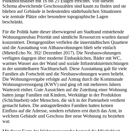
Punkthochhäuser mit 16 bis 25 Etagen errichtet. Von diesem
Schema abweichende Geschosszahlen sind kaum zu finden und sie
blieben auf Gebäude in bedeutenden städtebaulichen Situationen
wie zentrale Plätze oder besondere topographische Lagen
beschränkt.
Für die Politik hatte dieser überwiegend am Stadtrand entstehende
Wohnungsneubau Priorität und sämtliche Ressourcen wurden darauf
konzentriert. Demgegenüber verfielen die innerstädtischen Quartiere
und die Ausstattung von Altbauwohnungen blieb sehr einfach
(MieterEcho Nr. 392/ Dezember 2017). Die Neubauwohnungen
verfügten dagegen über moderne Einbauküchen, Bäder mit WC,
warmes Wasser aus der Wand und soziale Infrastruktureinrichtungen
in der unmittelbaren Nachbarschaft. Diese Ausstattung galt für viele
Familien als Fortschritt und die Neubauwohnungen waren beliebt.
Die Wohnungsvergabe erfolgte auf Antrag durch die Kommunale
Wohnungsversorgung (KWV) und ging oft mit mehreren Jahren
Wartezeit einher. Gute Aussichten auf die Zuteilung einer Wohnung
hatten junge Familien mit Kindern, Werktätige in der Produktion
(Schichtarbeit) oder Menschen, die sich in der Parteiarbeit verdient
gemacht haben. Die antragstellenden Familien hatten keinen
Einfluss auf die Adresse, sondern erfuhren erst durch das Amt, in
welchem Gebäude und Geschoss ihre neue Wohnung zu beziehen
war.