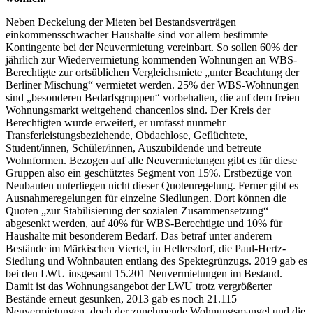
Neben Deckelung der Mieten bei Bestandsverträgen
einkommensschwacher Haushalte sind vor allem bestimmte
Kontingente bei der Neuvermietung vereinbart. So sollen 60% der
jährlich zur Wiedervermietung kommenden Wohnungen an WBS-
Berechtigte zur ortsüblichen Vergleichsmiete „unter Beachtung der
Berliner Mischung“ vermietet werden. 25% der WBS-Wohnungen
sind „besonderen Bedarfsgruppen“ vorbehalten, die auf dem freien
Wohnungsmarkt weitgehend chancenlos sind. Der Kreis der
Berechtigten wurde erweitert, er umfasst nunmehr
Transferleistungsbeziehende, Obdachlose, Geflüchtete,
Student/innen, Schüler/innen, Auszubildende und betreute
Wohnformen. Bezogen auf alle Neuvermietungen gibt es für diese
Gruppen also ein geschütztes Segment von 15%. Erstbezüge von
Neubauten unterliegen nicht dieser Quotenregelung. Ferner gibt es
Ausnahmeregelungen für einzelne Siedlungen. Dort können die
Quoten „zur Stabilisierung der sozialen Zusammensetzung“
abgesenkt werden, auf 40% für WBS-Berechtigte und 10% für
Haushalte mit besonderem Bedarf. Das betraf unter anderem
Bestände im Märkischen Viertel, in Hellersdorf, die Paul-Hertz-
Siedlung und Wohnbauten entlang des Spektegrünzugs. 2019 gab es
bei den LWU insgesamt 15.201 Neuvermietungen im Bestand.
Damit ist das Wohnungsangebot der LWU trotz vergrößerter
Bestände erneut gesunken, 2013 gab es noch 21.115
Neuvermietungen, doch der zunehmende Wohnungsmangel und die