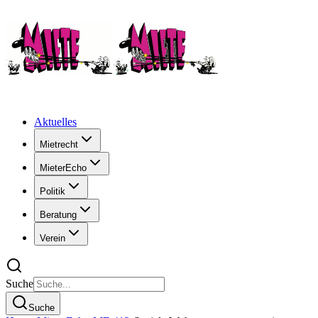
Aktuelles
Mietrecht
MieterEcho
Politik
Beratung
Verein
Suche
Suche