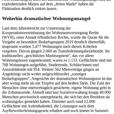
explodierenden Mieten auf dem „freien Markt“ haben die
Fluktuation deutlich sinken lassen.
Weiterhin dramatischer Wohnungsmangel
Laut dem Jahresbericht zur Umsetzung der
Kooperationsvereinbarung der Wohnraumversorgung Berlin
(WVB), einer Anstalt öffentlichen Rechts, wurde die Quote für die
Vergabe an besondere Bedarfsgruppen 2019 deutlich übererfüllt,
insgesamt wurden 5.477 Wohnungen nach diesen Kriterien
vergeben. Davon gingen 2.060 an Transferleistungsbeziehende. Im
traditionellen „geschützten Marktsegment“, das vor allem
Wohnungslosen zugutekommt, waren es 1.133. Geflüchtete sind mit
768 Wohnungen aufgeführt, Studierende, Schüler/innen und
Auszubildende mit 954. Weitere 562 Mietverträge gingen an
Angehörige nicht weiter aufgeschlüsselter „sonstiger
Bedarfsgruppen“. Angesichts der dramatischen Wohnungsnot ist das
aber wenig mehr als ein Tropfen auf den heißen Stein. Die Zahl der
Menschen ohne mietvertraglich gesicherte, eigene Wohnung geht in
die Zehntausende. Aktuell sind laut Sozialverwaltung knapp 40.000
Menschen provisorisch untergebracht, die sich bei den Bezirken als
wohnungslos gemeldet haben. Darunter auch rund 12.000
Geflüchtete mit Aufenthaltstitel, die Leistungen nach dem
Asylbewerberleistungsgesetz erhalten und noch immer in Sammel-