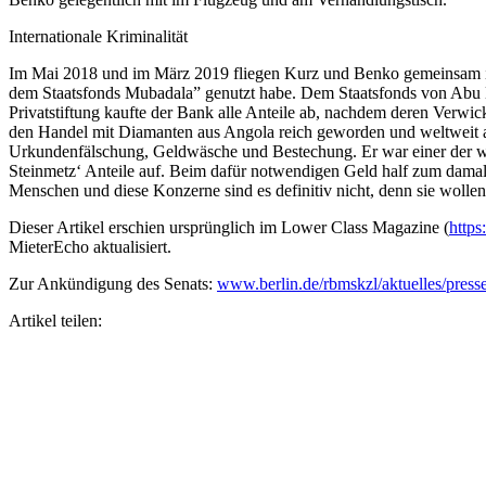
Internationale Kriminalität
Im Mai 2018 und im März 2019 fliegen Kurz und Benko gemeinsam in d
dem Staatsfonds Mubadala” genutzt habe. Dem Staatsfonds von Abu Dh
Privatstiftung kaufte der Bank alle Anteile ab, nachdem deren Verwi
den Handel mit Diamanten aus Angola reich geworden und weltweit a
Urkundenfälschung, Geldwäsche und Bestechung. Er war einer der wic
Steinmetz‘ Anteile auf. Beim dafür notwendigen Geld half zum damalig
Menschen und diese Konzerne sind es definitiv nicht, denn sie wollen 
Dieser Artikel erschien ursprünglich im Lower Class Magazine (
https
MieterEcho aktualisiert.
Zur Ankündigung des Senats:
www.berlin.de/rbmskzl/aktuelles/press
Artikel teilen: