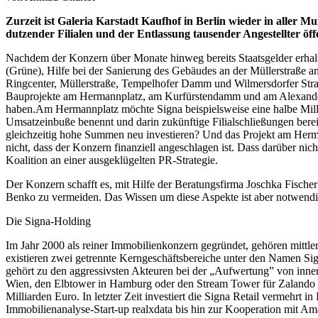
Zurzeit ist Galeria Karstadt Kaufhof in Berlin wieder in aller
dutzender Filialen und der Entlassung tausender Angestellter öffe
Nachdem der Konzern über Monate hinweg bereits Staatsgelder erhalten
(Grüne), Hilfe bei der Sanierung des Gebäudes an der Müllerstraße a
Ringcenter, Müllerstraße, Tempelhofer Damm und Wilmersdorfer Straß
Bauprojekte am Hermannplatz, am Kurfürstendamm und am Alexanderpl
haben.Am Hermannplatz möchte Signa beispielsweise eine halbe Millia
Umsatzeinbuße benennt und darin zukünftige Filialschließungen ber
gleichzeitig hohe Summen neu investieren? Und das Projekt am Hermannp
nicht, dass der Konzern finanziell angeschlagen ist. Dass darüber nicht 
Koalition an einer ausgeklügelten PR-Strategie.
Der Konzern schafft es, mit Hilfe der Beratungsfirma Joschka Fische
Benko zu vermeiden. Das Wissen um diese Aspekte ist aber notwendi
Die Signa-Holding
Im Jahr 2000 als reiner Immobilienkonzern gegründet, gehören mittle
existieren zwei getrennte Kerngeschäftsbereiche unter den Namen Si
gehört zu den aggressivsten Akteuren bei der „Aufwertung” von inner
Wien, den Elbtower in Hamburg oder den Stream Tower für Zalando in B
Milliarden Euro. In letzter Zeit investiert die Signa Retail vermehrt
Immobilienanalyse-Start-up realxdata bis hin zur Kooperation mit Ama