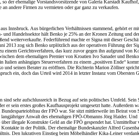
 so der ehemalige Vorstandsvorsitzende von Galeria Karstadt Kaufhof, 
e an andere Firmen zu vermieten oder gar ganz zu verkaufen.
aus Innsbruck. Aus bürgerlichen Verhältnissen stammend, gehört er mi
n- und Handelssektor hält Benko je 25% an der Kronen Zeitung und dem
ßend weiterverkaufte. Federführend machte er Signa mit dieser Geschä
uni 2013 zog sich Benko urplötzlich aus der operativen Führung der S
 einem Gerichtsverfahren, das kurz zuvor gegen ihn aufgrund von Korr
 zwischen dem ehemaligen Premier von Kroatien Ivo Sanader und Benkos 
in in Italien anhängiges Steuerverfahren zu einem „positiven Ende“ k
nd seinen Berater zu eröffnen. Die Richterin Marion Zöllner spricht i
uch ein, doch das Urteil wird 2014 in letzter Instanz vom Obersten G
n sind sehr aufschlussreich in Bezug auf sein politisches Umfeld. Sein
der er sein erstes großes Kaufhausprojekt umgesetzt hatte. Außerdem w
undesparteiobfrau der FPÖ war. Sie sitzt mittlerweile im Beirat von 
 langjähriger Anwalt des ehemaligen FPÖ-Obmanns Jörg Haider. Und zu
ber illegale Konstrukte Geld an die FPÖ gespendet hat. Unmittelbar v
ontakte in der Politik. Der ehemalige Bundeskanzler Alfred Gusenbau
nis. Den lukrativen Einstieg beim Möbelhändler Kika-Leiner verdankt 