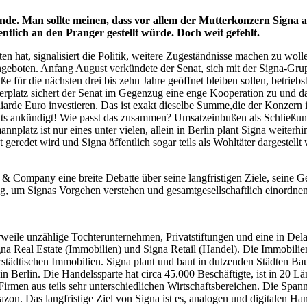
 Munde. Man sollte meinen, dass vor allem der Mutterkonzern Sign
ntlich an den Pranger gestellt würde. Doch weit gefehlt.
 hat, signalisiert die Politik, weitere Zugeständnisse machen zu woll
ngeboten. Anfang August verkündete der Senat, sich mit der Signa-Gru
e für die nächsten drei bis zehn Jahre geöffnet bleiben sollen, betri
atz sichert der Senat im Gegenzug eine enge Kooperation zu und das,
rde Euro investieren. Das ist exakt dieselbe Summe,die der Konzern im
eits ankündigt! Wie passt das zusammen? Umsatzeinbußen als Schließu
latz ist nur eines unter vielen, allein in Berlin plant Signa weiterhi
geredet wird und Signa öffentlich sogar teils als Wohltäter dargestellt wi
r & Company eine breite Debatte über seine langfristigen Ziele, sein
g, um Signas Vorgehen verstehen und gesamtgesellschaftlich einordne
rweile unzählige Tochterunternehmen, Privatstiftungen und eine in De
gna Real Estate (Immobilien) und Signa Retail (Handel). Die Immobili
städtischen Immobilien. Signa plant und baut in dutzenden Städten Ba
erlin. Die Handelssparte hat circa 45.000 Beschäftigte, ist in 20 Län
 in Firmen aus teils sehr unterschiedlichen Wirtschaftsbereichen. Die 
zon. Das langfristige Ziel von Signa ist es, analogen und digitalen H