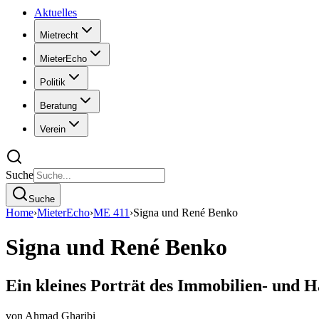
Aktuelles
Mietrecht
MieterEcho
Politik
Beratung
Verein
Suche
Suche
Home
›
MieterEcho
›
ME 411
›
Signa und René Benko
Signa und René Benko
Ein kleines Porträt des Immobilien- und 
von
Ahmad Gharibi