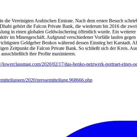
ie Vereinigten Arabischen Emirate. Nach dem ersten Besuch schrieb S
abi gehört die Falcon Private Bank, die wiederum bis 2016 die zweit
cklung in einen globalen Geldwäschering öffentlich wurde. Ein weitere
ktiv im Minengeschäft. Aufgrund verschiedener Vorfälle laufen gegen 
htigsten Geldgeber Benkos während dessen Einstieg bei Karstadt. Als
en Zeitpunkt die Falcon Private Bank. So schließt sich der Kreis. Auch
ausschließlich ihre Profite maximieren.
://lowerclassmag.com/2020/02/17/das-benko-netzwerk-portraet-eines-oes
emitteilungen/2020/pressemitteilung.968666.php