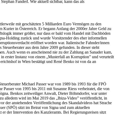
Stephan Fanderl. Wie aktuell sichtbar, kann das als
ttlerweile mit geschätzten 5 Milliarden Euro Vermögen zu den
 Kurier in Österreich. Er begann Anfang der 2000er Jahre Geld zu
ftslogik immer größer, nur dass er bald vom Handel mit Dachböden
igna-Holding zurück und wurde Vorsitzender des eher informellen
uptionsverdacht eröffnet worden war. Italienische Fahnder/innen
Steuerberater aus dem Jahre 2009 gefunden. In dieser steht
ommen. Auch wenn es anscheinend nie zu der Zahlung an Sanader kam,
n erster Instanz von einem „Musterfall an Korruption” und verurteilt
erichtshof in Wien bestätigt und René Benko ist von da an
 Steuerberater Michael Passer war von 1989 bis 1993 für die FPÖ
ar Passer von 1995 bis 2011 mit Susanne Riess verheiratet, die von
Signa. Benkos zeitweiliger Anwalt, Dieter Böhmdorfer, war unter
 alledem wird im Mai 2019 das „Ibiza-Video” veröffentlicht, in
or der anstehenden Veröffentlichung des Skandalvideos hat Strache
er (SPÖ) sitzt im Beirat von Signa und zum aktuellen
er der Intervention des Kanzleramts. Bei Regierungsreisen sitzt