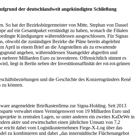
a aufgrund der deutschlandweit angekündigten Schließung
en. So hat der Bezirksbürgermeister von Mitte, Stephan von Dassel
ppe auf ein Gesamtpaket verständigt zu haben, wonach die Filialen
ebsbedingte Kündigungen währenddessen ausgeschlossen. Für Signas
 obwohl die zuständigen Bezirke die Pläne bereits abgelehnt
 April in einem Brief an die Angestellten als zu erwartende
ngsgrund angeben, währenddessen Staatsgelder abgreifen und
n mehrere Milliarden Euro zu investieren. Offensichtlich stimmt es
rd, liegt in Berlin neben der Investitionsaffinität der rot-rot-grünen
e Geschäftsbeziehungen und die Geschichte des Konzerngründers René
n zu können.
laware angemeldete Briefkastenfirma zur Signa-Holding. Seit 2013
ensparte verwaltet einen Vermögenswert von 19 Milliarden Euro und
uprojekte in zentralen Lagen, so unter anderen ein zweites KaDeWe in
dern aktiv und erwirtschaftet einen jährlichen Umsatz von 7,2
Spanne reicht dabei vom Logistikunternehmen Fiege-X-Log über das
andel zu kombinieren und dabei „das innerstädtische Flächenangebot