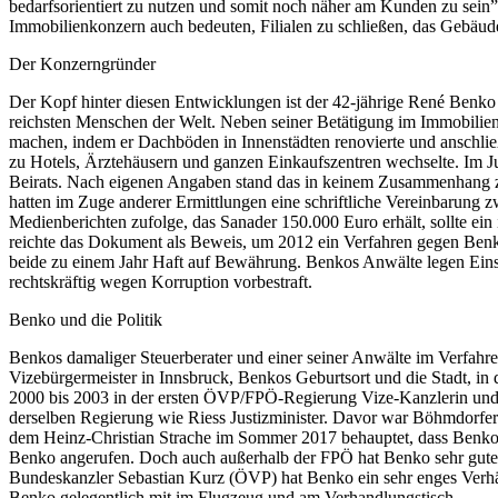
bedarfsorientiert zu nutzen und somit noch näher am Kunden zu sein”,
Immobilienkonzern auch bedeuten, Filialen zu schließen, das Gebäud
Der Konzerngründer
Der Kopf hinter diesen Entwicklungen ist der 42-jährige René Benko 
reichsten Menschen der Welt. Neben seiner Betätigung im Immobilie
machen, indem er Dachböden in Innenstädten renovierte und anschlie
zu Hotels, Ärztehäusern und ganzen Einkaufszentren wechselte. Im J
Beirats. Nach eigenen Angaben stand das in keinem Zusammenhang zu
hatten im Zuge anderer Ermittlungen eine schriftliche Vereinbarung
Medienberichten zufolge, das Sanader 150.000 Euro erhält, sollte e
reichte das Dokument als Beweis, um 2012 ein Verfahren gegen Benko u
beide zu einem Jahr Haft auf Bewährung. Benkos Anwälte legen Einspr
rechtskräftig wegen Korruption vorbestraft.
Benko und die Politik
Benkos damaliger Steuerberater und einer seiner Anwälte im Verfahre
Vizebürgermeister in Innsbruck, Benkos Geburtsort und die Stadt, in 
2000 bis 2003 in der ersten ÖVP/FPÖ-Regierung Vize-Kanzlerin und B
derselben Regierung wie Riess Justizminister. Davor war Böhmdorfer
dem Heinz-Christian Strache im Sommer 2017 behauptet, dass Benko ü
Benko angerufen. Doch auch außerhalb der FPÖ hat Benko sehr gute K
Bundeskanzler Sebastian Kurz (ÖVP) hat Benko ein sehr enges Verhält
Benko gelegentlich mit im Flugzeug und am Verhandlungstisch.