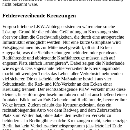
nicht bekannt wäre.
Fehlerverzeihende Kreuzungen
Vorgeschriebene LKW-Abbiegeassistenten wären eine solche
Lösung. Grund für die erhöhte Gefährdung an Kreuzungen sind
aber vor allem die Geschwindigkeiten, die durch eine autogerechte
Infrastruktur ermöglicht werden. Nur eine kurze Grünphase wird
Fußgänger/innen bis zur Mittelinsel gewährt, oft sind Ecken
zugeparkt, was die Sichtbeziehungen behindert oder geradeaus
Radfahrende und abbiegende Kraftfahrzeuge müssen sich auf
engstem Platz einfach „arrangieren“. Dabei zeigen die Niederlande,
wie es geht. Das sogenannte fehlerverzeihende Kreuzungsmodell
macht mit wenigen Tricks das Leben aller Verkehrsteilnehmenden
viel sicherer. Die entscheidende Maßnahme besteht aus vier
Schutzinseln, die Rad- und Kfz-Verkehr an den Ecken einer
Kreuzung trennen. Der rechtsabbiegende PKW-Verkehr muss diese
kleinen, linsenförmigen Inseln umfahren und hat anschließend einen
frontalen Blick auf zu Fuß Gehende und Radfahrende, bevor er ihre
Wege kreuzt. Zudem erlaubt das Kreuzungsdesign, dass ein
rechtsabbiegendes Auto vor dem Radweg und dem Zebrastreifen
Platz zum Warten hat, ohne dabei den restlichen Verkehr zu
behindern. In Berlin gibt es solche Kreuzungen nicht, keine einzige.
Berlin hat kein Verkehrssicherheitsprogramm (das letzte lief Ende