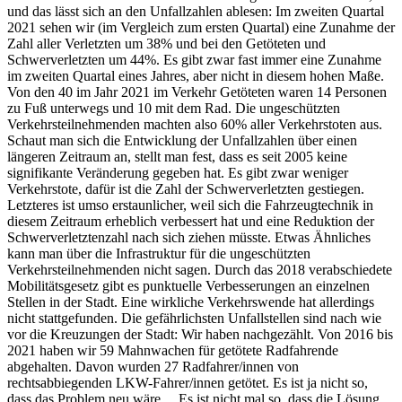
und das lässt sich an den Unfallzahlen ablesen: Im zweiten Quartal
2021 sehen wir (im Vergleich zum ersten Quartal) eine Zunahme der
Zahl aller Verletzten um 38% und bei den Getöteten und
Schwerverletzten um 44%. Es gibt zwar fast immer eine Zunahme
im zweiten Quartal eines Jahres, aber nicht in diesem hohen Maße.
Von den 40 im Jahr 2021 im Verkehr Getöteten waren 14 Personen
zu Fuß unterwegs und 10 mit dem Rad. Die ungeschützten
Verkehrsteilnehmenden machten also 60% aller Verkehrstoten aus.
Schaut man sich die Entwicklung der Unfallzahlen über einen
längeren Zeitraum an, stellt man fest, dass es seit 2005 keine
signifikante Veränderung gegeben hat. Es gibt zwar weniger
Verkehrstote, dafür ist die Zahl der Schwerverletzten gestiegen.
Letzteres ist umso erstaunlicher, weil sich die Fahrzeugtechnik in
diesem Zeitraum erheblich verbessert hat und eine Reduktion der
Schwerverletztenzahl nach sich ziehen müsste. Etwas Ähnliches
kann man über die Infrastruktur für die ungeschützten
Verkehrsteilnehmenden nicht sagen. Durch das 2018 verabschiedete
Mobilitätsgesetz gibt es punktuelle Verbesserungen an einzelnen
Stellen in der Stadt. Eine wirkliche Verkehrswende hat allerdings
nicht stattgefunden. Die gefährlichsten Unfallstellen sind nach wie
vor die Kreuzungen der Stadt: Wir haben nachgezählt. Von 2016 bis
2021 haben wir 59 Mahnwachen für getötete Radfahrende
abgehalten. Davon wurden 27 Radfahrer/innen von
rechtsabbiegenden LKW-Fahrer/innen getötet. Es ist ja nicht so,
dass das Problem neu wäre… Es ist nicht mal so, dass die Lösung