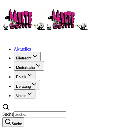
Aktuelles
Mietrecht
MieterEcho
Politik
Beratung
Verein
Suche
Suche