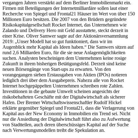
vergangen Jahren verstärkt auf dem Berliner Immobilienmarkt ein.
Firmen mit Beteiligungen der Internetmilliardäre sollen laut einer
Recherche von Spiegel und Frontal21 Häuser im Wert von über 150
Millionen Euro besitzen. Die 2007 von den Brüdern gegründete
Risikokapitalgesellschaft Rocket Internet, das Unternehmen wie
Zalando und Delivery Hero mit Geld ausstattete, steckt derzeit in
einer Krise. Oliver Samwer sagte auf der Aktionärsversammlung
2019: „Unser Modell hat so gut funktioniert, dass wir im
Augenblick mehr Kapital als Ideen haben.“ Die Samwers sitzen auf
rund 2,6 Milliarden Euro, für die sie neue Anlagemöglichkeiten
suchen. Analysten bescheinigen dem Unternehmen keine rosige
Zukunft in ihrem bisherigen Betätigungsfeld. Derzeit sind keine
neuen Börsengänge von Start-ups zu erwarten. Von den
vorangegangen sieben Erstausgaben von Aktien (IPOs) notieren
lediglich drei über dem Ausgabepreis. Nahezu alle von Rocket
Internet hochgepäppelten Unternehmen schreiben rote Zahlen.
Investitionen in die gebaute Umwelt scheinen angesichts der
risikobehafteten Geschäfte mit der Digitalwirtschaft als sicherer
Hafen. Der Bremer Wirtschaftswissenschaftler Rudolf Hickel
erklärte gegenüber Spiegel und Frontal21, dass die Verlagerung von
Kapital aus der New Economy in Immobilien ein Trend sei. Nicht
nur die Ansiedlung der Digitalwirtschaft führt also zu Aufwertung
von Stadtteilen, auch deren überschüssiges Kapital auf der Suche
nach Verwertungsmodellen treibt die Spekulation an.