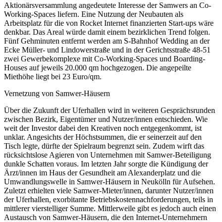
Aktionärsversammlung angedeutete Interesse der Samwers an Co-
Working-Spaces liefern. Eine Nutzung der Neubauten als
Arbeitsplatz für die von Rocket Internet finanzierten Start-ups wäre
denkbar. Das Areal würde damit einem bezirklichen Trend folgen.
Fünf Gehminuten entfernt werden am S-Bahnhof Wedding an der
Ecke Müller- und Lindowerstraße und in der Gerichtsstraße 48-51
zwei Gewerbekomplexe mit Co-Working-Spaces und Boarding-
Houses auf jeweils 20.000 qm hochgezogen. Die angepeilte
Miethöhe liegt bei 23 Euro/qm.
Vernetzung von Samwer-Häusern
Über die Zukunft der Uferhallen wird in weiteren Gesprächsrunden
zwischen Bezirk, Eigentümer und Nutzer/innen entschieden. Wie
weit der Investor dabei den Kreativen noch entgegenkommt, ist
unklar. Angesichts der Höchstsummen, die er seinerzeit auf den
Tisch legte, dürfte der Spielraum begrenzt sein. Zudem wirft das
rücksichtslose Agieren von Unternehmen mit Samwer-Beteiligung
dunkle Schatten voraus. Im letzten Jahr sorgte die Kündigung der
Ärzt/innen im Haus der Gesundheit am Alexanderplatz und die
Umwandlungswelle in Samwer-Häusern in Neukölln für Aufsehen.
Zuletzt erhielten viele Samwer-Mieter/innen, darunter Nutzer/innen
der Uferhallen, exorbitante Betriebskostennachforderungen, teils in
mittlerer vierstelliger Summe. Mittlerweile gibt es jedoch auch einen
Austausch von Samwer-Häusern, die den Internet-Unternehmern