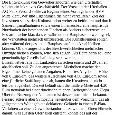
Die Entwicklung von Gewerbestandorten wie den Uferhallen
scheint ein lukratives Geschäftsfeld. Der Vorstand der Uferhallen
AG Felix Fessard stellte zu Beginn seines Vortrags in der BVV
Mitte klar: „Wir sind Eigentümer, die nicht verkaufen.“ Ziel der
Investoren sei es, den Kulturstandort weiter zu befördern und durch
Sanierungsmaßnahmen sowie einen Innenausbau eine langfristige
Nutzbarkeit der bestehenden Flächen als Ateliers sicherzustellen.
Fessard machte klar, dass es während der Bauphase notwendig sei,
die Werkstätten mehrfach umzusetzen. Die Künstler/innen sollten
aber während der gesamten Bauphase auf dem Areal bleiben
können. Ob die angesichts der Beschwerlichkeiten mehrfacher
Umzüge bleiben können, wird sich zeigen. Als Betreiberin soll eine
gemeinnützige Gesellschaft eingesetzt werden, die
Einzelmietverträge mit Laufzeiten zwischen einem und 20 Jahren
abschließen soll. Zu den angestrebten Miethöhen machte der
Eigentümer keine genauen Angaben. Ein erstes Angebot in Höhe
von 8 Euro/qm, das weitere Aufschläge von 4,50 Euro/qm sowie
eine jährliche Staffelung vorsah, hatten die Kreativen als nicht
leistbar abgelehnt. Derzeit beläuft sich die mittlere Miete auf 4,20
Euro nettokalt bei einer durchschnittlichen Ateliergröße von 75qm.
Über die Nutzung der Neubauten ist derzeit noch nichts bekannt.
Fessard äußerte aber Sympathie gegenüber dem Vorschlag, das als
„allgemeines Wohngebiet“ deklarierte Gelände in einem B-Plan-
Verfahren zu einem Gewerbestandort umzuwidmen. Einen Hinweis
darauf, was auf den Uferhallen entsteht, könnte das auf der