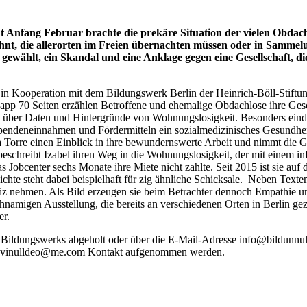
nfang Februar brachte die prekäre Situation der vielen Obdachlo
hnt, die allerorten im Freien übernachten müssen oder in Sammelu
“ gewählt, ein Skandal und eine Anklage gegen eine Gesellschaft, 
n Kooperation mit dem Bildungswerk Berlin der Heinrich-Böll-Stiftun
app 70 Seiten erzählen Betroffene und ehemalige Obdachlose ihre Gesc
ck über Daten und Hintergründe von Wohnungslosigkeit. Besonders eindr
Spendeneinnahmen und Fördermitteln ein sozialmedizinisches Gesundhei
Torre einen Einblick in ihre bewundernswerte Arbeit und nimmt die Ges
beschreibt Izabel ihren Weg in die Wohnungslosigkeit, der mit einem i
obcenter sechs Monate ihre Miete nicht zahlte. Seit 2015 ist sie auf
te steht dabei beispielhaft für zig ähnliche Schicksale. Neben Texte
otiz nehmen. Als Bild erzeugen sie beim Betrachter dennoch Empathie u
ichnamigen Ausstellung, die bereits an verschiedenen Orten in Berlin 
er.
des Bildungswerks abgeholt oder über die E-Mail-Adresse info@bildun
nul
vi
null
deo@me.com Kontakt aufgenommen werden.