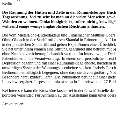
Berlin
Die Räumung der Hütten und Zelte in der Rummelsburger Bucht A
Tagesordnung. Viel zu sehr ist man an die vielen Menschen gewö
Wänden zu wohnen. Obdachlosigkeit ist, sofern nicht „freiwillig
während einige wenige unglaublichen Reichtum anhäufen.
Die vom MieterEcho-Bildredakteur und Filmemacher Matthias Coers i
Ohne Obdach in der Stadt“ ruft diesen Skandal in Erinnerung. Auf kn
in der praktischen Solidarität und geben Expert/innen einen Überbli
Sie hat unter ihrem Namen eine Stiftung gegründet und betreibt mit 
ohne Krankenversicherung behandelt werden. Im Interview gibt De la 
Patient/innen in die Verantwortung. In einem sehr persönlichen Text 
Depression begann und mit einer Räumungsklage endete, nachdem das J
unwürdigen System der Wohnungslosenheime stecken. Izabels Geschich
Berliner/innen alltäglich begegnen, ohne dass sie davon großartig N
Besondere herauszudestillieren. Die Publikation beruht auf einer gle
Interviews ergänzt. Insgesamt umfasst sie acht Interviews und 27 Bild
Bei Interesse kann die Broschüre kostenfrei in der Geschäftsstelle 
portofrei versendet. Für Anfragen zu der Ausstellung kann unter coers
Artikel teilen: