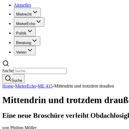
Aktuelles
Mietrecht
MieterEcho
Politik
Beratung
Verein
Suche
Suche
Home
›
MieterEcho
›
ME 415
›
Mittendrin und trotzdem draußen
Mittendrin und trotzdem drauß
Eine neue Broschüre verleiht Obdachlosig
von
Philipp Möller