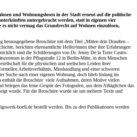
sen und Wohnungslosen in der Stadt erneut auf die politische
nterkünften untergebracht werden, statt in eigenen vier
die es nicht vermag das Grundrecht auf Wohnen einzulösen,
g herausgegebene Broschüre mit dem Titel „Mitten drin Draußen –
hichte, berichten ehrenamtliche Helfer/innen über ihre Erfahrungen
ücklich sind die Schilderungen von Dr. Jenny De la Torre Castro.
tszentrum in der Pflugstraße 12 in Berlin-Mitte, in dem Menschen
ellschaft für die physischen und seelischen Leiden ihrer
nformellen Arbeitsverhältnis, Misshandlung und einer schweren
 der Suche nach einer eigenen Wohnung, doch blieb bislang im
n enthält die Broschüre viele Aufnahmen, deren Motive vielen
nd belegen das feine Gespür des Fotografen, aus dem Alltäglichen das
gezeigt wurde. Für die Broschüre wurde sie um mehrere Texte und
l
gswerk-boell.de bestellt werden. Bis zu drei Publikationen werden