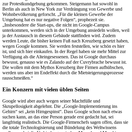
zur Protestkundgebung gekommen. Steigemann hat sowohl in
Berlin als auch in New York zur Verdrängung von Gewerbe und
Wohnbevölkerung geforscht. „Für die kleinen Gewerbe der
Umgebung hat es nur negative Folgen“, prophezeit sie.
„Insbesondere die Start-ups, die nicht im Google-Campus
unterkommen, werden sich in der Umgebung ansiedeln wollen, weil
ja der Austausch in diesem Gebäude stattfinden wird. Zudem
werden Leute, die bisher keinen Fuß nach Kreuzberg gesetzt haben,
wegen Google kommen. Sie werden feststellen, wie schön es hier
ist, und sich hier einkaufen. In der Regel haben sie mehr Mittel zur
Verfügung als die Alteingesessenen. Das ist Google durchaus
bewusst, genauso wie es Zalando auf der Cuvrybrache bewusst ist.
Die wollen mit dem Mythos Kreuzberg ihre Firmen aufhübschen,
werden uns aber im Endeffekt durch die Mietsteigerungsprozesse
rausschmeißen.“
Ein Konzern mit vielen üblen Seiten
Google wird aber auch wegen seiner Machtfülle und
Skrupellosigkeit abgelehnt. Die „Google-Implementierung ins
Gehirn“ sei „kein Hirngespinst“. Dass Google schon nach etwas
suchen kann, an das eine Person gerade erst gedacht hat, sei
langfristig realistisch. Die Google-Firmenchefs sagen offen, dass sie
die totale Technologisierung und Bündelung des Weltwissens