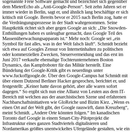
sogenannte Freie Software gemacht und bezeichnet sich gegenüber
dem MieterEcho als „Anti-Google-Person“. Seit zehn Jahren sei er
immer wieder in Berlin, sagt er, und ähnlich lang beschäftige er sich
kritisch mit Google. Bereits bevor er 2015 nach Berlin zog, hatte er
die Verdrängungsprozesse in der Stadt wahrgenommen. Seine
Hauptkritik richtet sich aber gegen Google an sich: „Die Snowden-
Enthüllungen haben es unleugbar gemacht, dass Google Teil des
Massenüberwachungsapparats ist.“ Mehr noch: Google sei „ein
Symbol für fast alles, was in der Welt falsch läuft“. Schmidt bezieht
sich etwa auf Googles Zensur von Internetinhalten zu politischen
oder kommerziellen Zwecken, Steuervermeidung und das erst im
Juni 2017 verkaufte ehemalige Tochterunternehmen Boston
Dynamics, das Kampfroboter für das Militär herstellt. Eine
Bündelung der Google-Kritik gibt es neuerdings unter
www.fuckoffgoogle.de. Über den Google-Campus hat Schmidt mit
über einem Dutzend Berliner Hacker gesprochen, berichtet er, und
festgestellt: „Keiner hatte davon gehört, aber alle waren sofort
dagegen.“ So ergibt sich nun eine Allianz von Leuten aus dem IT-
Bereich mit welchen aus der anarchistischen Szene und erfahrenen
Nachbarschaftsinitiativen wie GloReiche und Bizim Kiez. „Wenn es
einen Ort auf der Welt gibt, der Google rauswirft, dann Kreuzberg“,
meint Schmidt. „Andere Orte könnten folgen.“ Im kanadischen
Toronto darf Google in einem Smart-City-Pilotprojekt die
Infrastruktur eines ganzen Stadtviertels digitalisieren und
Nordamerikas größtes unentwickeltes Ufergelände gestalten, wie ein