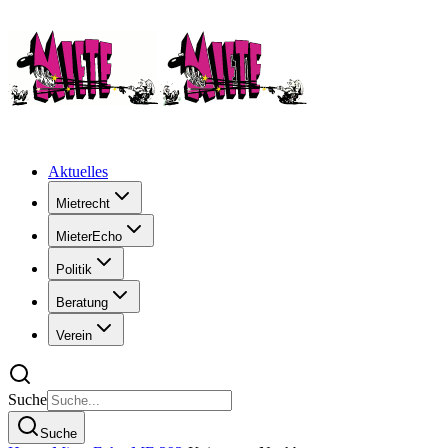
Aktuelles
Mietrecht
MieterEcho
Politik
Beratung
Verein
Suche
Suche