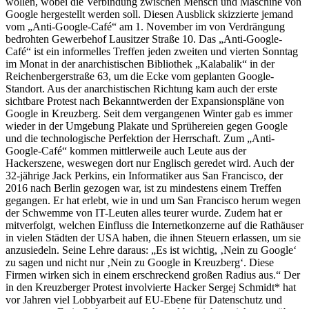
wollen, wobei die Verbindung zwischen Mensch und Maschine von
Google hergestellt werden soll. Diesen Ausblick skizzierte jemand
vom „Anti-Google-Café“ am 1. November im von Verdrängung
bedrohten Gewerbehof Lausitzer Straße 10. Das „Anti-Google-
Café“ ist ein informelles Treffen jeden zweiten und vierten Sonntag
im Monat in der anarchistischen Bibliothek „Kalabalik“ in der
Reichenbergerstraße 63, um die Ecke vom geplanten Google-
Standort. Aus der anarchistischen Richtung kam auch der erste
sichtbare Protest nach Bekanntwerden der Expansionspläne von
Google in Kreuzberg. Seit dem vergangenen Winter gab es immer
wieder in der Umgebung Plakate und Sprühereien gegen Google
und die technologische Perfektion der Herrschaft. Zum „Anti-
Google-Café“ kommen mittlerweile auch Leute aus der
Hackerszene, weswegen dort nur Englisch geredet wird. Auch der
32-jährige Jack Perkins, ein Informatiker aus San Francisco, der
2016 nach Berlin gezogen war, ist zu mindestens einem Treffen
gegangen. Er hat erlebt, wie in und um San Francisco herum wegen
der Schwemme von IT-Leuten alles teurer wurde. Zudem hat er
mitverfolgt, welchen Einfluss die Internetkonzerne auf die Rathäuser
in vielen Städten der USA haben, die ihnen Steuern erlassen, um sie
anzusiedeln. Seine Lehre daraus: „Es ist wichtig, ‚Nein zu Google‘
zu sagen und nicht nur ‚Nein zu Google in Kreuzberg‘. Diese
Firmen wirken sich in einem erschreckend großen Radius aus.“ Der
in den Kreuzberger Protest involvierte Hacker Sergej Schmidt* hat
vor Jahren viel Lobbyarbeit auf EU-Ebene für Datenschutz und