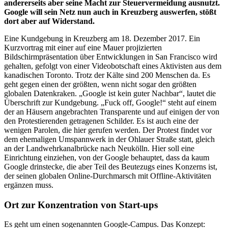
andererseits aber seine Macht zur Steuervermeidung ausnutzt.
Google will sein Netz nun auch in Kreuzberg auswerfen, stößt
dort aber auf Widerstand.
Eine Kundgebung in Kreuzberg am 18. Dezember 2017. Ein
Kurzvortrag mit einer auf eine Mauer projizierten
Bildschirmpräsentation über Entwicklungen in San Francisco wird
gehalten, gefolgt von einer Videobotschaft eines Aktivisten aus dem
kanadischen Toronto. Trotz der Kälte sind 200 Menschen da. Es
geht gegen einen der größten, wenn nicht sogar den größten
globalen Datenkraken. „Google ist kein guter Nachbar“, lautet die
Überschrift zur Kundgebung. „Fuck off, Google!“ steht auf einem
der an Häusern angebrachten Transparente und auf einigen der von
den Protestierenden getragenen Schilder. Es ist auch eine der
wenigen Parolen, die hier gerufen werden. Der Protest findet vor
dem ehemaligen Umspannwerk in der Ohlauer Straße statt, gleich
an der Landwehrkanalbrücke nach Neukölln. Hier soll eine
Einrichtung einziehen, von der Google behauptet, dass da kaum
Google drinstecke, die aber Teil des Beutezugs eines Konzerns ist,
der seinen globalen Online-Durchmarsch mit Offline-Aktivitäten
ergänzen muss.
Ort zur Konzentration von Start-ups
Es geht um einen sogenannten Google-Campus. Das Konzept: