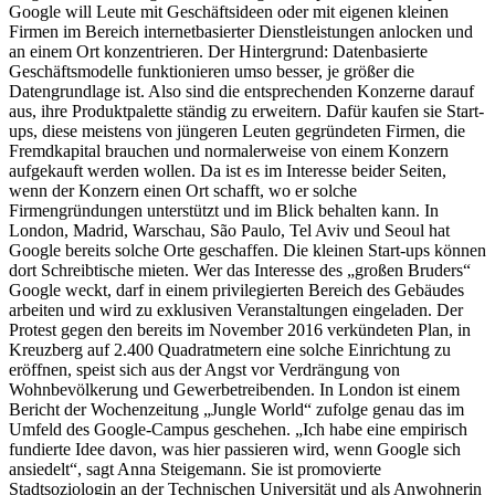
Google will Leute mit Geschäftsideen oder mit eigenen kleinen
Firmen im Bereich internetbasierter Dienstleistungen anlocken und
an einem Ort konzentrieren. Der Hintergrund: Datenbasierte
Geschäftsmodelle funktionieren umso besser, je größer die
Datengrundlage ist. Also sind die entsprechenden Konzerne darauf
aus, ihre Produktpalette ständig zu erweitern. Dafür kaufen sie Start-
ups, diese meistens von jüngeren Leuten gegründeten Firmen, die
Fremdkapital brauchen und normalerweise von einem Konzern
aufgekauft werden wollen. Da ist es im Interesse beider Seiten,
wenn der Konzern einen Ort schafft, wo er solche
Firmengründungen unterstützt und im Blick behalten kann. In
London, Madrid, Warschau, São Paulo, Tel Aviv und Seoul hat
Google bereits solche Orte geschaffen. Die kleinen Start-ups können
dort Schreibtische mieten. Wer das Interesse des „großen Bruders“
Google weckt, darf in einem privilegierten Bereich des Gebäudes
arbeiten und wird zu exklusiven Veranstaltungen eingeladen. Der
Protest gegen den bereits im November 2016 verkündeten Plan, in
Kreuzberg auf 2.400 Quadratmetern eine solche Einrichtung zu
eröffnen, speist sich aus der Angst vor Verdrängung von
Wohnbevölkerung und Gewerbetreibenden. In London ist einem
Bericht der Wochenzeitung „Jungle World“ zufolge genau das im
Umfeld des Google-Campus geschehen. „Ich habe eine empirisch
fundierte Idee davon, was hier passieren wird, wenn Google sich
ansiedelt“, sagt Anna Steigemann. Sie ist promovierte
Stadtsoziologin an der Technischen Universität und als Anwohnerin