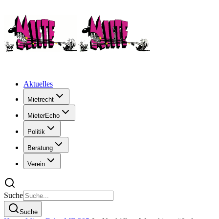
Aktuelles
Mietrecht
MieterEcho
Politik
Beratung
Verein
Suche
Suche