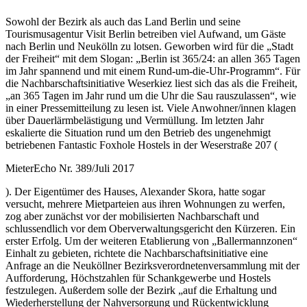
Sowohl der Bezirk als auch das Land Berlin und seine
Tourismusagentur Visit Berlin betreiben viel Aufwand, um Gäste
nach Berlin und Neukölln zu lotsen. Geworben wird für die „Stadt
der Freiheit“ mit dem Slogan: „Berlin ist 365/24: an allen 365 Tagen
im Jahr spannend und mit einem Rund-um-die-Uhr-Programm“. Für
die Nachbarschaftsinitiative Weserkiez liest sich das als die Freiheit,
„an 365 Tagen im Jahr rund um die Uhr die Sau rauszulassen“, wie
in einer Pressemitteilung zu lesen ist. Viele Anwohner/innen klagen
über Dauerlärmbelästigung und Vermüllung. Im letzten Jahr
eskalierte die Situation rund um den Betrieb des ungenehmigt
betriebenen Fantastic Foxhole Hostels in der Weserstraße 207 (
MieterEcho Nr. 389/Juli 2017
). Der Eigentümer des Hauses, Alexander Skora, hatte sogar
versucht, mehrere Mietparteien aus ihren Wohnungen zu werfen,
zog aber zunächst vor der mobilisierten Nachbarschaft und
schlussendlich vor dem Oberverwaltungsgericht den Kürzeren. Ein
erster Erfolg. Um der weiteren Etablierung von „Ballermannzonen“
Einhalt zu gebieten, richtete die Nachbarschaftsinitiative eine
Anfrage an die Neuköllner Bezirksverordnetenversammlung mit der
Aufforderung, Höchstzahlen für Schankgewerbe und Hostels
festzulegen. Außerdem solle der Bezirk „auf die Erhaltung und
Wiederherstellung der Nahversorgung und Rückentwicklung