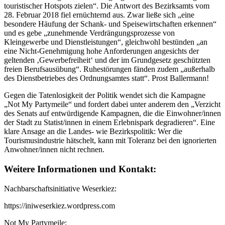
touristischer Hotspots zielen“. Die Antwort des Bezirksamts vom
28. Februar 2018 fiel ernüchternd aus. Zwar ließe sich „eine
besondere Häufung der Schank- und Speisewirtschaften erkennen“
und es gebe „zunehmende Verdrängungsprozesse von
Kleingewerbe und Dienstleistungen“, gleichwohl bestünden „an
eine Nicht-Genehmigung hohe Anforderungen angesichts der
geltenden ‚Gewerbefreiheit‘ und der im Grundgesetz geschützten
freien Berufsausübung“. Ruhestörungen fänden zudem „außerhalb
des Dienstbetriebes des Ordnungsamtes statt“. Prost Ballermann!
Gegen die Tatenlosigkeit der Politik wendet sich die Kampagne
„Not My Partymeile“ und fordert dabei unter anderem den „Verzicht
des Senats auf entwürdigende Kampagnen, die die Einwohner/innen
der Stadt zu Statist/innen in einem Erlebnispark degradieren“. Eine
klare Ansage an die Landes- wie Bezirkspolitik: Wer die
Tourismusindustrie hätschelt, kann mit Toleranz bei den ignorierten
Anwohner/innen nicht rechnen.
Weitere Informationen und Kontakt:
Nachbarschaftsinitiative Weserkiez:
https://iniweserkiez.wordpress.com
Not My Partymeile: