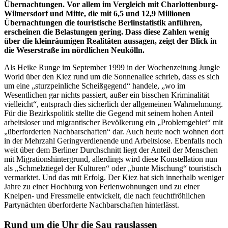
Übernachtungen. Vor allem im Vergleich mit Charlottenburg-
Wilmersdorf und Mitte, die mit 6,5 und 12,9 Millionen
Übernachtungen die touristische Berlinstatistik anführen,
erscheinen die Belastungen gering. Dass diese Zahlen wenig
über die kleinräumigen Realitäten aussagen, zeigt der Blick in
die Weserstraße im nördlichen Neukölln.
Als Heike Runge im September 1999 in der Wochenzeitung Jungle
World über den Kiez rund um die Sonnenallee schrieb, dass es sich
um eine „sturzpeinliche Scheißgegend“ handele, „wo im
Wesentlichen gar nichts passiert, außer ein bisschen Kriminalität
vielleicht“, entsprach dies sicherlich der allgemeinen Wahrnehmung.
Für die Bezirkspolitik stellte die Gegend mit seinem hohen Anteil
arbeitsloser und migrantischer Bevölkerung ein „Problemgebiet“ mit
„überforderten Nachbarschaften“ dar. Auch heute noch wohnen dort
in der Mehrzahl Geringverdienende und Arbeitslose. Ebenfalls noch
weit über dem Berliner Durchschnitt liegt der Anteil der Menschen
mit Migrationshintergrund, allerdings wird diese Konstellation nun
als „Schmelztiegel der Kulturen“ oder „bunte Mischung“ touristisch
vermarktet. Und das mit Erfolg. Der Kiez hat sich innerhalb weniger
Jahre zu einer Hochburg von Ferienwohnungen und zu einer
Kneipen- und Fressmeile entwickelt, die nach feuchtfröhlichen
Partynächten überforderte Nachbarschaften hinterlässt.
Rund um die Uhr die Sau rauslassen