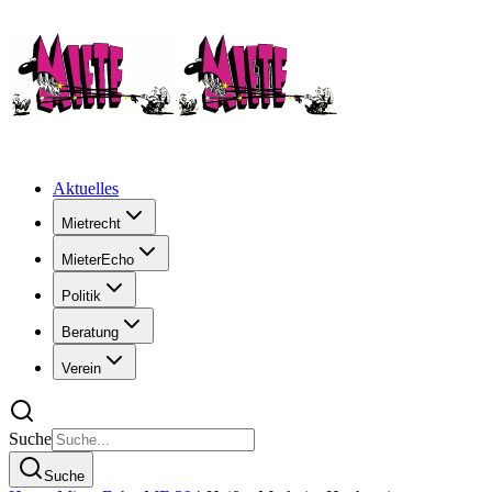
Aktuelles
Mietrecht
MieterEcho
Politik
Beratung
Verein
Suche
Suche