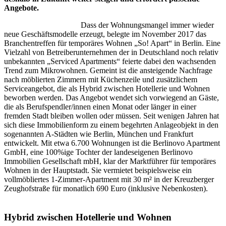
Angebote.
Dass der Wohnungsmangel immer wieder
neue Geschäftsmodelle erzeugt, belegte im November 2017 das
Branchentreffen für temporäres Wohnen „So! Apart“ in Berlin. Eine
Vielzahl von Betreiberunternehmen der in Deutschland noch relativ
unbekannten „Serviced Apartments“ feierte dabei den wachsenden
Trend zum Mikrowohnen. Gemeint ist die ansteigende Nachfrage
nach möblierten Zimmern mit Küchenzeile und zusätzlichem
Serviceangebot, die als Hybrid zwischen Hotellerie und Wohnen
beworben werden. Das Angebot wendet sich vorwiegend an Gäste,
die als Berufspendler/innen einen Monat oder länger in einer
fremden Stadt bleiben wollen oder müssen. Seit wenigen Jahren hat
sich diese Immobilienform zu einem begehrten Anlageobjekt in den
sogenannten A-Städten wie Berlin, München und Frankfurt
entwickelt. Mit etwa 6.700 Wohnungen ist die Berlinovo Apartment
GmbH, eine 100%ige Tochter der landeseigenen Berlinovo
Immobilien Gesellschaft mbH, klar der Marktführer für temporäres
Wohnen in der Hauptstadt. Sie vermietet beispielsweise ein
vollmöbliertes 1-Zimmer-Apartment mit 30 m² in der Kreuzberger
Zeughofstraße für monatlich 690 Euro (inklusive Nebenkosten).
Hybrid zwischen Hotellerie und Wohnen