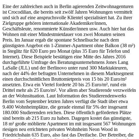
Eine der zahlreichen auch in Berlin agierenden Zeitwohnagenturen
ist Crocodilian, die bereits seit zwölf Jahren Wohnungen vermittelt
und sich auf eine anspruchsvolle Klientel spezialisiert hat. Zu ihrer
Zielgruppe gehören internationale Akademiker/innen,
Geschäftsleute, renommierte Künstler/innen usw. Auch hier hat das
Wohnen mit einer Mindestmietdauer von zwei Monaten seinen
Preis. Im Januar ergab die spontane Schnellsuche nach dem
günstigsten Angebot ein 1-Zimmer-Apartment ohne Balkon (38 m²)
in Steglitz für 820 Euro pro Monat (plus 35 Euro für Telefon und
Internet). Diese Beispiele bestätigen eine Mitte des Jahres 2016
durchgeführte Umfrage des Beratungsunternehmens Jones Lang
LaSalle (JLL) und der Berlinovo unter rund 300 Marktakteuren,
nach der 44% der befragten Unternehmen in diesem Marktsegment
einen durchschnittlichen Bruttomietpreis von 15 bis 20 Euro/m²
ansetzten. Etwa ein Viertel forderte 20 bis 25 Euro/m², rund ein
Drittel mehr als 25 Euro/m². Vor allem aber Studierende verzweifeln
an der Wohnsituation. Laut Information des Studierendenwerks
Berlin vom September letzten Jahres verfügt die Stadt über etwa
9.400 Wohnheimplätze, die gerade einmal für 5% der insgesamt
180.000 Studierenden reichen. Diese öffentlich geförderten Plätze
sind bereits ab 215 Euro zu haben. Dagegen kostet das günstigste,
18 m² große möblierte Apartment im mit insgesamt 567 Wohnungen
riesigen neu errichteten privaten Wohnheim Neon Wood in
Friedrichshain 635 Euro, also fast das Dreifache. Der Betreiber, die