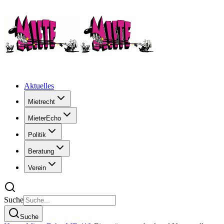
Aktuelles
Mietrecht
MieterEcho
Politik
Beratung
Verein
Suche
Suche