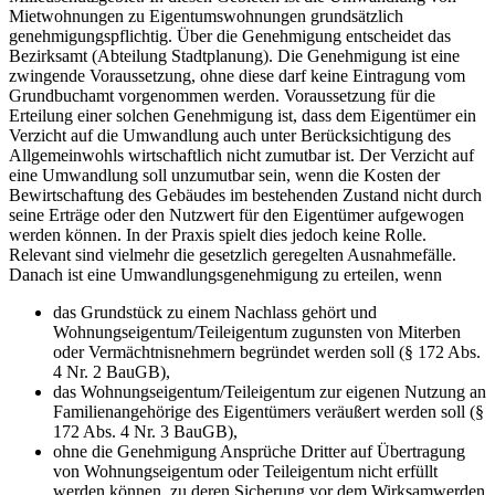
Mietwohnungen zu Eigentumswohnungen grundsätzlich
genehmigungspflichtig. Über die Genehmigung entscheidet das
Bezirksamt (Abteilung Stadtplanung). Die Genehmigung ist eine
zwingende Voraussetzung, ohne diese darf keine Eintragung vom
Grundbuchamt vorgenommen werden. Voraussetzung für die
Erteilung einer solchen Genehmigung ist, dass dem Eigentümer ein
Verzicht auf die Umwandlung auch unter Berücksichtigung des
Allgemeinwohls wirtschaftlich nicht zumutbar ist. Der Verzicht auf
eine Umwandlung soll unzumutbar sein, wenn die Kosten der
Bewirtschaftung des Gebäudes im bestehenden Zustand nicht durch
seine Erträge oder den Nutzwert für den Eigentümer aufgewogen
werden können. In der Praxis spielt dies jedoch keine Rolle.
Relevant sind vielmehr die gesetzlich geregelten Ausnahmefälle.
Danach ist eine Umwandlungsgenehmigung zu erteilen, wenn
das Grundstück zu einem Nachlass gehört und
Wohnungseigentum/Teileigentum zugunsten von Miterben
oder Vermächtnisnehmern begründet werden soll (§ 172 Abs.
4 Nr. 2 BauGB),
das Wohnungseigentum/Teileigentum zur eigenen Nutzung an
Familienangehörige des Eigentümers veräußert werden soll (§
172 Abs. 4 Nr. 3 BauGB),
ohne die Genehmigung Ansprüche Dritter auf Übertragung
von Wohnungseigentum oder Teileigentum nicht erfüllt
werden können, zu deren Sicherung vor dem Wirksamwerden