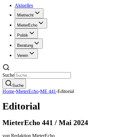
Aktuelles
Mietrecht
MieterEcho
Politik
Beratung
Verein
Suche
Suche
Home
›
MieterEcho
›
ME 441
›
Editorial
Editorial
MieterEcho 441 / Mai 2024
von
Redaktion MieterEcho