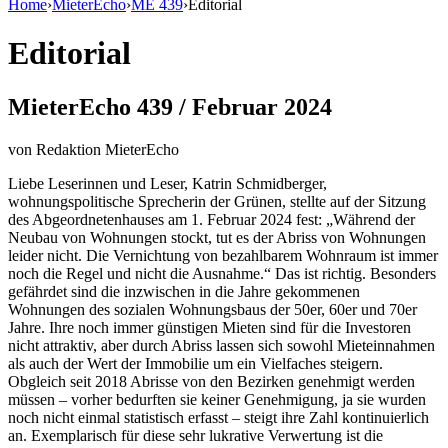
Home
›
MieterEcho
›
ME 439
›
Editorial
Editorial
MieterEcho 439 / Februar 2024
von
Redaktion MieterEcho
Liebe Leserinnen und Leser, Katrin Schmidberger,
wohnungspolitische Sprecherin der Grünen, stellte auf der Sitzung
des Abgeordnetenhauses am 1. Februar 2024 fest: „Während der
Neubau von Wohnungen stockt, tut es der Abriss von Wohnungen
leider nicht. Die Vernichtung von bezahlbarem Wohnraum ist immer
noch die Regel und nicht die Ausnahme.“ Das ist richtig. Besonders
gefährdet sind die inzwischen in die Jahre gekommenen
Wohnungen des sozialen Wohnungsbaus der 50er, 60er und 70er
Jahre. Ihre noch immer günstigen Mieten sind für die Investoren
nicht attraktiv, aber durch Abriss lassen sich sowohl Mieteinnahmen
als auch der Wert der Immobilie um ein Vielfaches steigern.
Obgleich seit 2018 Abrisse von den Bezirken genehmigt werden
müssen – vorher bedurften sie keiner Genehmigung, ja sie wurden
noch nicht einmal statistisch erfasst – steigt ihre Zahl kontinuierlich
an. Exemplarisch für diese sehr lukrative Verwertung ist die