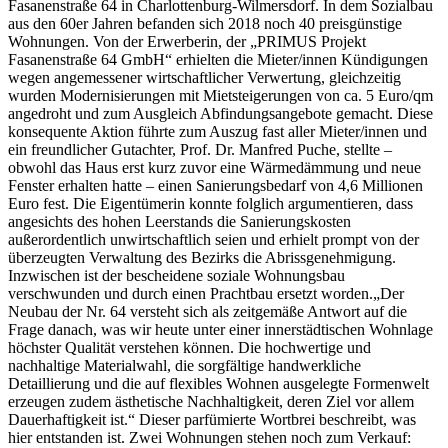
Fasanenstraße 64 in Charlottenburg-Wilmersdorf. In dem Sozialbau
aus den 60er Jahren befanden sich 2018 noch 40 preisgünstige
Wohnungen. Von der Erwerberin, der „PRIMUS Projekt
Fasanenstraße 64 GmbH“ erhielten die Mieter/innen Kündigungen
wegen angemessener wirtschaftlicher Verwertung, gleichzeitig
wurden Modernisierungen mit Mietsteigerungen von ca. 5 Euro/qm
angedroht und zum Ausgleich Abfindungsangebote gemacht. Diese
konsequente Aktion führte zum Auszug fast aller Mieter/innen und
ein freundlicher Gutachter, Prof. Dr. Manfred Puche, stellte –
obwohl das Haus erst kurz zuvor eine Wärmedämmung und neue
Fenster erhalten hatte – einen Sanierungsbedarf von 4,6 Millionen
Euro fest. Die Eigentümerin konnte folglich argumentieren, dass
angesichts des hohen Leerstands die Sanierungskosten
außerordentlich unwirtschaftlich seien und erhielt prompt von der
überzeugten Verwaltung des Bezirks die Abrissgenehmigung.
Inzwischen ist der bescheidene soziale Wohnungsbau
verschwunden und durch einen Prachtbau ersetzt worden.„Der
Neubau der Nr. 64 versteht sich als zeitgemäße Antwort auf die
Frage danach, was wir heute unter einer innerstädtischen Wohnlage
höchster Qualität verstehen können. Die hochwertige und
nachhaltige Materialwahl, die sorgfältige handwerkliche
Detaillierung und die auf flexibles Wohnen ausgelegte Formenwelt
erzeugen zudem ästhetische Nachhaltigkeit, deren Ziel vor allem
Dauerhaftigkeit ist.“ Dieser parfümierte Wortbrei beschreibt, was
hier entstanden ist. Zwei Wohnungen stehen noch zum Verkauf: