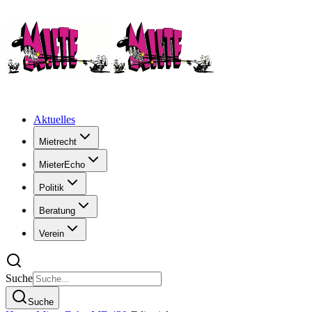
Aktuelles
Mietrecht
MieterEcho
Politik
Beratung
Verein
Suche
Suche