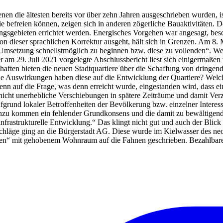
en die ältesten bereits vor über zehn Jahren ausgeschrieben wurden, i
h nie befreien können, zeigen sich in anderen zögerliche Bauaktivitäte
ngsgebieten errichtet werden. Energisches Vorgehen war angesagt, bes
von dieser sprachlichen Korrektur ausgeht, hält sich in Grenzen. Am 8
 Umsetzung schnellstmöglich zu beginnen bzw. diese zu vollenden“. Wei
r am 29. Juli 2021 vorgelegte Abschlussbericht liest sich einigermaßen
aften bieten die neuen Stadtquartiere über die Schaffung von dring
che Auswirkungen haben diese auf die Entwicklung der Quartiere? Wel
enn auf die Frage, was denn erreicht wurde, eingestanden wird, dass ei
 nicht unerhebliche Verschiebungen in spätere Zeiträume und damit Ver
fgrund lokaler Betroffenheiten der Bevölkerung bzw. einzelner Intere
Hinzu kommen ein fehlender Grundkonsens und die damit zu bewältigen
frastrukturelle Entwicklung.“ Das klingt nicht gut und auch der Blick
chläge ging an die Bürgerstadt AG. Diese wurde im Kielwasser des neol
den“ mit gehobenem Wohnraum auf die Fahnen geschrieben. Bezahlbare