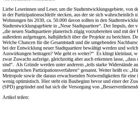
Liebe Leserinnen und Leser, um die Stadtentwicklungsgebiete, von den
in der Partizipationsschleife stecken, aus der sie sich wahrscheinlic
Wohnungen bis 2030, ca. 50.000 davon sollten in den Stadtentwicklu
Stadtentwicklungsgebiete in „Neue Stadtquartiere“. Der Impuls, der 
„die neuen Stadtquartiere planerisch zügig vorzubereiten und mit der
außerdem aufgetragen, halbjährlich über die Projekte zu berichten. De
Welche Chancen für die Gesamtstadt und die umgebenden Nachbarsch
bei der Entwicklung neuer Stadtquartiere bewältigt werden und wel
Auswirkungen beitragen? Wie geht es weiter?“ Es klingt kleinlaut, w
zwar Zuwachs aufzeige, gleichzeitig aber auch erkennen lasse, „dass
sind“. Als Gründe werden unter anderem „teils starke Widerstände au
umfangreichen Partizipationsverfahren“ genannt. Weiter heißt es: „
Metropole sowie die daraus erwachsenden Notwendigkeiten für eine in
wenig optimistisch. Hier steht ein Baubeginn bevor und einer der Zus
(SPD) gegründet und hat sich die Versorgung von „Besserverdienen
Artikel teilen: