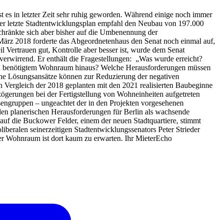
st es in letzter Zeit sehr ruhig geworden. Während einige noch immer
n. Der letzte Stadtentwicklungsplan empfahl den Neubau von 197.000
chränkte sich aber bisher auf die Umbenennung der
. März 2018 forderte das Abgeordnetenhaus den Senat noch einmal auf,
l Vertrauen gut, Kontrolle aber besser ist, wurde dem Senat
 verwirrend. Er enthält die Fragestellungen: „Was wurde erreicht?
end benötigtem Wohnraum hinaus? Welche Herausforderungen müssen
che Lösungsansätze können zur Reduzierung der negativen
n Vergleich der 2018 geplanten mit den 2021 realisierten Baubeginne
zögerungen bei der Fertigstellung von Wohneinheiten aufgetreten
ssengruppen – ungeachtet der in den Projekten vorgesehenen
den planerischen Herausforderungen für Berlin als wachsende
 auf die Buckower Felder, einem der neuen Stadtquartiere, stimmt
iberalen seinerzeitigen Stadtentwicklungssenators Peter Strieder
r Wohnraum ist dort kaum zu erwarten. Ihr MieterEcho