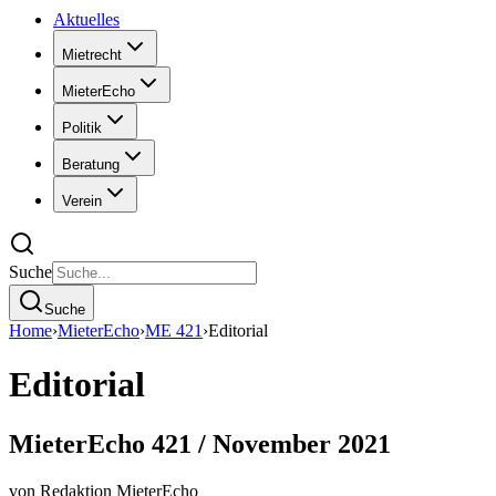
Aktuelles
Mietrecht
MieterEcho
Politik
Beratung
Verein
Suche
Suche
Home
›
MieterEcho
›
ME 421
›
Editorial
Editorial
MieterEcho 421 / November 2021
von
Redaktion MieterEcho