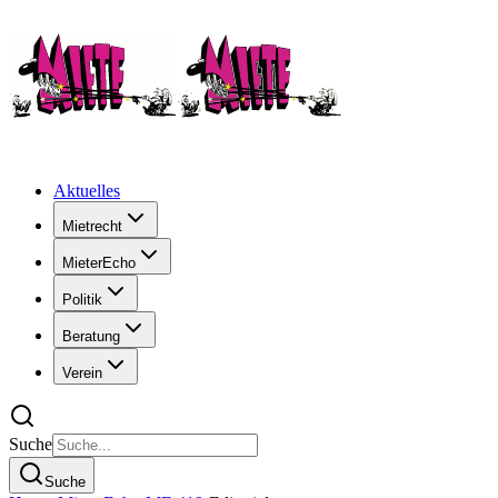
Aktuelles
Mietrecht
MieterEcho
Politik
Beratung
Verein
Suche
Suche