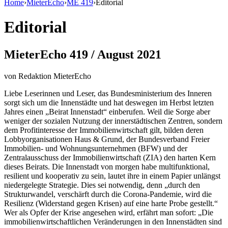
Home
›
MieterEcho
›
ME 419
›
Editorial
Editorial
MieterEcho 419 / August 2021
von
Redaktion MieterEcho
Liebe Leserinnen und Leser, das Bundesministerium des Inneren
sorgt sich um die Innenstädte und hat deswegen im Herbst letzten
Jahres einen „Beirat Innenstadt“ einberufen. Weil die Sorge aber
weniger der sozialen Nutzung der innerstädtischen Zentren, sondern
dem Profitinteresse der Immobilienwirtschaft gilt, bilden deren
Lobbyorganisationen Haus & Grund, der Bundesverband Freier
Immobilien- und Wohnungsunternehmen (BFW) und der
Zentralausschuss der Immobilienwirtschaft (ZIA) den harten Kern
dieses Beirats. Die Innenstadt von morgen habe multifunktional,
resilient und kooperativ zu sein, lautet ihre in einem Papier unlängst
niedergelegte Strategie. Dies sei notwendig, denn „durch den
Strukturwandel, verschärft durch die Corona-Pandemie, wird die
Resilienz (Widerstand gegen Krisen) auf eine harte Probe gestellt.“
Wer als Opfer der Krise angesehen wird, erfährt man sofort: „Die
immobilienwirtschaftlichen Veränderungen in den Innenstädten sind