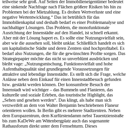
teilweise sehr groß. Auf Seiten der Immobilieneigentümer bedeutet
eine sinkende Nachfrage nach Flächen größere Risiken bis hin zu
Problemen bei der Mietzahlung. Es drohen Wertverluste und eine
negative Wertentwicklung.“ Das ist betrüblich für das
Immobilienkapital und deshalb bedarf es einer Problemanalyse und
nachhaltiger Lösungen. Das Problem, die monofunktionale
Ausrichtung der Innenstädte auf den Handel, ist schnell erkannt.
Aber mit der Lösung hapert es. Es sollte eine Nutzungsvielfalt sein,
aber wie die aussehen soll, bleibt unklar. Schließlich handelt es sich
um kapitalistische Städte und deren Zentren sind hochprofitabel. Es
bedarf also Nutzungen, die für die gewünschten Profite sorgen. Das
Strategiepapier möchte das nicht so unverblümt ausdrücken und
bleibt vage: „Nutzungsmischung, Funktionsvielfalt und hohe
Aufenthaltsqualität sind grundlegende Voraussetzungen für
attraktive und lebendige Innenstädte. Es stellt sich die Frage, welche
Anlässe neben dem Einkauf für einen Innenstadtbesuch gefunden
bzw. gestärkt werden können. Der konsumfreie Besuch der
Innenstadt wird wichtiger – das Bummeln und Flanieren, das
kulturelle und soziale Erleben, das touristische Highlight, das
„Sehen und gesehen werden“. Das klingt, als habe man sich
verzweifelt an dem von Walter Benjamin beschriebenen Flaneur
orientieren wollen. In Berlin gibt es mehrere Stadtzentren. Neben
dem Europazentrum, dem Kurfürstendamm nebst Tauentzienstraße
bis zum KaDeWe am Wittenbergplatz auch das sogenannte
Rathausforum direkt unter dem Fernsehturm. Dieses