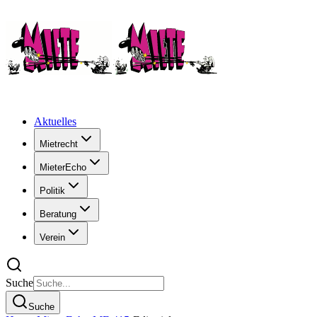
Aktuelles
Mietrecht
MieterEcho
Politik
Beratung
Verein
Suche
Suche