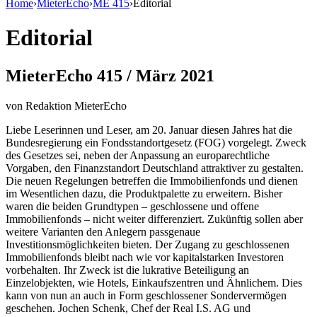
Home
›
MieterEcho
›
ME 415
›
Editorial
Editorial
MieterEcho 415 / März 2021
von
Redaktion MieterEcho
Liebe Leserinnen und Leser, am 20. Januar diesen Jahres hat die
Bundesregierung ein Fondsstandortgesetz (FOG) vorgelegt. Zweck
des Gesetzes sei, neben der Anpassung an europarechtliche
Vorgaben, den Finanzstandort Deutschland attraktiver zu gestalten.
Die neuen Regelungen betreffen die Immobilienfonds und dienen
im Wesentlichen dazu, die Produktpalette zu erweitern. Bisher
waren die beiden Grundtypen – geschlossene und offene
Immobilienfonds – nicht weiter differenziert. Zukünftig sollen aber
weitere Varianten den Anlegern passgenaue
Investitionsmöglichkeiten bieten. Der Zugang zu geschlossenen
Immobilienfonds bleibt nach wie vor kapitalstarken Investoren
vorbehalten. Ihr Zweck ist die lukrative Beteiligung an
Einzelobjekten, wie Hotels, Einkaufszentren und Ähnlichem. Dies
kann von nun an auch in Form geschlossener Sondervermögen
geschehen. Jochen Schenk, Chef der Real I.S. AG und