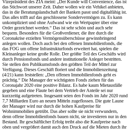
Vizepräsident des ZIA meint: „Der Kunde will Convenience, das ist
das Stichwort unserer Zeit. Daher wollen wir ein Vehikel anbieten,
das in die Beratungslandschaft der Banken passt und digitalfähig ist.
Das alles trifft auf das geschlossene Sondervermögen zu. Es kann
unkompliziert und ohne Aufwand wie ein Wertpapier über eine
Order gezeichnet werden.“ Das ist sehr schön und auch sehr
bequem. Besonders für die Großverdiener, die ihre durch die
Coronakrise erzielten Vermögensüberschüsse gewinnbringend
anlegen wollen. Doch auch bei den offenen Immobilienfonds, die
das FOG um offene Infrastrukturfonds erweitert hat, spielen die
Kleinanleger keine große Rolle. Der größte Teil des Geschäfts wird
durch Pensionsfonds und andere institutionelle Anleger bestritten.
Sie stellen den Publikumsfonds den größten Teil der Mittel zur
Verfügung. Dieses Geschäft floriert und die Immobilienzeitung
(4/21) kann feststellen: „Den offenen Immobilienfonds geht es
prächtig.“ Die Manager der wichtigsten Fonds ziehen für das
Coronajahr 2020 eine positive Bilanz. Es habe kaum Mietausfälle
gegeben und eine Flaute bei dem Vertrieb der Anteile sei nur
kurzzeitig aufgetreten. Insgesamt seien den Fonds im Jahr 2020 rund
7,7 Milliarden Euro an neuen Mitteln zugeflossen. Die gute Laune
der Manager wird nur durch die hohen Kaufpreise für
Wohnimmobilien getrübt. Das aber sollte sie nicht verwundern,
denn offene Immobilienfonds bauen nicht, sie investieren nur in den
Bestand. Ihr geschäftlicher Erfolg treibt also die Kaufpreise nach
oben und vergrößert damit auch den Druck auf die Mieten durch ihr