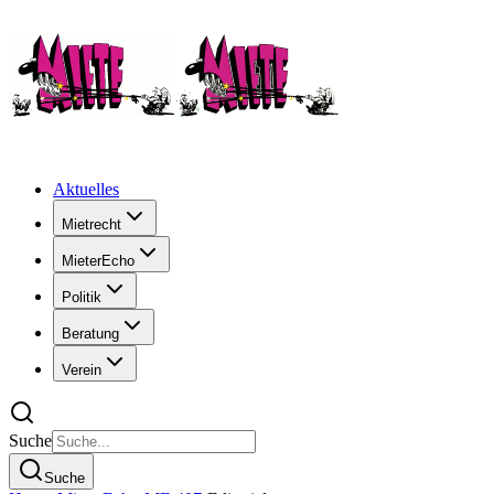
Aktuelles
Mietrecht
MieterEcho
Politik
Beratung
Verein
Suche
Suche