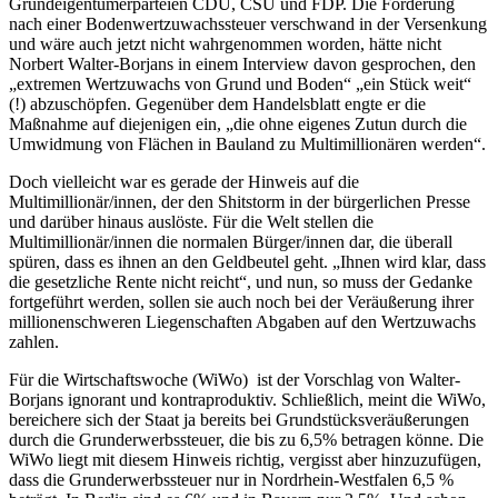
Grundeigentümerparteien CDU, CSU und FDP. Die Forderung
nach einer Bodenwertzuwachssteuer verschwand in der Versenkung
und wäre auch jetzt nicht wahrgenommen worden, hätte nicht
Norbert Walter-Borjans in einem Interview davon gesprochen, den
„extremen Wertzuwachs von Grund und Boden“ „ein Stück weit“
(!) abzuschöpfen. Gegenüber dem Handelsblatt engte er die
Maßnahme auf diejenigen ein, „die ohne eigenes Zutun durch die
Umwidmung von Flächen in Bauland zu Multimillionären werden“.
Doch vielleicht war es gerade der Hinweis auf die
Multimillionär/innen, der den Shitstorm in der bürgerlichen Presse
und darüber hinaus auslöste. Für die Welt stellen die
Multimillionär/innen die normalen Bürger/innen dar, die überall
spüren, dass es ihnen an den Geldbeutel geht. „Ihnen wird klar, dass
die gesetzliche Rente nicht reicht“, und nun, so muss der Gedanke
fortgeführt werden, sollen sie auch noch bei der Veräußerung ihrer
millionenschweren Liegenschaften Abgaben auf den Wertzuwachs
zahlen.
Für die Wirtschaftswoche (WiWo) ist der Vorschlag von Walter-
Borjans ignorant und kontraproduktiv. Schließlich, meint die WiWo,
bereichere sich der Staat ja bereits bei Grundstücksveräußerungen
durch die Grunderwerbssteuer, die bis zu 6,5% betragen könne. Die
WiWo liegt mit diesem Hinweis richtig, vergisst aber hinzuzufügen,
dass die Grunderwerbssteuer nur in Nordrhein-Westfalen 6,5 %