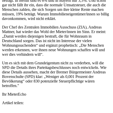
beträgt. In Berlin sind es 6% und in Bayern nur 3,5%. Und schon
gar nicht fällt ihr ein, dass die normale Umsatzsteuer, die auch die
Menschen zahlen, die sich Sorgen um ihre kleine Rente machen
müssen, 19% beträgt. Warum Immobilieneigentümer/innen so billig
davonkommen, wird nicht erklärt.
Der Chef des Zentralen Immobilien Ausschuss (ZIA), Andreas
Mattner, hat wieder das Wohl der Mieter/innen im Sinn. Er meint:
„Damit werden diejenigen bestraft, die für Wohnraum in
Deutschland sorgen. Das ist nicht im Interesse der vielen
Wohnungssuchenden“ und ergänzt prophetisch: „Die Menschen
werden erkennen, wer ihnen neue Wohnungen schaffen will und
wer dies verhindern will“.
Um es sich mit dem Grundeigentum nicht zu verderben, will die
SPD die Details ihres Parteitagsbeschlusses noch entwickeln. Wie
diese Details aussehen, macht der Bremer Bürgermeister Andreas
Bovenschulte (SPD) klar: „Weniger als 0,001 Prozent der
Bevölkerung“ oder 830 potenzielle Steuerpflichtige wären
betroffen."
Ihr MieterEcho
Artikel teilen: