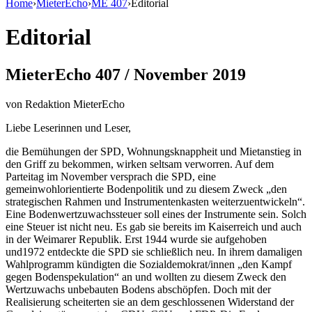
Home
›
MieterEcho
›
ME 407
›
Editorial
Editorial
MieterEcho 407 / November 2019
von
Redaktion MieterEcho
Liebe Leserinnen und Leser,
die Bemühungen der SPD, Wohnungsknappheit und Mietanstieg in
den Griff zu bekommen, wirken seltsam verworren. Auf dem
Parteitag im November versprach die SPD, eine
gemeinwohlorientierte Bodenpolitik und zu diesem Zweck „den
strategischen Rahmen und Instrumentenkasten weiterzuentwickeln“.
Eine Bodenwertzuwachssteuer soll eines der Instrumente sein. Solch
eine Steuer ist nicht neu. Es gab sie bereits im Kaiserreich und auch
in der Weimarer Republik. Erst 1944 wurde sie aufgehoben
und1972 entdeckte die SPD sie schließlich neu. In ihrem damaligen
Wahlprogramm kündigten die Sozialdemokrat/innen „den Kampf
gegen Bodenspekulation“ an und wollten zu diesem Zweck den
Wertzuwachs unbebauten Bodens abschöpfen. Doch mit der
Realisierung scheiterten sie an dem geschlossenen Widerstand der