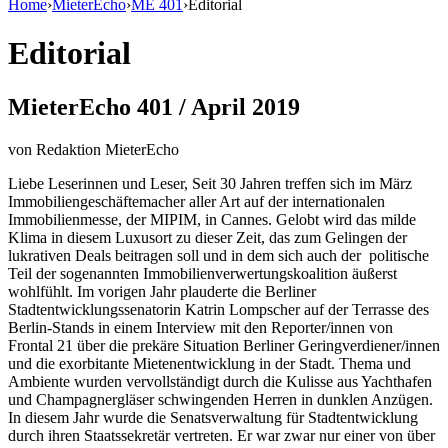
Home
›
MieterEcho
›
ME 401
›
Editorial
Editorial
MieterEcho 401 / April 2019
von
Redaktion MieterEcho
Liebe Leserinnen und Leser, Seit 30 Jahren treffen sich im März
Immobiliengeschäftemacher aller Art auf der internationalen
Immobilienmesse, der MIPIM, in Cannes. Gelobt wird das milde
Klima in diesem Luxusort zu dieser Zeit, das zum Gelingen der
lukrativen Deals beitragen soll und in dem sich auch der politische
Teil der sogenannten Immobilienverwertungskoalition äußerst
wohlfühlt. Im vorigen Jahr plauderte die Berliner
Stadtentwicklungssenatorin Katrin Lompscher auf der Terrasse des
Berlin-Stands in einem Interview mit den Reporter/innen von
Frontal 21 über die prekäre Situation Berliner Geringverdiener/innen
und die exorbitante Mietenentwicklung in der Stadt. Thema und
Ambiente wurden vervollständigt durch die Kulisse aus Yachthafen
und Champagnergläser schwingenden Herren in dunklen Anzügen.
In diesem Jahr wurde die Senatsverwaltung für Stadtentwicklung
durch ihren Staatssekretär vertreten. Er war zwar nur einer von über