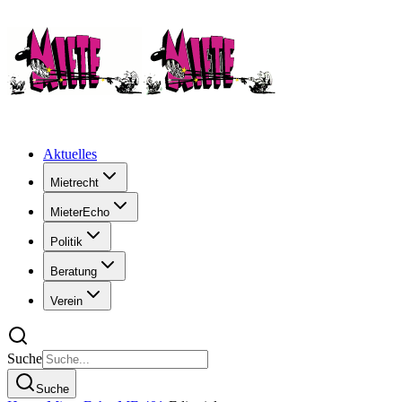
Aktuelles
Mietrecht
MieterEcho
Politik
Beratung
Verein
Suche
Suche