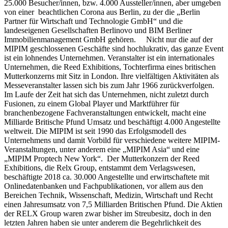
25.000 Besucher/innen, bzw. 4.000 Aussteller/innen, aber umgeben
von einer beachtlichen Corona aus Berlin, zu der die „Berlin
Partner für Wirtschaft und Technologie GmbH“ und die
landeseigenen Gesellschaften Berlinovo und BIM Berliner
Immobilienmanagement GmbH gehören. Nicht nur die auf der
MIPIM geschlossenen Geschäfte sind hochlukrativ, das ganze Event
ist ein lohnendes Unternehmen. Veranstalter ist ein internationales
Unternehmen, die Reed Exhibitions, Tochterfirma eines britischen
Mutterkonzerns mit Sitz in London. Ihre vielfältigen Aktivitäten als
Messeveranstalter lassen sich bis zum Jahr 1966 zurückverfolgen.
Im Laufe der Zeit hat sich das Unternehmen, nicht zuletzt durch
Fusionen, zu einem Global Player und Marktführer für
branchenbezogene Fachveranstaltungen entwickelt, macht eine
Milliarde Britische Pfund Umsatz und beschäftigt 4.000 Angestellte
weltweit. Die MIPIM ist seit 1990 das Erfolgsmodell des
Unternehmens und damit Vorbild für verschiedene weitere MIPIM-
Veranstaltungen, unter anderem eine „MIPIM Asia“ und eine
„MIPIM Proptech New York“. Der Mutterkonzern der Reed
Exhibitions, die Relx Group, entstammt dem Verlagswesen,
beschäftigte 2018 ca. 30.000 Angestellte und erwirtschaftete mit
Onlinedatenbanken und Fachpublikationen, vor allem aus den
Bereichen Technik, Wissenschaft, Medizin, Wirtschaft und Recht
einen Jahresumsatz von 7,5 Milliarden Britischen Pfund. Die Aktien
der RELX Group waren zwar bisher im Streubesitz, doch in den
letzten Jahren haben sie unter anderem die Begehrlichkeit des