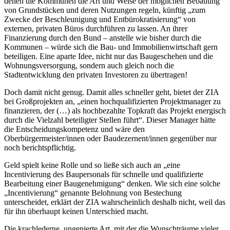
denen die Kommunen die Art und Weise der möglichen Bebauung
von Grundstücken und deren Nutzungen regeln, künftig „zum
Zwecke der Beschleunigung und Entbürokratisierung“ von
externen, privaten Büros durchführen zu lassen. An ihrer
Finanzierung durch den Bund – anstelle wie bisher durch die
Kommunen – würde sich die Bau- und Immobilienwirtschaft gern
beteiligen. Eine aparte Idee, nicht nur das Baugeschehen und die
Wohnungsversorgung, sondern auch gleich noch die
Stadtentwicklung den privaten Investoren zu übertragen!
Doch damit nicht genug. Damit alles schneller geht, bietet der ZIA
bei Großprojekten an, „einen hochqualifizierten Projektmanager zu
finanzieren, der (…) als hochbezahlte Topkraft das Projekt energisch
durch die Vielzahl beteiligter Stellen führt“. Dieser Manager hätte
die Entscheidungskompetenz und wäre den
Oberbürgermeister/innen oder Baudezernent/innen gegenüber nur
noch berichtspflichtig.
Geld spielt keine Rolle und so ließe sich auch an „eine
Incentivierung des Baupersonals für schnelle und qualifizierte
Bearbeitung einer Baugenehmigung“ denken. Wie sich eine solche
„Incentivierung“ genannte Belohnung von Bestechung
unterscheidet, erklärt der ZIA wahrscheinlich deshalb nicht, weil das
für ihn überhaupt keinen Unterschied macht.
Die krachlederne, ungenierte Art, mit der die Wunschträume vieler