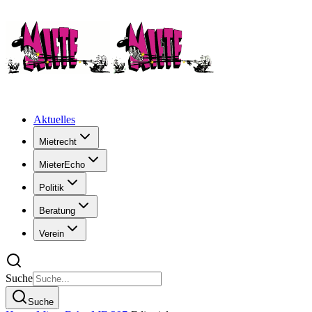
Aktuelles
Mietrecht
MieterEcho
Politik
Beratung
Verein
Suche
Suche