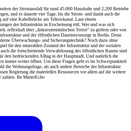
 sondern der Stromausfall für rund 45.000 Haushalte und 2.200 Betriebe
en, und es dauerte vier Tage, bis die Strom- und damit auch die
ag auf eine Kabelbrücke am Teltowkanal. Laut einem
ngen der Infrastruktur in Erscheinung tritt. Wer und was sich
lt, reflexhaft über „linksextremistischen Terror“ zu geifern oder von
Infrastruktur und der öffentlichen Daseinsvorsorge in Berlin. Denn
e moderne Überwachungs- und Sicherungstechnik? Noch dazu ohne
iel für den miserablen Zustand der Infrastruktur und der sozialen
auch die fortschreitende Verwahrlosung des öffentlichen Raums sind
für den bedrückenden Alltag in der Hauptstadt. Und natürlich die
 immer weiter öffnet. Um diese Fragen geht es im Schwerpunktteil
hl die Wohnungsfrage, als auch andere Bereiche der Infrastruktur
dessen Regierung die materiellen Ressourcen vor allem auf die weitere
e zahlen. Ihr MieterEcho