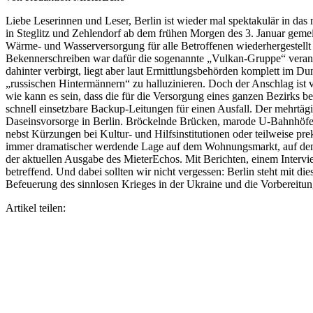
Liebe Leserinnen und Leser, Berlin ist wieder mal spektakulär in das 
in Steglitz und Zehlendorf ab dem frühen Morgen des 3. Januar gemei
Wärme- und Wasserversorgung für alle Betroffenen wiederhergestellt
Bekennerschreiben war dafür die sogenannte „Vulkan-Gruppe“ verantwor
dahinter verbirgt, liegt aber laut Ermittlungsbehörden komplett im Dun
„russischen Hintermännern“ zu halluzinieren. Doch der Anschlag ist vo
wie kann es sein, dass die für die Versorgung eines ganzen Bezirks
schnell einsetzbare Backup-Leitungen für einen Ausfall. Der mehrtägi
Daseinsvorsorge in Berlin. Bröckelnde Brücken, marode U-Bahnhöfe, 
nebst Kürzungen bei Kultur- und Hilfsinstitutionen oder teilweise pr
immer dramatischer werdende Lage auf dem Wohnungsmarkt, auf dem 
der aktuellen Ausgabe des MieterEchos. Mit Berichten, einem Intervi
betreffend. Und dabei sollten wir nicht vergessen: Berlin steht mit d
Befeuerung des sinnlosen Krieges in der Ukraine und die Vorbereitung
Artikel teilen: