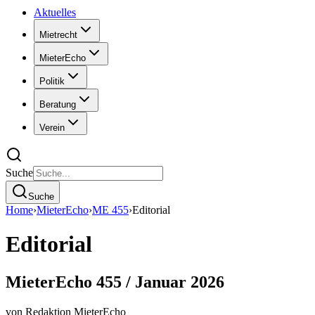
Aktuelles
Mietrecht
MieterEcho
Politik
Beratung
Verein
Suche
Suche
Home
›
MieterEcho
›
ME 455
›
Editorial
Editorial
MieterEcho 455 / Januar 2026
von
Redaktion MieterEcho