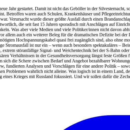
neue Jahr gestartet. Damit ist nicht das Geböller in der Silvesternacht,
nt. Betroffen waren auch Schulen, Krankenhäuser und Pflegeeinrichtung
 war. Verursacht wurde dieser größte Ausfall durch einen Brandanschl
tlich, die seit fast 15 Jahren sporadisch mit Anschlägen auf Einrichtu
keln. Was aber viele Medien und viele Politiker/innen nicht davon abhie
r allem auch ein weiterer Beleg für die dramatischen Defizite bei der 
 benötigten Hochspannungskabel quasi frei zugänglich sind, also ohn
ge Stromausfall ist nur ein – wenn auch besonders spektakuläres – Beisp
extrem störanfällige Signal- und Weichentechnik bei der S-Bahn oder 
ekären Verhältnissen in der Gesundheitsversorgung längst feste Größen 
sich die Schere zwischen Bedarf und Angebot bezahlbarer Wohnungen
ew, fundierten Analysen und Vorschlägen für eine andere Politik – sowo
iesen Problemen wahrlich nicht alleine. Was logisch ist in einem Land, 
 eines Krieges mit Russland fokussiert. Und wir sollen dafür die Zech