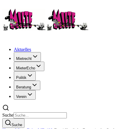
Aktuelles
Mietrecht
MieterEcho
Politik
Beratung
Verein
Suche
Suche