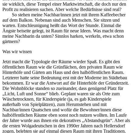
sie wirklich, diese Tempel einer Marktwirtschaft, die doch nur den
Profit zu realisieren suchen. Aber welche Bedürfnisse sind real?
So stehen meine Nachbar/innen jetzt mit ihrem Kaffeebecher
auf dem Balkon. Nebenan sind auch Menschen. Sie sitzen und
warten. Entschleunigung heißt das Wort der Stunde. Einmal die
Ängste beiseite gelegt, ist Raum für neue Ideen. Was macht denn
meine Nachbarin da unten? Sinnlos harken, werkeln, etwa schon
gärtnern?
Was wir wissen
Jetzt macht die Typologie der Räume wieder Spaß. Es gibt den
öffentlichen Raum wie die Grünflächen, den privaten Raum wie
Hinterhöfe und Gärten am Haus und den halböffentlichen Raum.
Letzterer hatte seine Bedeutung erst mit der Moderne im Städtebau
bekommen. Er war die Antwort auf die Hinterhöfe der Gründerzeit.
Die Wohnblöcke standen so zueinander, dass genügend Platz für
„Licht, Luft und Sonne“ blieb. Geplant waren sie als Orte zum
Wäschetrocknen, für Kinderspiele (ja, es gab Kinderspiele
außerhalb von Spielplätzen), zum Herumstehen und mit
Nachbar/innen Quatschen und wofür die Bewohner/innen diese
halböffentlichen Räume eben sonst noch nutzen wollten. Im Laufe
der Jahre wurde aus ihnen ein dekoratives „Abstandsgrün“. Aber als
die ersten Wolgadeutschen in den 1990er Jahren nach Hellersdorf
zogen, belebten sie auf einmal diesen Raum mit ihren Traditionen.