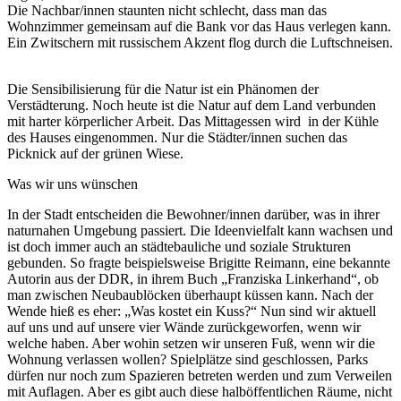
Die Nachbar/innen staunten nicht schlecht, dass man das
Wohnzimmer gemeinsam auf die Bank vor das Haus verlegen kann.
Ein Zwitschern mit russischem Akzent flog durch die Luftschneisen.
Die Sensibilisierung für die Natur ist ein Phänomen der
Verstädterung. Noch heute ist die Natur auf dem Land verbunden
mit harter körperlicher Arbeit. Das Mittagessen wird in der Kühle
des Hauses eingenommen. Nur die Städter/innen suchen das
Picknick auf der grünen Wiese.
Was wir uns wünschen
In der Stadt entscheiden die Bewohner/innen darüber, was in ihrer
naturnahen Umgebung passiert. Die Ideenvielfalt kann wachsen und
ist doch immer auch an städtebauliche und soziale Strukturen
gebunden. So fragte beispielsweise Brigitte Reimann, eine bekannte
Autorin aus der DDR, in ihrem Buch „Franziska Linkerhand“, ob
man zwischen Neubaublöcken überhaupt küssen kann. Nach der
Wende hieß es eher: „Was kostet ein Kuss?“ Nun sind wir aktuell
auf uns und auf unsere vier Wände zurückgeworfen, wenn wir
welche haben. Aber wohin setzen wir unseren Fuß, wenn wir die
Wohnung verlassen wollen? Spielplätze sind geschlossen, Parks
dürfen nur noch zum Spazieren betreten werden und zum Verweilen
mit Auflagen. Aber es gibt auch diese halböffentlichen Räume, nicht