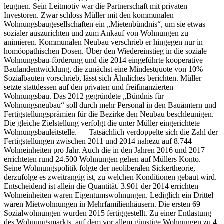
leugnen. Sein Leitmotiv war die Partnerschaft mit privaten
Investoren. Zwar schloss Müller mit den kommunalen
Wohnungsbaugesellschaften ein „Mietenbündnis“, um sie etwas
sozialer auszurichten und zum Ankauf von Wohnungen zu
animieren. Kommunalen Neubau verschrieb er hingegen nur in
homöopathischen Dosen. Über den Wiedereinstieg in die soziale
Wohnungsbau-förderung und die 2014 eingeführte kooperative
Baulandentwicklung, die zunächst eine Mindestquote von 10%
Sozialbauten vorschrieb, lässt sich Ähnliches berichten. Müller
setzte stattdessen auf den privaten und freifinanzierten
Wohnungsbau. Das 2012 gegründete „Bündnis für
Wohnungsneubau“ soll durch mehr Personal in den Bauämtern und
Fertigstellungsprämien für die Bezirke den Neubau beschleunigen.
Die gleiche Zielstellung verfolgt die unter Müller eingerichtete
Wohnungsbauleitstelle. Tatsächlich verdoppelte sich die Zahl der
Fertigstellungen zwischen 2011 und 2014 nahezu auf 8.744
Wohneinheiten pro Jahr. Auch die in den Jahren 2016 und 2017
errichteten rund 24.500 Wohnungen gehen auf Müllers Konto.
Seine Wohnungspolitik folgte der neoliberalen Sickertheorie,
derzufolge es zweitrangig ist, zu welchen Konditionen gebaut wird.
Entscheidend ist allein die Quantität. 3.901 der 2014 errichten
Wohneinheiten waren Eigentumswohnungen. Lediglich ein Drittel
waren Mietwohnungen in Mehrfamilienhäusern. Die ersten 69
Sozialwohnungen wurden 2015 fertiggestellt. Zu einer Entlastung
des Wohnungsmarkts, auf dem vor allem günstige Wohnungen zu 4