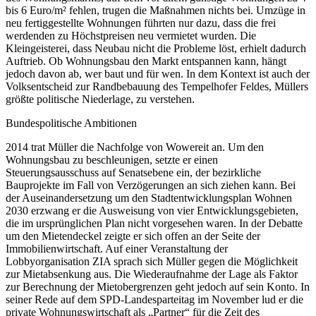
bis 6 Euro/m² fehlen, trugen die Maßnahmen nichts bei. Umzüge in
neu fertiggestellte Wohnungen führten nur dazu, dass die frei
werdenden zu Höchstpreisen neu vermietet wurden. Die
Kleingeisterei, dass Neubau nicht die Probleme löst, erhielt dadurch
Auftrieb. Ob Wohnungsbau den Markt entspannen kann, hängt
jedoch davon ab, wer baut und für wen. In dem Kontext ist auch der
Volksentscheid zur Randbebauung des Tempelhofer Feldes, Müllers
größte politische Niederlage, zu verstehen.
Bundespolitische Ambitionen
2014 trat Müller die Nachfolge von Wowereit an. Um den
Wohnungsbau zu beschleunigen, setzte er einen
Steuerungsausschuss auf Senatsebene ein, der bezirkliche
Bauprojekte im Fall von Verzögerungen an sich ziehen kann. Bei
der Auseinandersetzung um den Stadtentwicklungsplan Wohnen
2030 erzwang er die Ausweisung von vier Entwicklungsgebieten,
die im ursprünglichen Plan nicht vorgesehen waren. In der Debatte
um den Mietendeckel zeigte er sich offen an der Seite der
Immobilienwirtschaft. Auf einer Veranstaltung der
Lobbyorganisation ZIA sprach sich Müller gegen die Möglichkeit
zur Mietabsenkung aus. Die Wiederaufnahme der Lage als Faktor
zur Berechnung der Mietobergrenzen geht jedoch auf sein Konto. In
seiner Rede auf dem SPD-Landesparteitag im November lud er die
private Wohnungswirtschaft als „Partner“ für die Zeit des