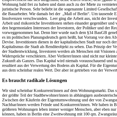
Wohnung bald frei zu haben und dann auch zu der Miete zu vermieten, 
juristische Person. Sehr beliebt ist die sogenannte Limited Gesellsch
die Bauarbeiter. Wie damals bei der „Mall of Berlin“. Um tausende Eu
Insolvenzen verschwunden. Leer ging die Arbeit aus, nicht der Inve
Arbeit und risikoreiche Investitionen stehen einander gegenüber und 
den hegemonialen Interessen der Investoren, der Politiker und der 
vorweggenommen hat. Denn hier wurde nach dem §34 BauGB genehmig
es im politischen Planungsdeutsch gern heißt, hat Vorrang vor den 
Devise. Investitionen dienen in der kapitalistischen Stadt nur noch d
Kapitalismus die Stadt als Renditeobjekt zu sehen. Das Prinzip der V
der Stadtentwicklung, Investoren werden als Menschen mit Visionen ab
Widersprüche verschleiern. Aber Verlierer/innen sind nicht nur klei
Zukunft als Ganzes. Das Kapital wird niemals vorausschauend und na
resultiert aus der Verwertung des Bodens als Kapital. Für die Eigent
aus dem scheinbar realen Wert. Der aber ist getrieben von der Verwe
Es braucht radikale Lösungen
Wir sind scheinbar Konkurrent/innen auf dem Wohnungsmarkt. Das soll
der größte Teil der Stadtbewohner/innen in abhängigen ausbeuterisc
Zwischen der Käuferin der Eigentumswohnung und der von Zwangsräum
Nachbar/innen werden Feinde und Konkurrent/innen. Wir haben in Ber
größeren Wohnungen leben immer weniger Menschen, aber eben nur im
können, haben in Berlin eine Zweitwohnung mit 100 qm. Zwangsräumu