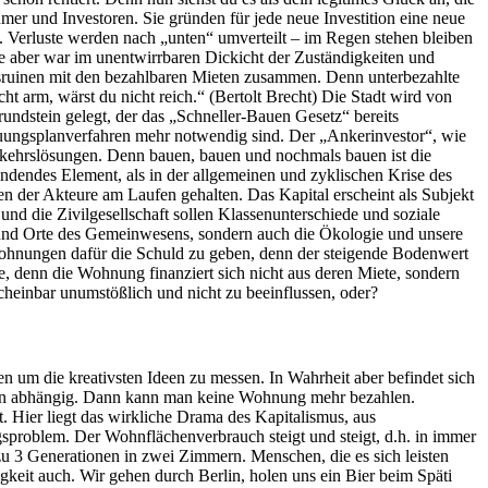
mer und Investoren. Sie gründen für jede neue Investition eine neue
en. Verluste werden nach „unten“ umverteilt – im Regen stehen bleiben
che aber war im unentwirrbaren Dickicht der Zuständigkeiten und
nsruinen mit den bezahlbaren Mieten zusammen. Denn unterbezahlte
t arm, wärst du nicht reich.“ (Bertolt Brecht) Die Stadt wird von
ndstein gelegt, der das „Schneller-Bauen Gesetz“ bereits
ngsplanverfahren mehr notwendig sind. Der „Ankerinvestor“, wie
rkehrslösungen. Denn bauen, bauen und nochmals bauen ist die
bindendes Element, als in der allgemeinen und zyklischen Krise des
en der Akteure am Laufen gehalten. Das Kapital erscheint als Subjekt
nd die Zivilgesellschaft sollen Klassenunterschiede und soziale
en und Orte des Gemeinwesens, sondern auch die Ökologie und unsere
wohnungen dafür die Schuld zu geben, denn der steigende Bodenwert
le, denn die Wohnung finanziert sich nicht aus deren Miete, sondern
cheinbar unumstößlich und nicht zu beeinflussen, oder?
 um die kreativsten Ideen zu messen. In Wahrheit aber befindet sich
mosen abhängig. Dann kann man keine Wohnung mehr bezahlen.
Hier liegt das wirkliche Drama des Kapitalismus, aus
problem. Der Wohnflächenverbrauch steigt und steigt, d.h. in immer
 3 Generationen in zwei Zimmern. Menschen, die es sich leisten
it auch. Wir gehen durch Berlin, holen uns ein Bier beim Späti