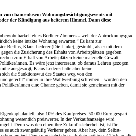
gen von chancenlosem Wohnungsbesichtigungsevents mit
 oder der Kündigung aus heiterem Himmel. Dann diese
Unbewohnbarkeit eines Berliner Zimmers – weil der Abtrocknungsgrad
wirklich keine intakte Wohnung erwarten.“ Es kam zur
r Berlins, Klaus Lederer (Die Linke), gestrahlt, als er mit dem
gegen die Zusicherung des Erhalts von Arbeitsplätzen gegeben
rechen zum Erhalt von Arbeitsplätzen keine materielle Gewalt
olitiker/innen. Es wäre jetzt interessant, ob daraus Lehren gezogen
milie ausgesorgt, Klaus Lederer hatte aber keine
 sich die Sanktionswut des Staates weg von den
al und gerecht“ immer in ihre Wahlwerbung schreiben – würden den
 Politiker/innen eine Chance geben, damit sie gemeinsam mit der
genkapitalanteil, also 10% des Kaufpreises. 50.000 Euro gespart
Wohnung wesentlich preiswerter. In der Verkaufsanzeige wird
geht. Denn was den einen ihre Zukunftssicherheit ist, ist für
ss es auch zwangsläufig Verlierer geben. Aber hey, dein Selbst-
hon rentiert. Denn nun siehst du es als dein legitimes Glück an, die