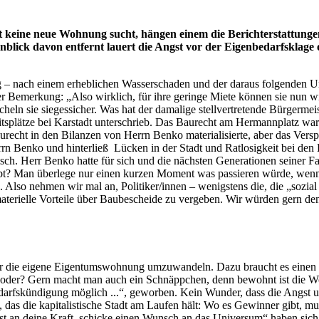
st keine neue Wohnung sucht, hängen einem die Berichterstattun
lick davon entfernt lauert die Angst vor der Eigenbedarfsklage
g – nach einem erheblichen Wasserschaden und der daraus folgenden 
der Bemerkung: „Also wirklich, für ihre geringe Miete können sie nun 
n sie siegessicher. Was hat der damalige stellvertretende Bürgermeiste
splätze bei Karstadt unterschrieb. Das Baurecht am Hermannplatz war 
echt in den Bilanzen von Herrn Benko materialisierte, aber das Versp
rrn Benko und hinterließ Lücken in der Stadt und Ratlosigkeit bei den P
ch. Herr Benko hatte für sich und die nächsten Generationen seiner Fa
habt? Man überlege nur einen kurzen Moment was passieren würde, wenn
 Also nehmen wir mal an, Politiker/innen – wenigstens die, die „sozi
aterielle Vorteile über Baubescheide zu vergeben. Wir würden gern den
r die eigene Eigentumswohnung umzuwandeln. Dazu braucht es einen Ei
angt, oder? Gern macht man auch ein Schnäppchen, denn bewohnt ist die 
darfskündigung möglich ...“, geworben. Kein Wunder, dass die Angst um
, das die kapitalistische Stadt am Laufen hält: Wo es Gewinner gibt, mu
t an deine Kraft, schicke einen Wunsch an das Universum“ haben sich sc