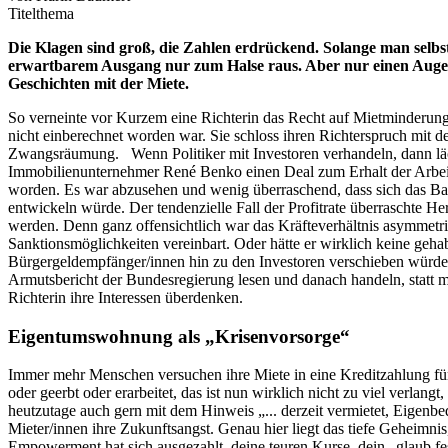
Titelthema
Die Klagen sind groß, die Zahlen erdrückend. Solange man selb
erwartbarem Ausgang nur zum Halse raus. Aber nur einen Augenb
Geschichten mit der Miete.
So verneinte vor Kurzem eine Richterin das Recht auf Mietminderun
nicht einberechnet worden war. Sie schloss ihren Richterspruch mit 
Zwangsräumung. Wenn Politiker mit Investoren verhandeln, dann lächel
Immobilienunternehmer René Benko einen Deal zum Erhalt der Arbeit
worden. Es war abzusehen und wenig überraschend, dass sich das Baur
entwickeln würde. Der tendenzielle Fall der Profitrate überraschte He
werden. Denn ganz offensichtlich war das Kräfteverhältnis asymmetris
Sanktionsmöglichkeiten vereinbart. Oder hätte er wirklich keine ge
Bürgergeldempfänger/innen hin zu den Investoren verschieben würde.
Armutsbericht der Bundesregierung lesen und danach handeln, statt m
Richterin ihre Interessen überdenken.
Eigentumswohnung als „Krisenvorsorge“
Immer mehr Menschen versuchen ihre Miete in eine Kreditzahlung fü
oder geerbt oder erarbeitet, das ist nun wirklich nicht zu viel verl
heutzutage auch gern mit dem Hinweis „... derzeit vermietet, Eigenbe
Mieter/innen ihre Zukunftsangst. Genau hier liegt das tiefe Geheimnis
Empowerment hat sich ausgezahlt, deine teuren Kurse, dein „glaub fes