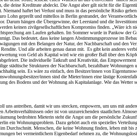
die deine Kreditrate abdeckt. Die Angst aber gilt nicht für die Eigentü
aft. Niemand haftet bei Verlust und muss in das persönliche Risiko geh
ro Lohn geprellt und mittellos in Berlin gestrandet, der Verantwortli
stor. Darum hängen die Übergewinne, der Leerstand und die Investitio
werden keinen zivilgesellschaftlichen Kompromiss finden. „Wäre ich nich
Rechtsprechung am Laufen gehalten. Im Sommer wurde in Pankow der Gru
t. Das bedeutet, dass keine langen Abstimmungsprozesse im Bebauu
Abwägungen mit den Belangen der Natur, der Nachbarschaft und den Ve
er Rendite. Und alle arbeiten genau daran mit. Es gibt kein anderes ver
erwertung von Geld als Kapital wird wie ein großer Ball über den Köpf
gefeiert. Die individuelle Tatkraft und Kreativität, das Empowerment u
nteilige städtische Strukturen der Nachbarschaft, bezahlbare Wohnung
chhaltig sein. Es wäre zu einfach, den Besitzer/innen von Eigentums
umswohnungsbesitzer/innen sind die Mieter/innen eine lästige Kostenfal
rtung des Bodens und der Wohnung als Kapitalanlage. Wie das Wetter s
 uns antreiben, damit wir uns strecken, empowern, um uns mit anderen
hen Arbeitsverhältnissen oder ist von unzureichenden staatlichen Al
ung bedrohten Mieterin steht die Angst um die persönliche Zukunft. 
lin ein Wohnungsproblem. Dazu gehört auch ein spezielles Verteilungs
 Durchschnitt. Menschen, die keine Wohnung finden, leben mit bis zu
ngen bei vermeintlichem Eigenbedarf nehmen zu, die Wohnungslosigke