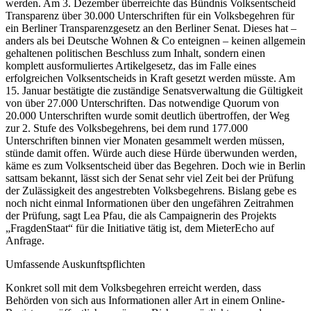
werden. Am 3. Dezember überreichte das Bündnis Volksentscheid
Transparenz über 30.000 Unterschriften für ein Volksbegehren für
ein Berliner Transparenzgesetz an den Berliner Senat. Dieses hat –
anders als bei Deutsche Wohnen & Co enteignen – keinen allgemein
gehaltenen politischen Beschluss zum Inhalt, sondern einen
komplett ausformuliertes Artikelgesetz, das im Falle eines
erfolgreichen Volksentscheids in Kraft gesetzt werden müsste. Am
15. Januar bestätigte die zuständige Senatsverwaltung die Gültigkeit
von über 27.000 Unterschriften. Das notwendige Quorum von
20.000 Unterschriften wurde somit deutlich übertroffen, der Weg
zur 2. Stufe des Volksbegehrens, bei dem rund 177.000
Unterschriften binnen vier Monaten gesammelt werden müssen,
stünde damit offen. Würde auch diese Hürde überwunden werden,
käme es zum Volksentscheid über das Begehren. Doch wie in Berlin
sattsam bekannt, lässt sich der Senat sehr viel Zeit bei der Prüfung
der Zulässigkeit des angestrebten Volksbegehrens. Bislang gebe es
noch nicht einmal Informationen über den ungefähren Zeitrahmen
der Prüfung, sagt Lea Pfau, die als Campaignerin des Projekts
„FragdenStaat“ für die Initiative tätig ist, dem MieterEcho auf
Anfrage.
Umfassende Auskunftspflichten
Konkret soll mit dem Volksbegehren erreicht werden, dass
Behörden von sich aus Informationen aller Art in einem Online-