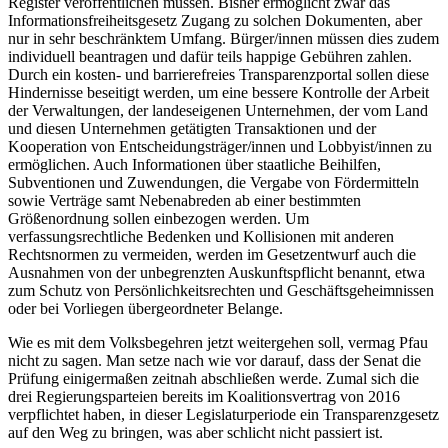
Register veröffentlichen müssen. Bisher ermöglicht zwar das
Informationsfreiheitsgesetz Zugang zu solchen Dokumenten, aber
nur in sehr beschränktem Umfang. Bürger/innen müssen dies zudem
individuell beantragen und dafür teils happige Gebühren zahlen.
Durch ein kosten- und barrierefreies Transparenzportal sollen diese
Hindernisse beseitigt werden, um eine bessere Kontrolle der Arbeit
der Verwaltungen, der landeseigenen Unternehmen, der vom Land
und diesen Unternehmen getätigten Transaktionen und der
Kooperation von Entscheidungsträger/innen und Lobbyist/innen zu
ermöglichen. Auch Informationen über staatliche Beihilfen,
Subventionen und Zuwendungen, die Vergabe von Fördermitteln
sowie Verträge samt Nebenabreden ab einer bestimmten
Größenordnung sollen einbezogen werden. Um
verfassungsrechtliche Bedenken und Kollisionen mit anderen
Rechtsnormen zu vermeiden, werden im Gesetzentwurf auch die
Ausnahmen von der unbegrenzten Auskunftspflicht benannt, etwa
zum Schutz von Persönlichkeitsrechten und Geschäftsgeheimnissen
oder bei Vorliegen übergeordneter Belange.
Wie es mit dem Volksbegehren jetzt weitergehen soll, vermag Pfau
nicht zu sagen. Man setze nach wie vor darauf, dass der Senat die
Prüfung einigermaßen zeitnah abschließen werde. Zumal sich die
drei Regierungsparteien bereits im Koalitionsvertrag von 2016
verpflichtet haben, in dieser Legislaturperiode ein Transparenzgesetz
auf den Weg zu bringen, was aber schlicht nicht passiert ist.