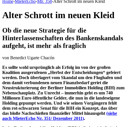
Home
›
MieterEcho
›
ME 358
›
Alter Schrott im neuen Kleid
Alter Schrott im neuen Kleid
Ob die neue Strategie für die
Hinterlassenschaften des Bankenskandals
aufgeht, ist mehr als fraglich
von
Benedict Ugarte Chacón
Es sollte wohl ursprünglich als Erfolg im von der großen
Koalition ausgerufenen „Herbst der Entscheidungen“ gefeiert
werden. Doch überlagert vom Skandal um den Flughafen und
dem damit verbundenen neuen Finanzbedarf geriet die
Neustrukturierung der Berliner Immobilien Holding (BIH) zum
Nebenschauplatz. Zu Unrecht – immerhin geht es um 740
Millionen Euro öffentliche Gelder, die nun in die landeseigene
Holding gepumpt werden. Und wie seinen Vorgängern fehlt
dem rot-schwarzen Senat für die BIH ein Konzept, das über
das bloße Nachschießen finanzieller Mittel hinausgeht
(siehe
auch MieterEcho Nr. 351/ Dezember 2011)
.