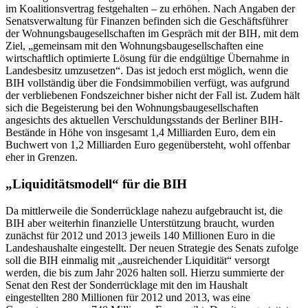
im Koalitionsvertrag festgehalten – zu erhöhen. Nach Angaben der
Senatsverwaltung für Finanzen befinden sich die Geschäftsführer
der Wohnungsbaugesellschaften im Gespräch mit der BIH, mit dem
Ziel, „gemeinsam mit den Wohnungsbaugesellschaften eine
wirtschaftlich optimierte Lösung für die endgültige Übernahme in
Landesbesitz umzusetzen“. Das ist jedoch erst möglich, wenn die
BIH vollständig über die Fondsimmobilien verfügt, was aufgrund
der verbliebenen Fondszeichner bisher nicht der Fall ist. Zudem hält
sich die Begeisterung bei den Wohnungsbaugesellschaften
angesichts des aktuellen Verschuldungsstands der Berliner BIH-
Bestände in Höhe von insgesamt 1,4 Milliarden Euro, dem ein
Buchwert von 1,2 Milliarden Euro gegenübersteht, wohl offenbar
eher in Grenzen.
„Liquiditätsmodell“ für die BIH
Da mittlerweile die Sonderrücklage nahezu aufgebraucht ist, die
BIH aber weiterhin finanzielle Unterstützung braucht, wurden
zunächst für 2012 und 2013 jeweils 140 Millionen Euro in die
Landeshaushalte eingestellt. Der neuen Strategie des Senats zufolge
soll die BIH einmalig mit „ausreichender Liquidität“ versorgt
werden, die bis zum Jahr 2026 halten soll. Hierzu summierte der
Senat den Rest der Sonderrücklage mit den im Haushalt
eingestellten 280 Millionen für 2012 und 2013, was eine