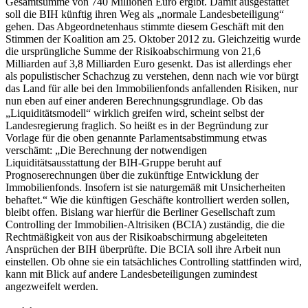
Gesamtsumme von 740 Millionen Euro ergibt. Damit ausgestattet
soll die BIH künftig ihren Weg als „normale Landesbeteiligung“
gehen. Das Abgeordnetenhaus stimmte diesem Geschäft mit den
Stimmen der Koalition am 25. Oktober 2012 zu. Gleichzeitig wurde
die ursprüngliche Summe der Risikoabschirmung von 21,6
Milliarden auf 3,8 Milliarden Euro gesenkt. Das ist allerdings eher
als populistischer Schachzug zu verstehen, denn nach wie vor bürgt
das Land für alle bei den Immobilienfonds anfallenden Risiken, nur
nun eben auf einer anderen Berechnungsgrundlage. Ob das
„Liquiditätsmodell“ wirklich greifen wird, scheint selbst der
Landesregierung fraglich. So heißt es in der Begründung zur
Vorlage für die oben genannte Parlamentsabstimmung etwas
verschämt: „Die Berechnung der notwendigen
Liquiditätsausstattung der BIH-Gruppe beruht auf
Prognoserechnungen über die zukünftige Entwicklung der
Immobilienfonds. Insofern ist sie naturgemäß mit Unsicherheiten
behaftet.“ Wie die künftigen Geschäfte kontrolliert werden sollen,
bleibt offen. Bislang war hierfür die Berliner Gesellschaft zum
Controlling der Immobilien-Altrisiken (BCIA) zuständig, die die
Rechtmäßigkeit von aus der Risikoabschirmung abgeleiteten
Ansprüchen der BIH überprüfte. Die BCIA soll ihre Arbeit nun
einstellen. Ob ohne sie ein tatsächliches Controlling stattfinden wird,
kann mit Blick auf andere Landesbeteiligungen zumindest
angezweifelt werden.