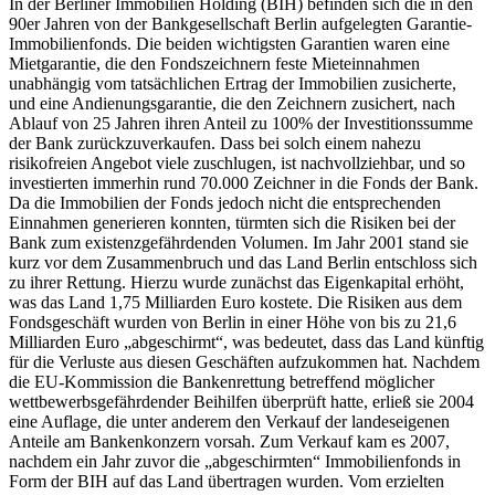
In der Berliner Immobilien Holding (BIH) befinden sich die in den
90er Jahren von der Bankgesellschaft Berlin aufgelegten Garantie-
Immobilienfonds. Die beiden wichtigsten Garantien waren eine
Mietgarantie, die den Fondszeichnern feste Mieteinnahmen
unabhängig vom tatsächlichen Ertrag der Immobilien zusicherte,
und eine Andienungsgarantie, die den Zeichnern zusichert, nach
Ablauf von 25 Jahren ihren Anteil zu 100% der Investitionssumme
der Bank zurückzuverkaufen. Dass bei solch einem nahezu
risikofreien Angebot viele zuschlugen, ist nachvollziehbar, und so
investierten immerhin rund 70.000 Zeichner in die Fonds der Bank.
Da die Immobilien der Fonds jedoch nicht die entsprechenden
Einnahmen generieren konnten, türmten sich die Risiken bei der
Bank zum existenzgefährdenden Volumen. Im Jahr 2001 stand sie
kurz vor dem Zusammenbruch und das Land Berlin entschloss sich
zu ihrer Rettung. Hierzu wurde zunächst das Eigenkapital erhöht,
was das Land 1,75 Milliarden Euro kostete. Die Risiken aus dem
Fondsgeschäft wurden von Berlin in einer Höhe von bis zu 21,6
Milliarden Euro „abgeschirmt“, was bedeutet, dass das Land künftig
für die Verluste aus diesen Geschäften aufzukommen hat. Nachdem
die EU-Kommission die Bankenrettung betreffend möglicher
wettbewerbsgefährdender Beihilfen überprüft hatte, erließ sie 2004
eine Auflage, die unter anderem den Verkauf der landeseigenen
Anteile am Bankenkonzern vorsah. Zum Verkauf kam es 2007,
nachdem ein Jahr zuvor die „abgeschirmten“ Immobilienfonds in
Form der BIH auf das Land übertragen wurden. Vom erzielten