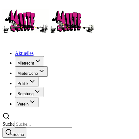
Aktuelles
Mietrecht
MieterEcho
Politik
Beratung
Verein
Suche
Suche