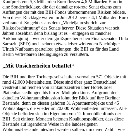
Kaufpreis von 5,3 Milliarden Euro flossen 4,6 Milliarden Euro in
eine Sonderrücklage, die der damalige rot-rote Senat eigens zum
Auffangen der mit den BIH-Fonds übernommenen Risiken bildete.
Von dieser Rücklage waren im Juli 2012 bereits 4,1 Milliarden Euro
verbraucht. So geht es aus dem „Vierteljahresbericht zur
Risikoabschirmung“ des Senats hervor. Diese Situation war seit
Jahren absehbar, denn bislang ist es – entgegen so mancher
Ankündigung – weder dem großsprecherischen Finanzsenator Thilo
Sarrazin (SPD) noch seinem etwas leiser wirkenden Nachfolger
Ulrich Nußbaum (parteilos) gelungen, die BIH zu für das Land
Berlin vertretbaren Bedingungen zu veräußern.
„Mit Unsicherheiten behaftet“
Die BIH und ihre Tochtergesellschaften verwalten 571 Objekte mit
rund 42.000 Mieteinheiten. Diese sind über ganz Deutschland
verstreut und reichen von Einkaufszentren über Hotels oder
Plattenbausiedlungen bis hin zu Multiplexkinos. Aufgrund der
aktuellen Wohnraumdiskussion lohnt der Blick auf ihre Berliner
Bestände, denn zu diesen gehören 31 Apartmentobjekte und 45
Wohnanlagen, die wiederum 20.000 Wohneinheiten umfassen. Alle
Objekte befinden sich im Eigentum von 12 Immobilienfonds der
BIH. Seit einigen Monaten betonen Koalitionspolitiker, dass diese
Bestände auf irgendeine Weise in die landeseigenen
Wohnungsbestände integriert werden sollten, um deren Zahl – wie