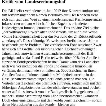
Kritik vom Landesrechnungshof
Die BIH selbst veränderte im Juni 2012 ihre Konzernstruktur und
tritt seitdem unter dem Namen Berlinovo auf. Der Konzern sieht
sich nun „auf dem Weg zu einem modernen, auf Kernkompetenzen
fokussierten und am wirtschaftlichen Ergebnis orientierten
landeseigenen Immobilienunternehmen“. Das erklärte Ziel bleibe
„der vollständige Erwerb aller Fondsanteile, um auf diese Weise
völlige Handlungsfreiheit über das Portfolio der 24 Rückkauffonds
zu erlangen“. Dieser blumige Verweis umschreibt das seit Jahren
bestehende große Problem: Die verbliebenen Fondszeichner. Zwar
hatte sich ein Großteil der ursprünglichen Zeichner vor einigen
Jahren nach langwierigen Auseinandersetzungen mit der BIH
geeinigt, sodass das Land Berlin teilweise über 90% der Anteile in
einzelnen Fondsgesellschaften besitzt. Damit kann das Land aber
nach wie vor nicht über die Fonds und damit die Immobilien
verfügen, denn nach wie vor halten ca. 6000 Zeichner an ihren
Anteilen fest und können damit ihre Minderheitenrechte in den
Gesellschafterversammlungen der Fonds geltend machen. Die
Vertreter der Zeichner, die öffentlich auftreten, zeigten sich mit den
bisherigen Angeboten des Landes nicht einverstanden und pochen
weiter auf die seinerzeit von der Bankgesellschaft gegebenen und
mit der Risikoabschirmung vom Land übernommenen Garantien.
Doch ohne eine Einigung mit den verbliebenen Zeichnern – sprich:
deren Herauskaufen aus den Fonds – bleiben alle