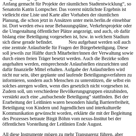
Anfang gemacht für Projekte der räumlichen Stadtentwicklung“, so
Senatorin Katrin Lompscher. Das vorerst nützlichste Ergebnis ist
vielleicht eine Liste und Karte aller Vorhaben der räumlichen
Planung, die schon jetzt in Ansätzen unter mein.berlin.de einsehbar
ist. Dort werden etwa neue Bebauungspläne, Verkehrsprojekte oder
die Umgestaltung öffentlicher Plätze angezeigt, und auch, ob dafür
bislang eine Beteiligung vorgesehen ist, bzw. in welchem Stadium
sich diese gerade befindet. Neu aufgebaut werden soll auch
eine zentrale Anlaufstelle für Fragen der Bürgerbeteiligung. Diese
soll jeweils zur Hälfte durch Mitarbeiter/innen der Verwaltung sowie
durch einen freien Träger besetzt werden. Auch die Bezirke sollen
angehalten werden, entsprechende Anlaufstellen einzurichten und
dafür finanzielle Mittel erhalten. Aufgabe der Anlaufstellen wird
nicht nur sein, über geplante und laufende Beteiligungsverfahren zu
informieren, sondern auch Menschen zu unterstützen, die selbst ein
solches anregen wollen, wenn dies gesetzlich nicht vorgesehen ist.
Zudem soll, um verschiedene Bevölkerungsgruppen einzubinden,
verstärkt auch eine „aufsuchende Beteiligung“ stattfinden. Bei der
Erarbeitung der Leitlinien waren besonders häufig Barrierefreiheit,
Beteiligung von Kindern und Jugendlichen und interkulturelle
Kommunikation gewünscht worden, erklärte die mit der Begleitung
des Prozesses betraute Birgit Böhm vom nexus-Institut bei der
öffentlichen Vorstellung der Leitlinien Ende August.
All diese Instrumente mögen zu mehr Transparenz führen, aber