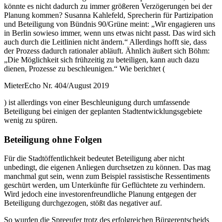
könnte es nicht dadurch zu immer größeren Verzögerungen bei der
Planung kommen? Susanna Kahlefeld, Sprecherin für Partizipation
und Beteiligung von Bündnis 90/Grüne meint: „Wir engagieren uns
in Berlin sowieso immer, wenn uns etwas nicht passt. Das wird sich
auch durch die Leitlinien nicht ändern.“ Allerdings hofft sie, dass
der Prozess dadurch rationaler abläuft. Ähnlich äußert sich Böhm:
„Die Möglichkeit sich frühzeitig zu beteiligen, kann auch dazu
dienen, Prozesse zu beschleunigen.“ Wie berichtet (
MieterEcho Nr. 404/August 2019
) ist allerdings von einer Beschleunigung durch umfassende
Beteiligung bei einigen der geplanten Stadtentwicklungsgebiete
wenig zu spüren.
Beteiligung ohne Folgen
Für die Stadtöffentlichkeit bedeutet Beteiligung aber nicht
unbedingt, die eigenen Anliegen durchsetzen zu können. Das mag
manchmal gut sein, wenn zum Beispiel rassistische Ressentiments
geschürt werden, um Unterkünfte für Geflüchtete zu verhindern.
Wird jedoch eine investorenfreundliche Planung entgegen der
Beteiligung durchgezogen, stößt das negativer auf.
So wurden die Spreeufer trotz des erfolgreichen Bürgerentscheids